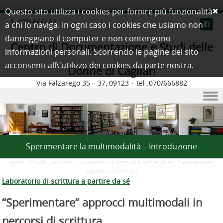
Questo sito utilizza i cookies per fornire più funzionalità
070-666882
a chi lo naviga. In ogni caso i cookies che usiamo non
danneggiano il computer e non contengono
Centro di Documentazione e Studi delle
informazioni personali. Scorrendo le pagine del sito
acconsenti all\'utilizzo dei cookies da parte nostra.
Donne di Cagliari
Via Falzarego 35 – 37, 09123 – tel .070/666882
Skip to content
Sperimentare la multimodalità – Introduzione
Home
/
Attività
/
Laboratori
/
Laboratorio di scrittura a partire da sé
/
“Sperimentare”
approcci multimodali
Laboratorio di scrittura a partire da sé
“Sperimentare” approcci multimodali in
percorsi di scrittura