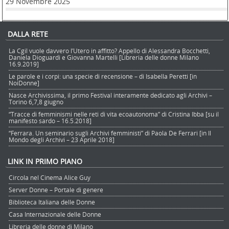
29 Novembre 2025
DALLA RETE
La Cgil vuole davvero l’Utero in affitto? Appello di Alessandra Bocchetti,
Daniela Dioguardi e Giovanna Martelli [Libreria delle donne Milano
16.9.2019]
Le parole e i corpi: una specie di recensione – di Isabella Peretti [in
NoiDonne]
Nasce Archivissima, il primo Festival interamente dedicato agli Archivi –
Torino 6,7,8 giugno
“Tracce di femminismi nelle reti di vita ecoautonoma” di Cristina Ibba [su il
manifesto sardo – 16.5.2018]
“Ferrara. Un seminario sugli Archivi femministi” di Paola De Ferrari [in Il
Mondo degli Archivi – 23 Aprile 2018]
LINK IN PRIMO PIANO
Circola nel Cinema Alice Guy
Server Donne – Portale di genere
Biblioteca Italiana delle Donne
Casa Internazionale delle Donne
Libreria delle donne di Milano