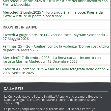
Mercoledì 8 aprile 2026 h. 18 “Il mestiere dei libri” incontro con
Enrica Massidda
Mercoledì 2 Luglio2025 “Il loro grido è la mia voce. Poesie da
Gaza” – letture di poete e poeti sardi
INCONTRI E INIZIATIVE
Giovedì 4 giugno ore 18:00 – Voci dell’arte: Myriam Scasseddu –
27 Maggio 2026
Feminas ’25 – ’26 – Cagliari contro la violenza “Donne costruttrici
di pace”
26 Marzo 2026
Mercoledì’17 dicembre 2025 – La linea curva – incontro con
l’artista Marina Madeddu –
13 Dicembre 2025
Giovedì 4 Dicembre 2025 – Marisa Lallai fotografa delle donne –
29 Novembre 2025
DALLA RETE
La Cgil vuole davvero l’Utero in affitto? Appello di Alessandra Bocchetti,
Daniela Dioguardi e Giovanna Martelli [Libreria delle donne Milano
16.9.2019]
Le parole e i corpi: una specie di recensione – di Isabella Peretti [in