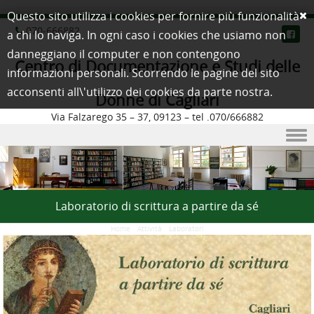
Questo sito utilizza i cookies per fornire più funzionalità
070-666882
a chi lo naviga. In ogni caso i cookies che usiamo non
danneggiano il computer e non contengono
Centro di Documentazione e Studi delle
informazioni personali. Scorrendo le pagine del sito
acconsenti all\'utilizzo dei cookies da parte nostra.
Donne di Cagliari
Via Falzarego 35 – 37, 09123 – tel .070/666882
Skip to content
Laboratorio di scrittura a partire da sé
Home
/
Attività
/
Laboratori