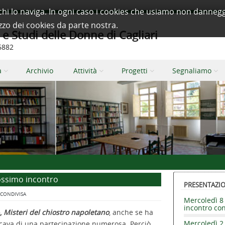
à a chi lo naviga. In ogni caso i cookies che usiamo non dan
izzo dei cookies da parte nostra.
 Studi delle Donne di Cagliari
66882
a
Archivio
Attività
Progetti
Segnaliamo
rossimo incontro
PRESENTAZION
 CONDIVISA
Mercoledì 8 
incontro co
o,
Misteri del chiostro napoletano
, anche se ha
Mercoledì 2 
ncava di una partecipazione numerosa. Perciò