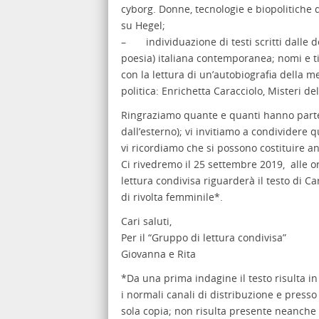
cyborg. Donne, tecnologie e biopolitiche 
su Hegel;
– individuazione di testi scritti dalle d
poesia) italiana contemporanea; nomi e tit
con la lettura di un’autobiografia della m
politica: Enrichetta Caracciolo, Misteri de
Ringraziamo quante e quanti hanno parteci
dall’esterno); vi invitiamo a condividere q
vi ricordiamo che si possono costituire an
Ci rivedremo il 25 settembre 2019, alle or
lettura condivisa riguarderà il testo di Car
di rivolta femminile*.
Cari saluti,
Per il “Gruppo di lettura condivisa”
Giovanna e Rita
*Da una prima indagine il testo risulta in
i normali canali di distribuzione e presso 
sola copia; non risulta presente neanche i