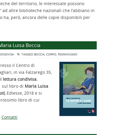
teche del territorio, le interessate possono
o” ad altre biblioteche nazionali che l’abbiano in
o ha, però, ancora delle copie disponibili per
 Maria Luisa Boccia
CONDIVISA
TAGGED
BOCCIA
,
CORPO
,
FEMMINISMO
resso il Centro di
iari, in via Falzarego 35,
 lettura condivisa.
 sul libro di
Maria Luisa
ti,
Ediesse, 2018 e si
rossimo libro di cui
o
Contatti