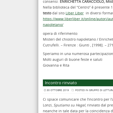
consensi:
ENRICHETTA CARACCIOLO, Mister
Nella biblioteca del “Centro” è presente 1
testo
dal sito
Liber Liber
in diversi format
https://www.liberliber.it/online/autori/au
napoletano/
opera di riferimento:
Misteri del chiostro napoletano / Enrichet
Cutrufelli. – Firenze : Giunti , [1998]. – 27
Speriamo in una numerosa partecipazio
Molti auguri di buone feste e saluti
Giovanna e Rita
Incontro rinviato
30 OTTOBRE 2019
POSTED IN
GRUPPO DI LETTUR
Ci spiace comunicare che l’incontro per l
Lonzi,
Sputiamo su Hegel
, rinviato dal p
neanche in tale data per la coincidenza d