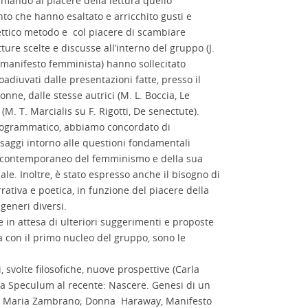
mando al piacere della lettura quello
nto che hanno esaltato e arricchito gusti e
ettico metodo e col piacere di scambiare
ure scelte e discusse all’interno del gruppo (J.
manifesto femminista) hanno sollecitato
oadiuvati dalle presentazioni fatte, presso il
ne, dalle stesse autrici (M. L. Boccia, Le
M. T. Marcialis su F. Rigotti, De senectute).
programmatico, abbiamo concordato di
i saggi intorno alle questioni fondamentali
ito contemporaneo del femminismo e della sua
ale. Inoltre, è stato espresso anche il bisogno di
rrativa e poetica, in funzione del piacere della
 generi diversi.
e in attesa di ulteriori suggerimenti e proposte
a con il primo nucleo del gruppo, sono le
svolte filosofiche, nuove prospettive (Carla
 da Speculum al recente: Nascere. Genesi di un
 di Maria Zambrano; Donna Haraway, Manifesto