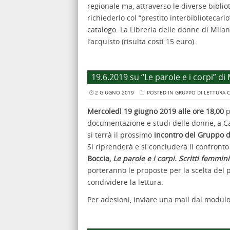
regionale ma, attraverso le diverse biblio
richiederlo col “prestito interbibliotecari
catalogo. La Libreria delle donne di Milan
l’acquisto (risulta costi 15 euro).
19.6.2019 su “Le parole e i corpi” di
2 GIUGNO 2019
POSTED IN
GRUPPO DI LETTURA 
Mercoledì 19 giugno 2019 alle ore 18,00
p
documentazione e studi delle donne, a Cagl
si terrà il prossimo
incontro del Gruppo di
Si riprenderà e si concluderà il confronto
Boccia,
Le parole e i corpi. Scritti femminis
porteranno le proposte per la scelta del p
condividere la lettura.
Per adesioni, inviare una mail dal modul