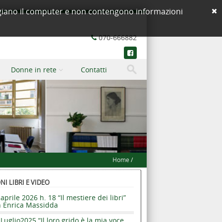
neggiano il computer e non contengono informazioni
070-666882
Donne in rete
Contatti
Home
/
I LIBRI E VIDEO
aprile 2026 h. 18 “Il mestiere dei libri”
n Enrica Massidda
Luglio2025 “Il loro grido è la mia voce.