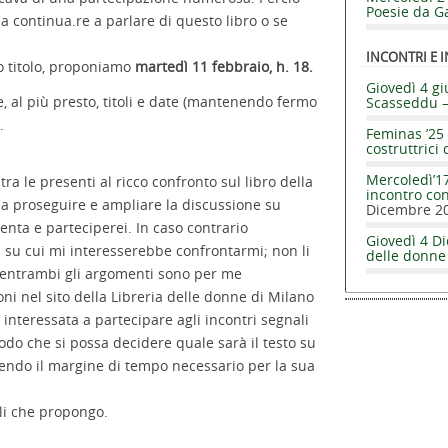
Poesie da Ga
 continua.re a parlare di questo libro o se
INCONTRI E I
so titolo, proponiamo
martedì 11 febbraio, h. 18.
Giovedì 4 gi
re, al più presto, titoli e date (mantenendo fermo
Scasseddu 
.
Feminas ’25 
costruttrici 
Mercoledì’17
ra le presenti al ricco confronto sul libro della
incontro co
e a proseguire e ampliare la discussione su
Dicembre 2
enta e parteciperei. In caso contrario
Giovedì 4 Di
i su cui mi interesserebbe confrontarmi; non li
delle donne
é entrambi gli argomenti sono per me
oni nel sito della Libreria delle donne di Milano
 interessata a partecipare agli incontri segnali
odo che si possa decidere quale sarà il testo su
vendo il margine di tempo necessario per la sua
oli che propongo.