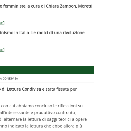
che femministe, a cura di Chiara Zambon, Moretti
no]
smo in Italia. Le radici di una rivoluzione
no]
A CONDIVISA
 di Lettura Condivisa
è stata fissata per
, con cui abbiamo concluso le riflessioni su
all’interessante e produttivo confronto,
 alternare la lettura di saggi teorici a opere
anno indicato la lettura che ebbe allora più