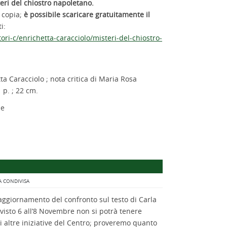
i del chiostro napoletano.
 copia;
è possibile scaricare gratuitamente il
i:
tori-c/enrichetta-caracciolo/misteri-del-chiostro-
ta Caracciolo ; nota critica di Maria Rosa
1 p. ; 22 cm.
ne
A CONDIVISA
’aggiornamento del confronto sul testo di Carla
revisto 6 all’8 Novembre non si potrà tenere
i altre iniziative del Centro; proveremo quanto