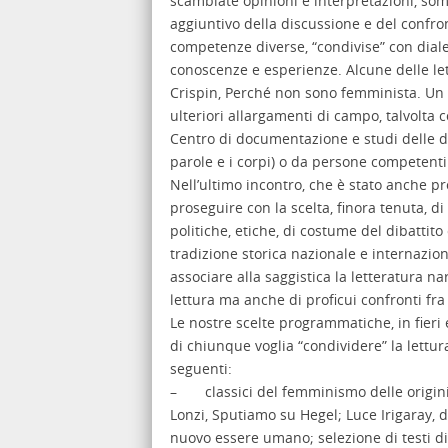
scambiate opinioni e interpretazioni, som
aggiuntivo della discussione e del confro
competenze diverse, “condivise” con dial
conoscenze e esperienze. Alcune delle lett
Crispin, Perché non sono femminista. Un 
ulteriori allargamenti di campo, talvolta c
Centro di documentazione e studi delle don
parole e i corpi) o da persone competenti (
Nell’ultimo incontro, che è stato anche 
proseguire con la scelta, finora tenuta, d
politiche, etiche, di costume del dibatt
tradizione storica nazionale e internazion
associare alla saggistica la letteratura na
lettura ma anche di proficui confronti fra
Le nostre scelte programmatiche, in fieri 
di chiunque voglia “condividere” la lettur
seguenti:
– classici del femminismo delle origini, 
Lonzi, Sputiamo su Hegel; Luce Irigaray,
nuovo essere umano; selezione di testi