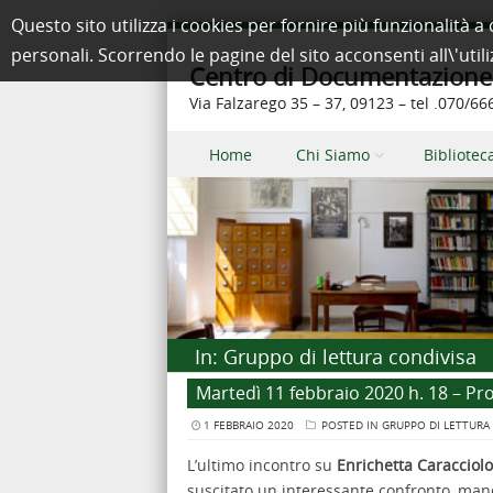
Questo sito utilizza i cookies per fornire più funzionalit
personali. Scorrendo le pagine del sito acconsenti all\'util
Centro di Documentazione e
Via Falzarego 35 – 37, 09123 – tel .070/6
Skip to content
Home
Chi Siamo
Bibliotec
Menu
In:
Gruppo di lettura condivisa
Martedì 11 febbraio 2020 h. 18 – P
1 FEBBRAIO 2020
POSTED IN
GRUPPO DI LETTURA
L’ultimo incontro su
Enrichetta Caracciol
suscitato un interessante confronto, ma