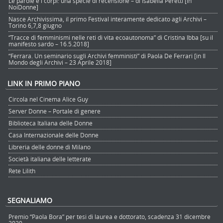
Le parole e i corpi: una specie di recensione – di Isabella Peretti [in
NoiDonne]
Nasce Archivissima, il primo Festival interamente dedicato agli Archivi –
Torino 6,7,8 giugno
“Tracce di femminismi nelle reti di vita ecoautonoma” di Cristina Ibba [su il
manifesto sardo – 16.5.2018]
“Ferrara. Un seminario sugli Archivi femministi” di Paola De Ferrari [in Il
Mondo degli Archivi – 23 Aprile 2018]
LINK IN PRIMO PIANO
Circola nel Cinema Alice Guy
Server Donne – Portale di genere
Biblioteca Italiana delle Donne
Casa Internazionale delle Donne
Libreria delle donne di Milano
Società italiana delle letterate
Rete Lilith
SEGNALIAMO
Premio “Paola Bora” per tesi di laurea e dottorato, scadenza 31 dicembre
2020