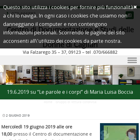
Questo sito utilizza i cookies per fornire più funzionalità
070-666882
a chi lo naviga. In ogni caso i cookies che usiamo non
danneggiano il computer e non contengono
Centro di Documentazione e Studi delle
informazioni personali. Scorrendo le pagine del sito
acconsenti all\'utilizzo dei cookies da parte nostra.
Donne di Cagliari
Via Falzarego 35 – 37, 09123 – tel .070/666882
Skip to content
19.6.2019 su “Le parole e i corpi” di Maria Luisa Boccia
Home
/
Gruppo di lettura condivisa
2 GIUGNO 2019
Mercoledì 19 giugno 2019 alle ore
18,00
presso il Centro di documentazione e