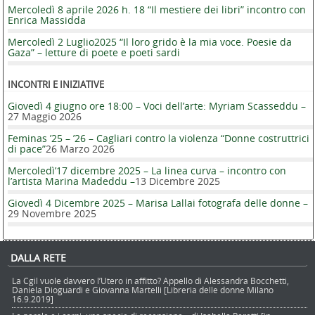
Mercoledì 8 aprile 2026 h. 18 “Il mestiere dei libri” incontro con
Enrica Massidda
Mercoledì 2 Luglio2025 “Il loro grido è la mia voce. Poesie da
Gaza” – letture di poete e poeti sardi
INCONTRI E INIZIATIVE
Giovedì 4 giugno ore 18:00 – Voci dell’arte: Myriam Scasseddu –
27 Maggio 2026
Feminas ’25 – ’26 – Cagliari contro la violenza “Donne costruttrici
di pace”
26 Marzo 2026
Mercoledì’17 dicembre 2025 – La linea curva – incontro con
l’artista Marina Madeddu –
13 Dicembre 2025
Giovedì 4 Dicembre 2025 – Marisa Lallai fotografa delle donne –
29 Novembre 2025
DALLA RETE
La Cgil vuole davvero l’Utero in affitto? Appello di Alessandra Bocchetti,
Daniela Dioguardi e Giovanna Martelli [Libreria delle donne Milano
16.9.2019]