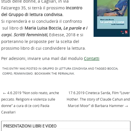
studi delle donne, a Cagliari, in via
Falzarego 35, si terrà il prossimo
incontro
del Gruppo di lettura condivisa.
Si riprenderà e si concluderà il confronto
sul libro di
Maria Luisa Boccia,
Le parole e i
corpi. Scritti femministi,
Ediesse, 2018 e si
porteranno le proposte per la scelta del
prossimo libro di cui condividere la lettura.
Per adesioni, inviare una mail dal modulo
Contatti
THIS ENTRY WAS POSTED IN
GRUPPO DI LETTURA CONDIVISA
AND TAGGED
BOCCIA
,
CORPO
,
FEMMINISMO
. BOOKMARK THE
PERMALINK
.
←
4.6.2019 “Non solo reato, anche
17.6.2019 Cineteca Sarda, Film “Lover
Post navigation
peccato. Religioni e violenza sulle
Hother. The story of Claude Cahun and
donne” a cura di (e con) Paola
Marcel Moor” di Barbara Hammer
→
Cavallari
PRESENTAZIONI LIBRI E VIDEO