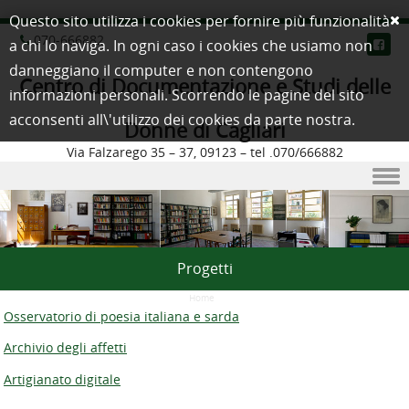
Questo sito utilizza i cookies per fornire più funzionalità
070-666882
a chi lo naviga. In ogni caso i cookies che usiamo non
danneggiano il computer e non contengono
Centro di Documentazione e Studi delle
informazioni personali. Scorrendo le pagine del sito
acconsenti all\'utilizzo dei cookies da parte nostra.
Donne di Cagliari
Via Falzarego 35 – 37, 09123 – tel .070/666882
Skip to content
Progetti
Home
/
Osservatorio di poesia italiana e sarda
Archivio degli affetti
Artigianato digitale