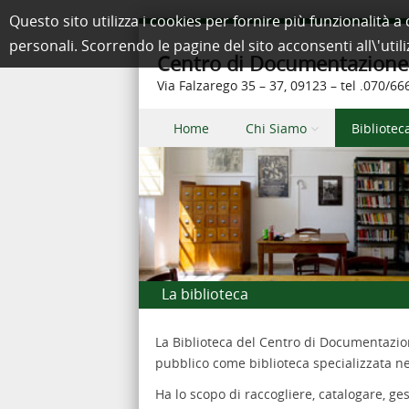
Questo sito utilizza i cookies per fornire più funzionalit
personali. Scorrendo le pagine del sito acconsenti all\'util
Centro di Documentazione e
Via Falzarego 35 – 37, 09123 – tel .070/6
Skip to content
Home
Chi Siamo
Bibliotec
Menu
La biblioteca
La Biblioteca del Centro di Documentazion
pubblico come biblioteca specializzata ne
Ha lo scopo di raccogliere, catalogare, ge