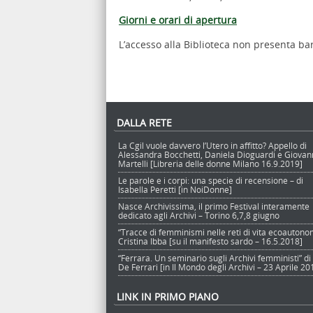
Giorni e orari di apertura
L’accesso alla Biblioteca non presenta bar
DALLA RETE
La Cgil vuole davvero l’Utero in affitto? Appello di
Alessandra Bocchetti, Daniela Dioguardi e Giova
Martelli [Libreria delle donne Milano 16.9.2019]
Le parole e i corpi: una specie di recensione – di
Isabella Peretti [in NoiDonne]
Nasce Archivissima, il primo Festival interamente
dedicato agli Archivi – Torino 6,7,8 giugno
“Tracce di femminismi nelle reti di vita ecoautono
Cristina Ibba [su il manifesto sardo – 16.5.2018]
“Ferrara. Un seminario sugli Archivi femministi” di
De Ferrari [in Il Mondo degli Archivi – 23 Aprile 20
LINK IN PRIMO PIANO