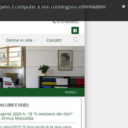
neggiano il computer e non contengono informazioni
070-666882
Donne in rete
Contatti
Home
/
I LIBRI E VIDEO
aprile 2026 h. 18 “Il mestiere dei libri”
n Enrica Massidda
Luglio2025 “Il loro grido è la mia voce.