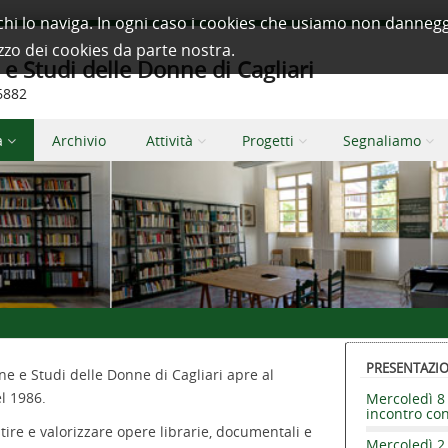
à a chi lo naviga. In ogni caso i cookies che usiamo non dan
izzo dei cookies da parte nostra.
 Studi delle Donne di Cagliari
66882
a
Archivio
Attività
Progetti
Segnaliamo
PRESENTAZION
e e Studi delle Donne di Cagliari apre al
l 1986.
Mercoledì 8 
incontro co
stire e valorizzare opere librarie, documentali e
Mercoledì 2 