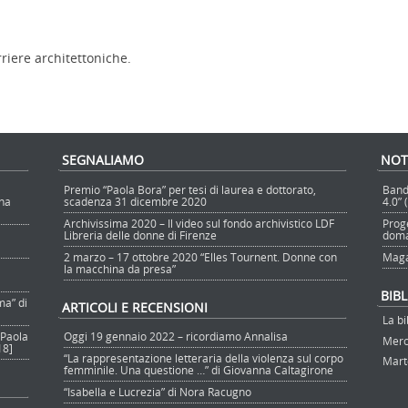
riere architettoniche.
SEGNALIAMO
NOT
Premio “Paola Bora” per tesi di laurea e dottorato,
Band
nna
scadenza 31 dicembre 2020
4.0”
Archivissima 2020 – Il video sul fondo archivistico LDF
Prog
Libreria delle donne di Firenze
doma
2 marzo – 17 ottobre 2020 “Elles Tournent. Donne con
Maga
la macchina da presa”
BIB
ma” di
ARTICOLI E RECENSIONI
La bi
 Paola
Oggi 19 gennaio 2022 – ricordiamo Annalisa
Merco
18]
“La rappresentazione letteraria della violenza sul corpo
Marte
femminile. Una questione …” di Giovanna Caltagirone
“Isabella e Lucrezia” di Nora Racugno