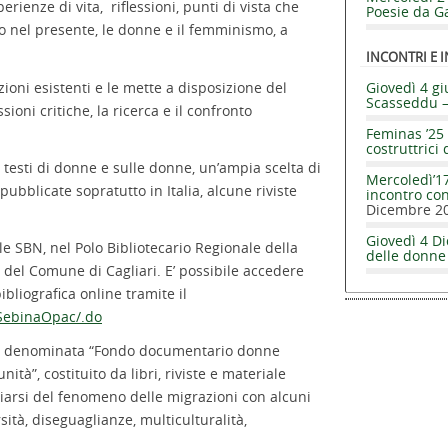
erienze di vita, riflessioni, punti di vista che
Poesie da Ga
 nel presente, le donne e il femminismo, a
INCONTRI E I
oni esistenti e le mette a disposizione del
Giovedì 4 gi
Scasseddu 
ioni critiche, la ricerca e il confronto
Feminas ’25 
costruttrici 
, testi di donne e sulle donne, un’ampia scelta di
Mercoledì’17
 pubblicate sopratutto in Italia, alcune riviste
incontro co
Dicembre 2
Giovedì 4 Di
ale SBN, nel Polo Bibliotecario Regionale della
delle donne
del Comune di Cagliari. E’ possibile accedere
ibliografica online tramite il
/SebinaOpac/.do
le denominata “Fondo documentario donne
unità”, costituito da libri, riviste e materiale
ciarsi del fenomeno delle migrazioni con alcuni
rsità, diseguaglianze, multiculturalità,