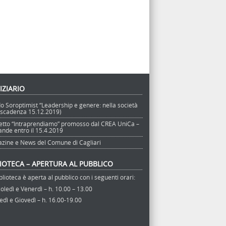
IZIARIO
o Soroptimist “Leadership e genere: nella società
 (scadenza 15.12.2019)
etto “Intraprendiamo” promosso dal CREA UniCa –
nde entro il 15.4.2019
zine e News del Comune di Cagliari
LIOTECA – APERTURA AL PUBBLICO
blioteca è aperta al pubblico con i seguenti orari:
ledì e Venerdì – h. 10.00 – 13.00
dì e Giovedì – h. 16.00-19.00