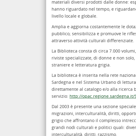
materiali diversi prodotti dalle donne: esp
hanno riguardato nel tempo, e riguardano
livello locale e globale.
Amplia e aggiorna costantemente le dotazi
pubblico; sensibilizza e promuove le rifless
attraverso attività culturali differenziate.
La Biblioteca consta di circa 7.000 volumi
riviste specializzate, di donne e non solo,
straniere e letteratura grigia.
La biblioteca è inserita nella rete nazion
Sardegna e nel Sistema Urbano di lettura 
direttamente al catalogo e/o alla ricerca b
servizio:
http://opac.regione.sardegna.it
Dal 2003 è presente una sezione specia
migrazioni, interculturalità, diritti, opport
grigio che affrontano il complesso intrec
grandi nodi culturali e politici quali: dive
interculturalità, diritti, razzismo.