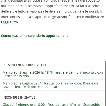
che, declinato al singolare, comunica l’esperienza del soggetto
ma, mediante lo scambio e l’approfondimento, sa farsi ascolto
delle altre letture, valorizza le diverse individualità e le possibili
interconnessioni, a scapito di dogmatismi, fideismi e intolleranze.
Leggi tutto
Comunicazioni e calendario appuntamenti
PRESENTAZIONI LIBRI E VIDEO
Mercoledì 8 aprile 2026 h. 18 “Il mestiere dei libri” incontro con
Enrica Massidda
Mercoledì 2 Luglio2025 “Il loro grido è la mia voce. Poesie da
Gaza” – letture di poete e poeti sardi
INCONTRI E INIZIATIVE
Giovedì 4 giugno ore 18:00 – Voci dell’arte: Myriam Scasseddu –