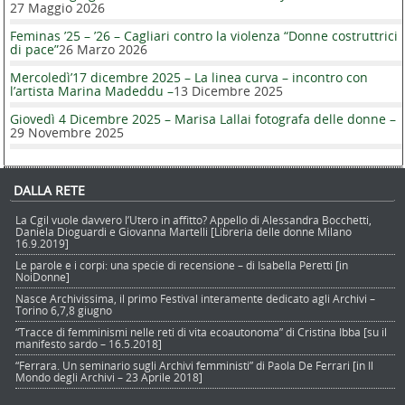
27 Maggio 2026
Feminas ’25 – ’26 – Cagliari contro la violenza “Donne costruttrici
di pace”
26 Marzo 2026
Mercoledì’17 dicembre 2025 – La linea curva – incontro con
l’artista Marina Madeddu –
13 Dicembre 2025
Giovedì 4 Dicembre 2025 – Marisa Lallai fotografa delle donne –
29 Novembre 2025
DALLA RETE
La Cgil vuole davvero l’Utero in affitto? Appello di Alessandra Bocchetti,
Daniela Dioguardi e Giovanna Martelli [Libreria delle donne Milano
16.9.2019]
Le parole e i corpi: una specie di recensione – di Isabella Peretti [in
NoiDonne]
Nasce Archivissima, il primo Festival interamente dedicato agli Archivi –
Torino 6,7,8 giugno
“Tracce di femminismi nelle reti di vita ecoautonoma” di Cristina Ibba [su il
manifesto sardo – 16.5.2018]
“Ferrara. Un seminario sugli Archivi femministi” di Paola De Ferrari [in Il
Mondo degli Archivi – 23 Aprile 2018]