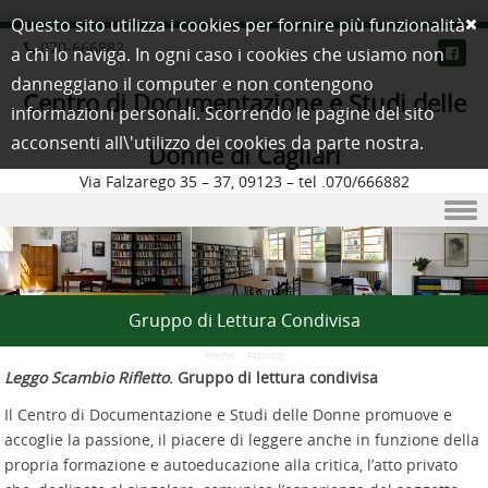
Questo sito utilizza i cookies per fornire più funzionalità
070-666882
a chi lo naviga. In ogni caso i cookies che usiamo non
danneggiano il computer e non contengono
Centro di Documentazione e Studi delle
informazioni personali. Scorrendo le pagine del sito
acconsenti all\'utilizzo dei cookies da parte nostra.
Donne di Cagliari
Via Falzarego 35 – 37, 09123 – tel .070/666882
Skip to content
Gruppo di Lettura Condivisa
Home
/
Attività
Leggo Scambio Rifletto
. Gruppo di lettura condivisa
Il Centro di Documentazione e Studi delle Donne promuove e
accoglie la passione, il piacere di leggere anche in funzione della
propria formazione e autoeducazione alla critica, l’atto privato