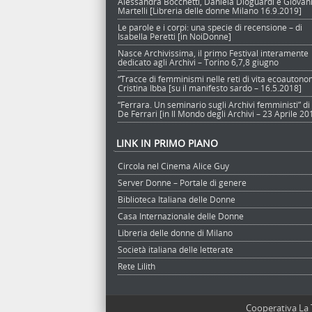
Alessandra Bocchetti, Daniela Dioguardi e Giova
Martelli [Libreria delle donne Milano 16.9.2019]
Le parole e i corpi: una specie di recensione – di
Isabella Peretti [in NoiDonne]
Nasce Archivissima, il primo Festival interamente
dedicato agli Archivi – Torino 6,7,8 giugno
“Tracce di femminismi nelle reti di vita ecoautono
Cristina Ibba [su il manifesto sardo – 16.5.2018]
“Ferrara. Un seminario sugli Archivi femministi” di
De Ferrari [in Il Mondo degli Archivi – 23 Aprile 20
LINK IN PRIMO PIANO
Circola nel Cinema Alice Guy
Server Donne – Portale di genere
Biblioteca Italiana delle Donne
Casa Internazionale delle Donne
Libreria delle donne di Milano
Società italiana delle letterate
Rete Lilith
Cooperativa La 