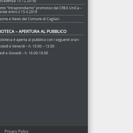
 (scadenza 15.12.2019)
etto “Intraprendiamo” promosso dal CREA UniCa –
nde entro il 15.4.2019
zine e News del Comune di Cagliari
LIOTECA – APERTURA AL PUBBLICO
blioteca è aperta al pubblico con i seguenti orari:
ledì e Venerdì – h. 10.00 – 13.00
dì e Giovedì – h. 16.00-19.00
|
Privacy Policy