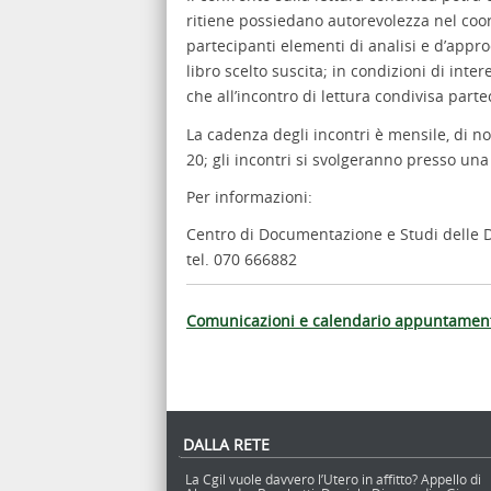
ritiene possiedano autorevolezza nel coor
partecipanti elementi di analisi e d’approcc
libro scelto suscita; in condizioni di inter
che all’incontro di lettura condivisa partec
La cadenza degli incontri è mensile, di no
20; gli incontri si svolgeranno presso una
Per informazioni:
Centro di Documentazione e Studi delle Do
tel. 070 666882
Comunicazioni e calendario appuntamen
DALLA RETE
La Cgil vuole davvero l’Utero in affitto? Appello di