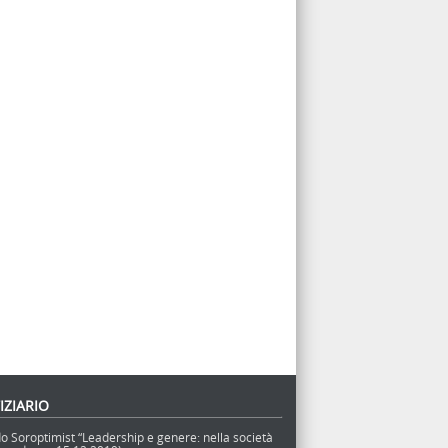
IZIARIO
o Soroptimist “Leadership e genere: nella società