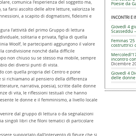
ingolare, comunica l’esperienza del soggetto ma,
Poesie da Ga
a farsi ascolto delle altre letture, valorizza le
onnessioni, a scapito di dogmatismi, fideismi e
INCONTRI E I
Giovedì 4 gi
ura l’attività del primo Gruppo di lettura
Scasseddu 
ividuale, solitaria e privata, figlia di quella
Feminas ’25 
inia Woolf, le partecipanti aggiungono il valore
costruttrici 
la condivisione nonché dalla difficile
Mercoledì’17
ppo non chiuso su se stesso ma mobile, sempre
incontro co
Dicembre 2
io dei diversi punti di vista.
ordo con quella propria del Centro e pone
Giovedì 4 Di
delle donne
e si richiamano al pensiero della differenza
etterature, narrativa, poesia), scritte dalle donne
ze di vita, le riflessioni testuali che hanno
sente le donne e il femminismo, a livello locale
ovenire dal gruppo di lettura o da segnalazioni
singoli libri che filoni tematici di particolare
essere supportato dall’intervento di figure che si