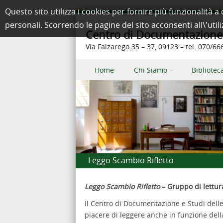
Questo sito utilizza i cookies per fornire più funzionalit
personali. Scorrendo le pagine del sito acconsenti all\'util
Centro di Documentazione e
Via Falzarego 35 – 37, 09123 – tel .070/6
Skip to content
Home
Chi Siamo
Bibliotec
Menu
Leggo Scambio Rifletto
Leggo Scambio Rifletto
– Gruppo di lettur
Il Centro di Documentazione e Studi dell
piacere di leggere anche in funzione del