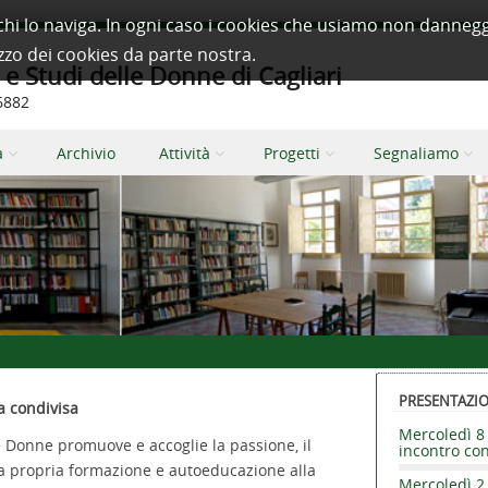
à a chi lo naviga. In ogni caso i cookies che usiamo non dan
izzo dei cookies da parte nostra.
 Studi delle Donne di Cagliari
66882
a
Archivio
Attività
Progetti
Segnaliamo
PRESENTAZION
a condivisa
Mercoledì 8 
e Donne promuove e accoglie la passione, il
incontro co
la propria formazione e autoeducazione alla
Mercoledì 2 