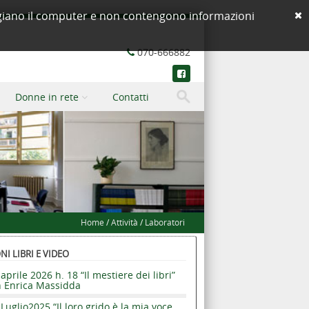
neggiano il computer e non contengono informazioni
070-666882
Donne in rete
Contatti
Home
/
Attività
/
Laboratori
I LIBRI E VIDEO
aprile 2026 h. 18 “Il mestiere dei libri”
n Enrica Massidda
Luglio2025 “Il loro grido è la mia voce.