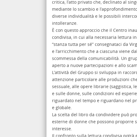
critica, l’atto privato che, declinato al s
mediante lo scambio e l’approfondimento, s
diverse individualità e le possibili interc
intolleranze.
È con questo approccio che il Centro inaug
condivisa, in cui alla necessaria lettura ind
“stanza tutta per sé” consegnataci da Virg
e l’arricchimento che a ciascuna viene dal
scommessa della comunicabilità. Un gru
aperto a nuove partecipazioni e allo scamb
L’attività del Gruppo si sviluppa in racc
attenzione particolare alle produzioni ch
sessuale, alle opere librarie (saggistica, l
e sulle donne, sulle condizioni ed esperien
riguardato nel tempo e riguardano nel pre
e globale.
La scelta del libro da condividere può pr
esterne di donne che possono proporre sia 
interesse.
Il confronto sulla lettura condivisa potrà 