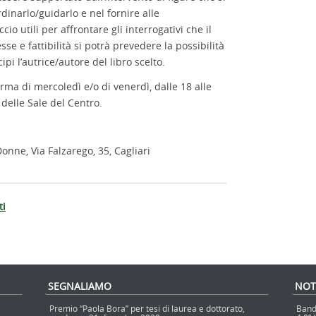
dinarlo/guidarlo e nel fornire alle
io utili per affrontare gli interrogativi che il
esse e fattibilità si potrà prevedere la possibilità
ipi l’autrice/autore del libro scelto.
rma di mercoledì e/o di venerdì, dalle 18 alle
 delle Sale del Centro.
nne, Via Falzarego, 35, Cagliari
ti
SEGNALIAMO
NOT
Premio “Paola Bora” per tesi di laurea e dottorato,
Band