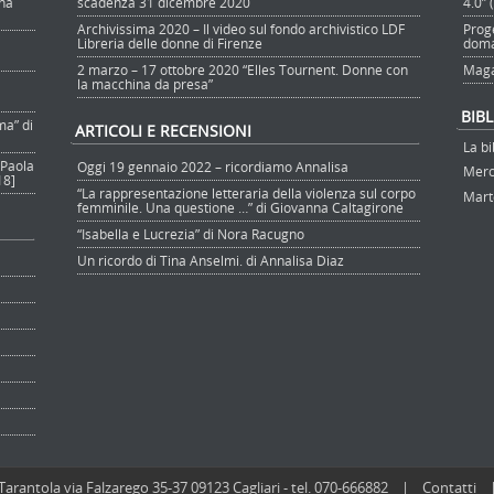
nna
scadenza 31 dicembre 2020
4.0”
Archivissima 2020 – Il video sul fondo archivistico LDF
Prog
Libreria delle donne di Firenze
doma
2 marzo – 17 ottobre 2020 “Elles Tournent. Donne con
Maga
la macchina da presa”
BIB
ma” di
ARTICOLI E RECENSIONI
La bi
 Paola
Oggi 19 gennaio 2022 – ricordiamo Annalisa
Merco
18]
“La rappresentazione letteraria della violenza sul corpo
Marte
femminile. Una questione …” di Giovanna Caltagirone
“Isabella e Lucrezia” di Nora Racugno
Un ricordo di Tina Anselmi. di Annalisa Diaz
Tarantola via Falzarego 35-37 09123 Cagliari - tel. 070-666882 |
Contatti