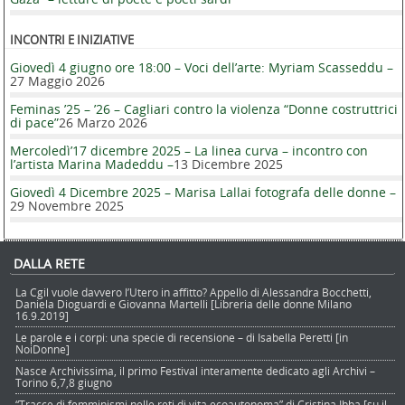
INCONTRI E INIZIATIVE
Giovedì 4 giugno ore 18:00 – Voci dell’arte: Myriam Scasseddu –
27 Maggio 2026
Feminas ’25 – ’26 – Cagliari contro la violenza “Donne costruttrici
di pace”
26 Marzo 2026
Mercoledì’17 dicembre 2025 – La linea curva – incontro con
l’artista Marina Madeddu –
13 Dicembre 2025
Giovedì 4 Dicembre 2025 – Marisa Lallai fotografa delle donne –
29 Novembre 2025
DALLA RETE
La Cgil vuole davvero l’Utero in affitto? Appello di Alessandra Bocchetti,
Daniela Dioguardi e Giovanna Martelli [Libreria delle donne Milano
16.9.2019]
Le parole e i corpi: una specie di recensione – di Isabella Peretti [in
NoiDonne]
Nasce Archivissima, il primo Festival interamente dedicato agli Archivi –
Torino 6,7,8 giugno
“Tracce di femminismi nelle reti di vita ecoautonoma” di Cristina Ibba [su il