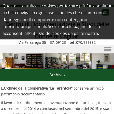
Questo sito utilizza i cookies per fornire più funzionalità
070-666882
a chi lo naviga. In ogni caso i cookies che usiamo non
danneggiano il computer e non contengono
Centro di Documentazione e Studi delle
informazioni personali. Scorrendo le pagine del sito
acconsenti all\'utilizzo dei cookies da parte nostra.
Donne di Cagliari
Via Falzarego 35 – 37, 09123 – tel .070/666882
Skip to content
Archivio
Home
/
L’
Archivio della Cooperativa “La Tarantola”
conserva un ricco
patrimonio documentario.
Il lavoro di riordinamento e inventariazione dell’archivio, iniziato
a dicembre del 2014 e conclusosi nel settembre del 2015, è stato