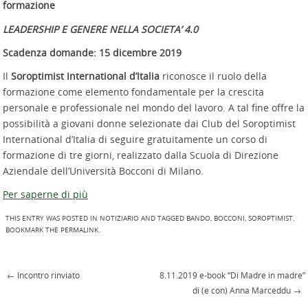
formazione
LEADERSHIP E GENERE NELLA SOCIETA’ 4.0
Scadenza domande: 15 dicembre 2019
Il
Soroptimist International d’Italia
riconosce il ruolo della
formazione come elemento fondamentale per la crescita
personale e professionale nel mondo del lavoro. A tal fine offre la
possibilità a giovani donne selezionate dai Club del Soroptimist
International d’Italia di seguire gratuitamente un corso di
formazione di tre giorni, realizzato dalla Scuola di Direzione
Aziendale dell’Università Bocconi di Milano.
Per saperne di più
THIS ENTRY WAS POSTED IN
NOTIZIARIO
AND TAGGED
BANDO
,
BOCCONI
,
SOROPTIMIST
.
BOOKMARK THE
PERMALINK
.
←
Incontro rinviato
8.11.2019 e-book “Di Madre in madre”
Post navigation
di (e con) Anna Marceddu
→