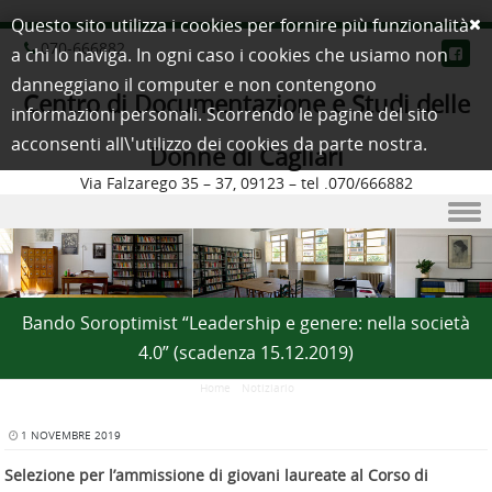
Questo sito utilizza i cookies per fornire più funzionalità
070-666882
a chi lo naviga. In ogni caso i cookies che usiamo non
danneggiano il computer e non contengono
Centro di Documentazione e Studi delle
informazioni personali. Scorrendo le pagine del sito
acconsenti all\'utilizzo dei cookies da parte nostra.
Donne di Cagliari
Via Falzarego 35 – 37, 09123 – tel .070/666882
Skip to content
Bando Soroptimist “Leadership e genere: nella società
4.0” (scadenza 15.12.2019)
Home
/
Notiziario
1 NOVEMBRE 2019
Selezione per l’ammissione di giovani laureate al Corso di