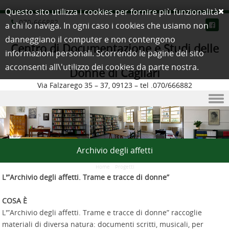
Questo sito utilizza i cookies per fornire più funzionalità
070-666882
a chi lo naviga. In ogni caso i cookies che usiamo non
danneggiano il computer e non contengono
Centro di Documentazione e Studi delle
informazioni personali. Scorrendo le pagine del sito
acconsenti all\'utilizzo dei cookies da parte nostra.
Donne di Cagliari
Via Falzarego 35 – 37, 09123 – tel .070/666882
Skip to content
Archivio degli affetti
Home
/
Progetti
L'”Archivio degli affetti. Trame e tracce di donne”
COSA È
L'”Archivio degli affetti. Trame e tracce di donne” raccoglie
materiali di diversa natura: documenti scritti, musicali, per