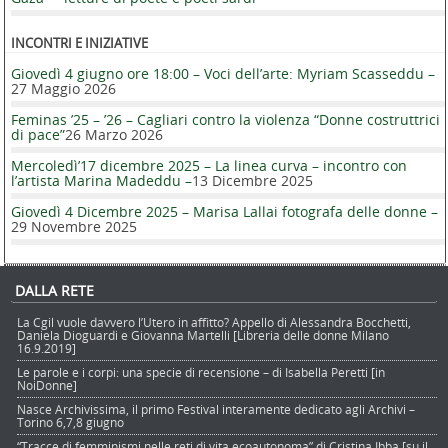
INCONTRI E INIZIATIVE
Giovedì 4 giugno ore 18:00 – Voci dell’arte: Myriam Scasseddu –
27 Maggio 2026
Feminas ’25 – ’26 – Cagliari contro la violenza “Donne costruttrici
di pace”
26 Marzo 2026
Mercoledì’17 dicembre 2025 – La linea curva – incontro con
l’artista Marina Madeddu –
13 Dicembre 2025
Giovedì 4 Dicembre 2025 – Marisa Lallai fotografa delle donne –
29 Novembre 2025
DALLA RETE
La Cgil vuole davvero l’Utero in affitto? Appello di Alessandra Bocchetti,
Daniela Dioguardi e Giovanna Martelli [Libreria delle donne Milano
16.9.2019]
Le parole e i corpi: una specie di recensione – di Isabella Peretti [in
NoiDonne]
Nasce Archivissima, il primo Festival interamente dedicato agli Archivi –
Torino 6,7,8 giugno
“Tracce di femminismi nelle reti di vita ecoautonoma” di Cristina Ibba [su il