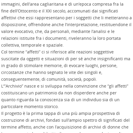
immagini, dell’area cagliaritana e di un’epoca compresa fra la
fine dell’Ottocento e il XXI secolo, accomunati dai significati
affettivi che essi rappresentano per i soggetti che li metteranno a
disposizione, offrendone anche l’interpretazione, restituendone il
valore evocativo, che, da personali, mediante l’analisi e le
relazioni istituite fra i documenti, riveleranno la loro portata
collettiva, temporale e spaziale.
Col termine “affetti” ci si riferisce alle reazioni soggettive
suscitate da oggetti e situazioni di per sé anche insignificanti ma
in grado di stimolare memorie, di evocare luoghi, persone,
circostanze che hanno segnato le vite dei singoli e,
conseguentemente, di comunità, società, popoli.
L'”Archivio” nasce e si sviluppa nella convinzione che “gli affetti”
costituiscano un patrimonio da non disperdere anche per
quanto riguarda la conoscenza sia di un individuo sia di un
particolare momento storico.
Il progetto è la prima tappa di una più ampia prospettiva di
costruzione di archivi, fondati sull’ampio spettro di significati del
termine affetto, anche con l’acquisizione di archivi di donne che