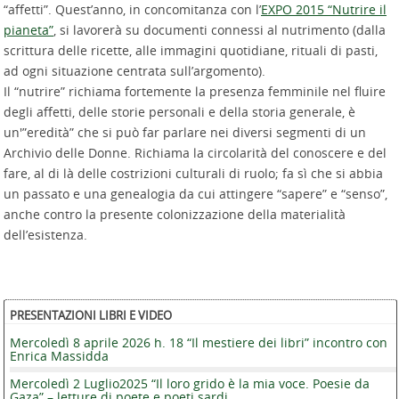
“affetti”. Quest’anno, in concomitanza con l’
EXPO 2015 “Nutrire il
pianeta”
, si lavorerà su documenti connessi al nutrimento (dalla
scrittura delle ricette, alle immagini quotidiane, rituali di pasti,
ad ogni situazione centrata sull’argomento).
Il “nutrire” richiama fortemente la presenza femminile nel fluire
degli affetti, delle storie personali e della storia generale, è
un'”eredità” che si può far parlare nei diversi segmenti di un
Archivio delle Donne. Richiama la circolarità del conoscere e del
fare, al di là delle costrizioni culturali di ruolo; fa sì che si abbia
un passato e una genealogia da cui attingere “sapere” e “senso”,
anche contro la presente colonizzazione della materialità
dell’esistenza.
PRESENTAZIONI LIBRI E VIDEO
Mercoledì 8 aprile 2026 h. 18 “Il mestiere dei libri” incontro con
Enrica Massidda
Mercoledì 2 Luglio2025 “Il loro grido è la mia voce. Poesie da
Gaza” – letture di poete e poeti sardi