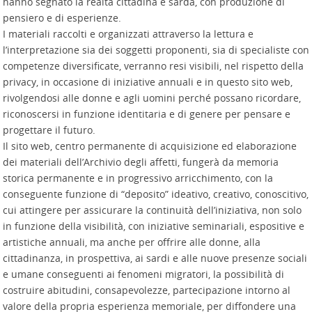
hanno segnato la realtà cittadina e sarda, con produzione di
pensiero e di esperienze.
I materiali raccolti e organizzati attraverso la lettura e
l’interpretazione sia dei soggetti proponenti, sia di specialiste con
competenze diversificate, verranno resi visibili, nel rispetto della
privacy, in occasione di iniziative annuali e in questo sito web,
rivolgendosi alle donne e agli uomini perché possano ricordare,
riconoscersi in funzione identitaria e di genere per pensare e
progettare il futuro.
Il sito web, centro permanente di acquisizione ed elaborazione
dei materiali dell’Archivio degli affetti, fungerà da memoria
storica permanente e in progressivo arricchimento, con la
conseguente funzione di “deposito” ideativo, creativo, conoscitivo,
cui attingere per assicurare la continuità dell’iniziativa, non solo
in funzione della visibilità, con iniziative seminariali, espositive e
artistiche annuali, ma anche per offrire alle donne, alla
cittadinanza, in prospettiva, ai sardi e alle nuove presenze sociali
e umane conseguenti ai fenomeni migratori, la possibilità di
costruire abitudini, consapevolezze, partecipazione intorno al
valore della propria esperienza memoriale, per diffondere una