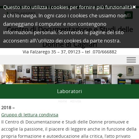
Questo sito utilizza i cookies per fornire più funzionalità
070-666882
a chi lo naviga. In ogni caso i cookies che usiamo non
danneggiano il computer e non contengono
Centro di Documentazione e Studi delle
informazioni personali. Scorrendo le pagine del sito
acconsenti all\'utilizzo dei cookies da parte nostra.
Donne di Cagliari
Via Falzarego 35 – 37, 09123 – tel .070/666882
Skip to content
Laboratori
Home
/
Attività
2018 –
Gruppo di lettura condivisa
Il Centro di Documentazione e Studi delle Donne promuove e
accoglie la passione, il piacere di leggere anche in funzione della
propria formazione e autoeducazione alla critica, l’atto privato