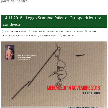
parte del Centro.
14.11.2018 – Leggo Scambio Rifletto. Gruppo di lettura
condivisa
1 NOVEMBRE 2018
POSTED IN
GRUPPO DI LETTURA CONDIVISA
TAGGED
LETTURA
,
RIFLESSIONE
,
RIGOTTI
,
SCAMBIO
,
SENILITÀ
,
VECCHIAIA