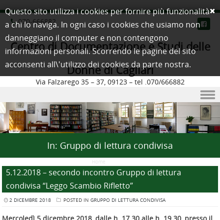
Questo sito utilizza i cookies per fornire più funzionalità
070-666882
a chi lo naviga. In ogni caso i cookies che usiamo non
danneggiano il computer e non contengono
Centro di Documentazione e Studi delle
informazioni personali. Scorrendo le pagine del sito
acconsenti all\'utilizzo dei cookies da parte nostra.
Donne di Cagliari
Via Falzarego 35 – 37, 09123 – tel .070/666882
Skip to content
In:
Gruppo di lettura condivisa
Home
/ (Page 2)
5.12.2018 – secondo incontro Gruppo di lettura
condivisa “Leggo Scambio Rifletto”
2 DICEMBRE 2018
POSTED IN
GRUPPO DI LETTURA CONDIVISA
Mercoledì 5 dicembre 2018, dalle h. 17.30 alle h. 19.30, presso il