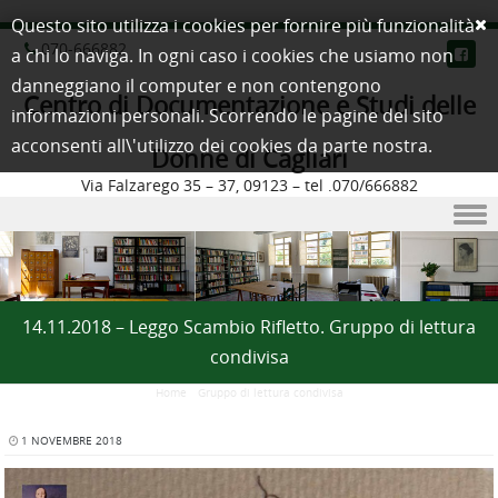
Questo sito utilizza i cookies per fornire più funzionalità
070-666882
a chi lo naviga. In ogni caso i cookies che usiamo non
danneggiano il computer e non contengono
Centro di Documentazione e Studi delle
informazioni personali. Scorrendo le pagine del sito
acconsenti all\'utilizzo dei cookies da parte nostra.
Donne di Cagliari
Via Falzarego 35 – 37, 09123 – tel .070/666882
Skip to content
14.11.2018 – Leggo Scambio Rifletto. Gruppo di lettura
condivisa
Home
/
Gruppo di lettura condivisa
1 NOVEMBRE 2018