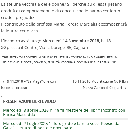
Esiste una vecchiaia delle donne? Sì, perché su di essa pesano
eredità di comportamenti e di concetti che le hanno conferito
crudeli pregiudizi.
Il contributo della prof.ssa Maria Teresa Marcialis accompagnerà
la lettura condivisa
.
L’incontro avrà luogo
Mercoledì 14 Novembre 2018, h. 18-
20
presso il Centro, Via Falzarego, 35, Cagliari
THIS ENTRY WAS POSTED IN
GRUPPO DI LETTURA CONDIVISA
AND TAGGED
LETTURA
,
RIFLESSIONE
,
RIGOTTI
,
SCAMBIO
,
SENILITÀ
,
VECCHIAIA
. BOOKMARK THE
PERMALINK
.
←
9.11.2018 – “La Maga” di e con
10.11.2018 Mobilitazione No Pillon
Post navigation
Isabella Lorusso
Piazza Garibaldi Cagliari
→
PRESENTAZIONI LIBRI E VIDEO
Mercoledì 8 aprile 2026 h. 18 “Il mestiere dei libri” incontro con
Enrica Massidda
Mercoledì 2 Luglio2025 “Il loro grido è la mia voce. Poesie da
Gaza” – letture di poete e poeti sardi