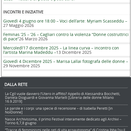
INCONTRI E INIZIATIVE
Giovedì 4 giugno ore 18:00 – Voci dell’arte: Myriam Scasseddu –
27 Maggio 2026
Feminas ’25 – ’26 – Cagliari contro la violenza “Donne costruttrici
di pace”
26 Marzo 2026
Mercoledì’17 dicembre 2025 – La linea curva – incontro con
l’artista Marina Madeddu –
13 Dicembre 2025
Giovedì 4 Dicembre 2025 – Marisa Lallai fotografa delle donne –
29 Novembre 2025
DALLA RETE
La Cgil vuole davvero l’Utero in affitto? Appello di Alessandra Bocchetti,
Daniela Dioguardi e Giovanna Martelli [Libreria delle donne Milano
16.9.2019]
Le parole e i corpi: una specie di recensione – di Isabella Peretti [in
NoiDonne]
Nasce Archivissima, il primo Festival interamente dedicato agli Archivi –
Torino 6,7,8 giugno
“Tracce di femminismi nelle reti di vita ecoautonoma” di Cristina Ibba [su il