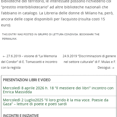
biblioteche del territorio, le interessate possono richiederlo col
“prestito interbibliotecario” ad altre biblioteche nazionali che
l’abbiano in catalogo. La Libreria delle donne di Milano ha, però,
ancora delle copie disponibili per l’acquisto (risulta costi 15
euro).
THIS ENTRY WAS POSTED IN
GRUPPO DI LETTURA CONDIVISA
. BOOKMARK THE
PERMALINK
.
←
27.6.2019 – visione di “La Memoria
24.9.2019 “Discriminazioni di genere
Post navigation
del Condor” di E. Tomassetti e incontro
nel settore culturale” di F. Mulas e F.
con la regista
Desogus
→
PRESENTAZIONI LIBRI E VIDEO
Mercoledì 8 aprile 2026 h. 18 “Il mestiere dei libri” incontro con
Enrica Massidda
Mercoledì 2 Luglio2025 “Il loro grido è la mia voce. Poesie da
Gaza” – letture di poete e poeti sardi
INCONTRI E INIZIATIVE