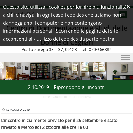
Questo sito utilizza i cookies per fornire più funzionalità
070-666882
a chi lo naviga. In ogni caso i cookies che usiamo non
danneggiano il computer e non contengono
Centro di Documentazione e Studi delle
informazioni personali. Scorrendo le pagine del sito
acconsenti all\'utilizzo dei cookies da parte nostra.
Donne di Cagliari
Via Falzarego 35 – 37, 09123 – tel .070/666882
Skip to content
2.10.2019 – Riprendono gli incontri
Home
/
Gruppo di lettura condivisa
12 AGOSTO 2019
L’incontro inizialmente previsto per il 25 settembre è stato
rinviato a Mercoledì 2 ottobre alle ore 18,00