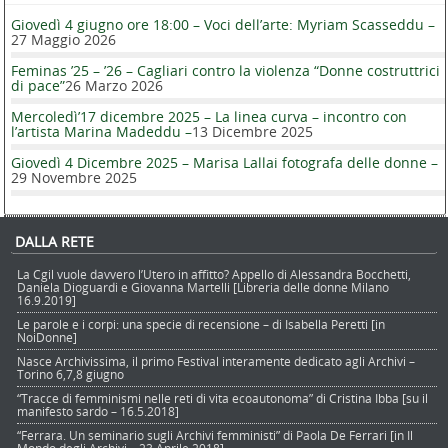
Giovedì 4 giugno ore 18:00 – Voci dell’arte: Myriam Scasseddu –
27 Maggio 2026
Feminas ’25 – ’26 – Cagliari contro la violenza “Donne costruttrici
di pace”
26 Marzo 2026
Mercoledì’17 dicembre 2025 – La linea curva – incontro con
l’artista Marina Madeddu –
13 Dicembre 2025
Giovedì 4 Dicembre 2025 – Marisa Lallai fotografa delle donne –
29 Novembre 2025
DALLA RETE
La Cgil vuole davvero l’Utero in affitto? Appello di Alessandra Bocchetti,
Daniela Dioguardi e Giovanna Martelli [Libreria delle donne Milano
16.9.2019]
Le parole e i corpi: una specie di recensione – di Isabella Peretti [in
NoiDonne]
Nasce Archivissima, il primo Festival interamente dedicato agli Archivi –
Torino 6,7,8 giugno
“Tracce di femminismi nelle reti di vita ecoautonoma” di Cristina Ibba [su il
manifesto sardo – 16.5.2018]
“Ferrara. Un seminario sugli Archivi femministi” di Paola De Ferrari [in Il
Mondo degli Archivi – 23 Aprile 2018]