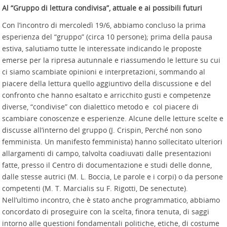
Al “Gruppo di lettura condivisa”, attuale e ai possibili futuri
Con l’incontro di mercoledì 19/6, abbiamo concluso la prima
esperienza del “gruppo” (circa 10 persone); prima della pausa
estiva, salutiamo tutte le interessate indicando le proposte
emerse per la ripresa autunnale e riassumendo le letture su cui
ci siamo scambiate opinioni e interpretazioni, sommando al
piacere della lettura quello aggiuntivo della discussione e del
confronto che hanno esaltato e arricchito gusti e competenze
diverse, “condivise” con dialettico metodo e col piacere di
scambiare conoscenze e esperienze. Alcune delle letture scelte e
discusse all’interno del gruppo (J. Crispin, Perché non sono
femminista. Un manifesto femminista) hanno sollecitato ulteriori
allargamenti di campo, talvolta coadiuvati dalle presentazioni
fatte, presso il Centro di documentazione e studi delle donne,
dalle stesse autrici (M. L. Boccia, Le parole e i corpi) o da persone
competenti (M. T. Marcialis su F. Rigotti, De senectute).
Nell’ultimo incontro, che è stato anche programmatico, abbiamo
concordato di proseguire con la scelta, finora tenuta, di saggi
intorno alle questioni fondamentali politiche, etiche, di costume