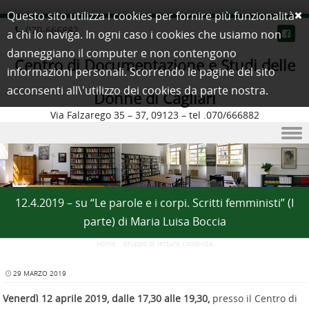
Questo sito utilizza i cookies per fornire più funzionalità
070-666882
a chi lo naviga. In ogni caso i cookies che usiamo non
danneggiano il computer e non contengono
Centro di Documentazione e Studi delle
informazioni personali. Scorrendo le pagine del sito
acconsenti all\'utilizzo dei cookies da parte nostra.
Donne di Cagliari
Via Falzarego 35 – 37, 09123 – tel .070/666882
Skip to content
12.4.2019 – su “Le parole e i corpi. Scritti femministi” (I
parte) di Maria Luisa Boccia
Home
/
Gruppo di lettura condivisa
29 MARZO 2019
Venerdì 12 aprile 2019, dalle 17,30 alle 19,30,
presso il Centro di