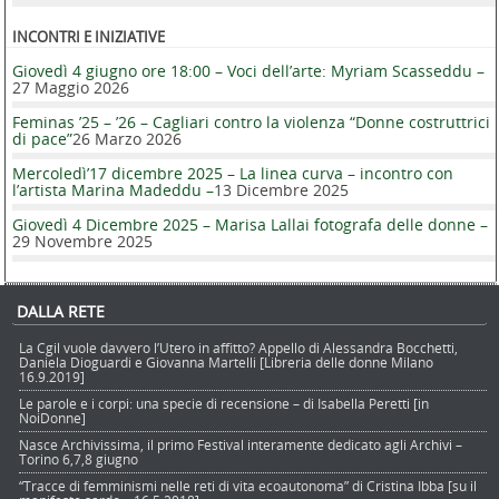
INCONTRI E INIZIATIVE
Giovedì 4 giugno ore 18:00 – Voci dell’arte: Myriam Scasseddu –
27 Maggio 2026
Feminas ’25 – ’26 – Cagliari contro la violenza “Donne costruttrici
di pace”
26 Marzo 2026
Mercoledì’17 dicembre 2025 – La linea curva – incontro con
l’artista Marina Madeddu –
13 Dicembre 2025
Giovedì 4 Dicembre 2025 – Marisa Lallai fotografa delle donne –
29 Novembre 2025
DALLA RETE
La Cgil vuole davvero l’Utero in affitto? Appello di Alessandra Bocchetti,
Daniela Dioguardi e Giovanna Martelli [Libreria delle donne Milano
16.9.2019]
Le parole e i corpi: una specie di recensione – di Isabella Peretti [in
NoiDonne]
Nasce Archivissima, il primo Festival interamente dedicato agli Archivi –
Torino 6,7,8 giugno
“Tracce di femminismi nelle reti di vita ecoautonoma” di Cristina Ibba [su il