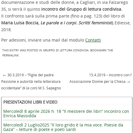
documentazione e studi delle donne, a Cagliari, in via Falzarego
35, si terrà il quinto
incontro del Gruppo di lettura condivisa.
Il confronto sarà sulla prima parte (fino a pag. 123) del libro di
Maria Luisa Boccia,
Le parole e i corpi. Scritti femministi,
Ediesse,
2018.
Per adesioni, inviare una mail dal modulo
Contatti
THIS ENTRY WAS POSTED IN
GRUPPO DI LETTURA CONDIVISA
. BOOKMARK THE
PERMALINK
.
←
30.3.2019 – “Figlie del padre.
15.4.2019 – Incontro con l’
Post navigation
Passione e autorità nella letteratura
Associazione Donne per la Chiesa
→
occidentale” di (e con) M.S. Sapegno
PRESENTAZIONI LIBRI E VIDEO
Mercoledì 8 aprile 2026 h. 18 “Il mestiere dei libri” incontro con
Enrica Massidda
Mercoledì 2 Luglio2025 “Il loro grido è la mia voce. Poesie da
Gaza” – letture di poete e poeti sardi