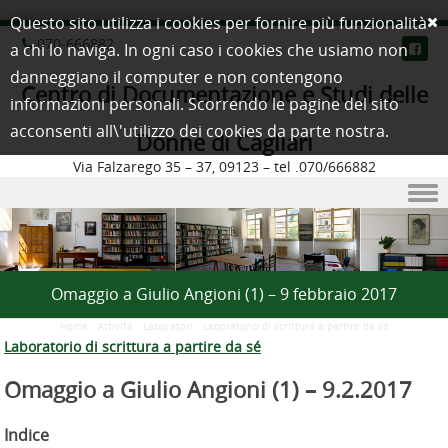
Questo sito utilizza i cookies per fornire più funzionalità
070-666882
a chi lo naviga. In ogni caso i cookies che usiamo non
danneggiano il computer e non contengono
Centro di Documentazione e Studi delle
informazioni personali. Scorrendo le pagine del sito
acconsenti all\'utilizzo dei cookies da parte nostra.
Donne di Cagliari
Via Falzarego 35 – 37, 09123 – tel .070/666882
Skip to content
Omaggio a Giulio Angioni (1) – 9 febbraio 2017
Home
/
Attività
/
Laboratori
/
Laboratorio di scrittura a partire da sé
Laboratorio di scrittura a partire da sé
Omaggio a Giulio Angioni (1) –
9.2.2017
Indice