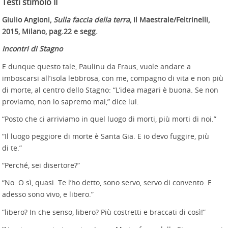
Testi stimolo II
Giulio Angioni,
Sulla faccia della terra
, Il Maestrale/Feltrinelli,
2015, Milano, pag.22 e segg.
Incontri di Stagno
E dunque questo tale, Paulinu da Fraus, vuole andare a
imboscarsi all’isola lebbrosa, con me, compagno di vita e non più
di morte, al centro dello Stagno: “L’idea magari è buona. Se non
proviamo, non lo sapremo mai,” dice lui.
“Posto che ci arriviamo in quel luogo di morti, più morti di noi.”
“Il luogo peggiore di morte è Santa Gia. E io devo fuggire, più
di te.”
“Perché, sei disertore?”
“No. O sì, quasi. Te l’ho detto, sono servo, servo di convento. E
adesso sono vivo, e libero.”
“libero? In che senso, libero? Più costretti e braccati di così!”