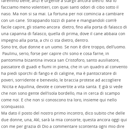
faremmo bene, anzi è urgente a stargli ancora dietro. Ma lo
facciamo meno volentieri, con quei santi odori di cibo sotto il
naso. Ma non si sa mai. La fortuna per noi comincia a cambiare
con un cane. Strappando tozzi di pane e mangiandoli com’è
facile capire, gli stiamo ancora dietro, fino alla porta di falasco di
una capanna di falasco, quella di prima, dove il cane abbaia con
impegno alla porta, a chi ci sta dietro, dentro.
Sono tre, due donne e un uomo. Se non è dire troppo, dell’uomo.
Paulinu, serio, forse per capire chi sono e cosa farne, in
pantomima bizantina invoca san Cristoforo, santo ausiliatore,
passatore di guadi e fiumi in piena, che in un quadro al convento
ha piedi sporchi di fango e di caligine, ma è pantocratore di
poveri, sorridente e benevolo, le braccia protese ad accogliere
Nicita e Aquilina, devote e convertite a vita santa. E già si vede
che non sono gente dell’isola bordello, ma in cerca di scampo
come noi. E che non si conoscono tra loro, insieme qui nello
sconquasso.
Ma dato il posto del nostro primo incontro, dico subito che delle
due donne, una, Akì, sarà la mia consorte, questa ancora oggi qui
con me per grazia di Dio a commentare scontenta ogni mio dire