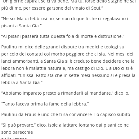
“Un giorno capirai, se ci va bene. Ma tu, forse dello Stagno ne sai
più di me, per essere garzone del vinaio di Seui.”
“Ne so. Ma di lebbrosi no, se non di quelli che ci regalavano i
pisani a Santa Gia.”
“Ai pisani passerà tutta questa foia di morte e distruzione.”
Paulinu mi dice delle grandi dispute tra medici e teologi sul
pericolo dei contatti col morbo peggiore che ci sia. Nei mesi dei
lanci ammorbanti, a Santa Gia si è creduto bene decidere che la
lebbra non è malattia naturale, ma castigo di Dio. E a Dio ci si è
affidati: “Chissà. Fatto sta che in sette mesi nessuno si è presa la
lebbra a Santa Gia.”
“Abbiamo imparato presto a rimandarli al mandante,” dico io.
“Tanto faceva prima la fame della lebbra.”
Paulinu da Fraus è uno che ti sa convincere. Lo capisco subito.
“Si può provare,” dico. Isole a latitare lontano dai pisani ce ne
sono parecchie