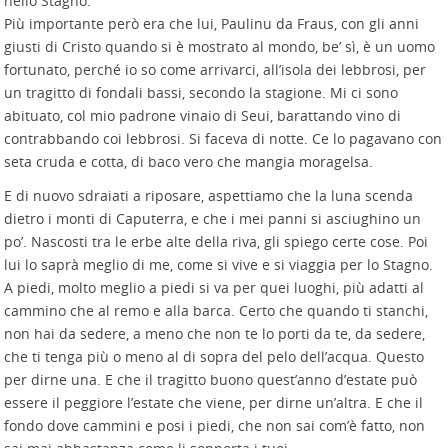
nello Stagno.
Più importante però era che lui, Paulinu da Fraus, con gli anni
giusti di Cristo quando si è mostrato al mondo, be’ sì, è un uomo
fortunato, perché io so come arrivarci, all’isola dei lebbrosi, per
un tragitto di fondali bassi, secondo la stagione. Mi ci sono
abituato, col mio padrone vinaio di Seui, barattando vino di
contrabbando coi lebbrosi. Si faceva di notte. Ce lo pagavano con
seta cruda e cotta, di baco vero che mangia moragelsa.
E di nuovo sdraiati a riposare, aspettiamo che la luna scenda
dietro i monti di Caputerra, e che i mei panni si asciughino un
po’. Nascosti tra le erbe alte della riva, gli spiego certe cose. Poi
lui lo saprà meglio di me, come si vive e si viaggia per lo Stagno.
A piedi, molto meglio a piedi si va per quei luoghi, più adatti al
cammino che al remo e alla barca. Certo che quando ti stanchi,
non hai da sedere, a meno che non te lo porti da te, da sedere,
che ti tenga più o meno al di sopra del pelo dell’acqua. Questo
per dirne una. E che il tragitto buono quest’anno d’estate può
essere il peggiore l’estate che viene, per dirne un’altra. E che il
fondo dove cammini e posi i piedi, che non sai com’è fatto, non