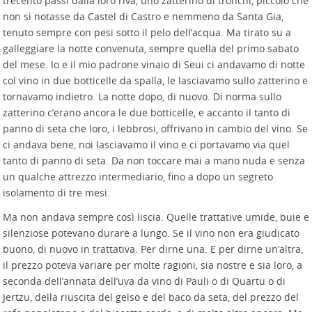
trecento passi dalla loro riva, uno zatterino di tronchi, piccolo che
non si notasse da Castel di Castro e nemmeno da Santa Gia,
tenuto sempre con pesi sotto il pelo dell’acqua. Ma tirato su a
galleggiare la notte convenuta, sempre quella del primo sabato
del mese. Io e il mio padrone vinaio di Seui ci andavamo di notte
col vino in due botticelle da spalla, le lasciavamo sullo zatterino e
tornavamo indietro. La notte dopo, di nuovo. Di norma sullo
zatterino c’erano ancora le due botticelle, e accanto il tanto di
panno di seta che loro, i lebbrosi, offrivano in cambio del vino. Se
ci andava bene, noi lasciavamo il vino e ci portavamo via quel
tanto di panno di seta. Da non toccare mai a mano nuda e senza
un qualche attrezzo intermediario, fino a dopo un segreto
isolamento di tre mesi.
Ma non andava sempre così liscia. Quelle trattative umide, buie e
silenziose potevano durare a lungo. Se il vino non era giudicato
buono, di nuovo in trattativa. Per dirne una. E per dirne un’altra,
il prezzo poteva variare per molte ragioni, sia nostre e sia loro, a
seconda dell’annata dell’uva da vino di Pauli o di Quartu o di
Jertzu, della riuscita del gelso e del baco da seta, del prezzo del