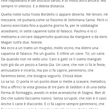
refe napoletano e del biscotto sardo, e di molto altro ancora. Ma
sempre in silenzio. E a debita distanza.
Quella notte tutta l’isola Bordello ci appare deserta. Né lenoni, né
mezzane, né puttane,come se fossimo di Settimana Santa. Però ci
hanno esercitato fino a qualche giorno fa, per le soldataglie
assedianti, in sette capanne tutte di falasco. Paulinu e io ci
mettiamo a cercare dappertutto qualcosa da mangiare o da bere.
Magari tutt’e due. Niente.
Ma ecco a un tratto un mugolio, molto vicino, ma dietro una
capanna di falasco. Poi un guaito. E infine un cane. To’, un cane.
Da quando non ne vedo uno. Cani e gatti ce li siamo mangiati
tutti già da un pezzo a Santa Gia. Un cane, che non ci fa le feste,
annusatore e incerto, ma poi ci fa capire, perentorio, che
faremmo bene, che bisogna seguirlo. Chissà dove.
Lo sa lui. Ci porta in un punto dove si mette a scavare, metodico,
fino a offrirci la vista gioiosa di tre pani di Seddori e di una bella
forma di formaggio, avvolti in erbe aromatiche di Stagno. Ben di
Dio che subito facciamo nostro. Senza scrupoli, che non è il caso.
Anche il cane è d’accordo. E ci fa capire sempre perentorio, che