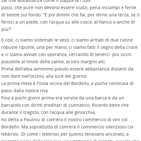
sai mai abbastanza come li sopporta i tuoi
passi, che pure non devono essere scalzi, pena inciampi e ferite
di bestie sul fondo: “E poi dimmi che fai, per dirne una terza, se ti
ferisci a un piede, con l’acqua su alle cosce, al fianco o anche di
più?”
E così, ci siamo sistemati le vesti, ci siamo armati di due canne
robuste ripulite, una per mano, ci siamo fatti il segno della croce
e ci siamo avviati con speranza, cercando di tenerci più vicini
possibile al limite delle saline, ai loro margini alti.
Prima dell’alba avremmo potuto essere abbastanza distanti da
non dare nell’occhio, alla luce del giorno.
La prima meta è l’isola vicina del Bordello, a poche centinaia di
passi dalla nostra riva.
Fino a pochi giorni prima era servita da una barca e da un
barcaiolo con diritti ereditari di cunnatico. Ricordo bene che
durante il tragitto, con l’acqua alle ginocchia,
ho detto a Paulinu di com’era il nostro commercio di vini col
Bordello. Ma soprattutto di com’era il commercio silenzioso coi
lebbrosi. Di come i lebbrosi per questo tenevano ancorato, a