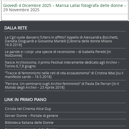
Giovedì 4 Dicembre 2025 – Marisa Lallai fotografa delle donne –
29 Novembre 2025
DALLA RETE
La Cgil vuole davvero l’Utero in affitto? Appello di Alessandra Bocchetti,
Daniela Dioguardi e Giovanna Martelli [Libreria delle donne Milano
16.9.2019]
Le parole e i corpi: una specie di recensione – di Isabella Peretti [in
NoiDonne]
Nasce Archivissima, il primo Festival interamente dedicato agli Archivi –
Torino 6,7,8 giugno
“Tracce di femminismi nelle reti di vita ecoautonoma” di Cristina Ibba [su il
manifesto sardo – 16.5.2018]
“Ferrara. Un seminario sugli Archivi femministi” di Paola De Ferrari [in Il
Mondo degli Archivi – 23 Aprile 2018]
LINK IN PRIMO PIANO
Circola nel Cinema Alice Guy
Server Donne – Portale di genere
Biblioteca Italiana delle Donne