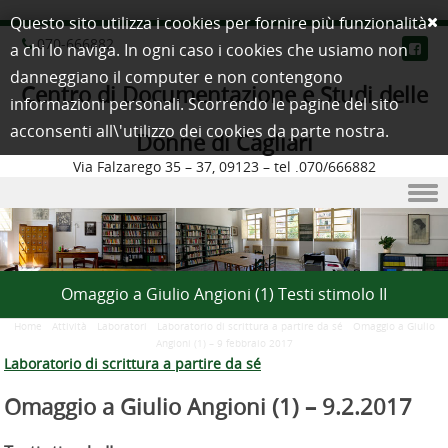
Questo sito utilizza i cookies per fornire più funzionalità
070-666882
a chi lo naviga. In ogni caso i cookies che usiamo non
danneggiano il computer e non contengono
Centro di Documentazione e Studi delle
informazioni personali. Scorrendo le pagine del sito
acconsenti all\'utilizzo dei cookies da parte nostra.
Donne di Cagliari
Via Falzarego 35 – 37, 09123 – tel .070/666882
Skip to content
Omaggio a Giulio Angioni (1) Testi stimolo II
Home
/
Attività
/
Laboratori
/
Laboratorio di scrittura a partire da sé
/
Omaggio a Giulio
Angioni (1) – 9 febbraio 2017
Laboratorio di scrittura a partire da sé
Omaggio a Giulio Angioni (1) –
9.2.2017