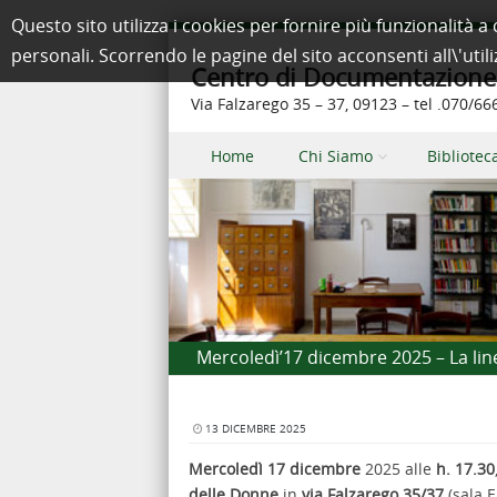
Questo sito utilizza i cookies per fornire più funzionalit
personali. Scorrendo le pagine del sito acconsenti all\'util
Centro di Documentazione e
Via Falzarego 35 – 37, 09123 – tel .070/6
Skip to content
Home
Chi Siamo
Bibliotec
Menu
Mercoledì’17 dicembre 2025 – La lin
13 DICEMBRE 2025
Mercoledì 17 dicembre
2025 alle
h. 17.30
delle Donne
in
via Falzarego 35/37
(sala E