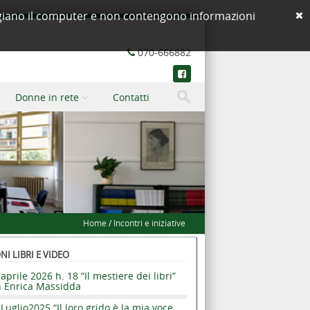
neggiano il computer e non contengono informazioni
070-666882
Donne in rete
Contatti
Home
/
Incontri e iniziative
I LIBRI E VIDEO
aprile 2026 h. 18 “Il mestiere dei libri”
n Enrica Massidda
Luglio2025 “Il loro grido è la mia voce.