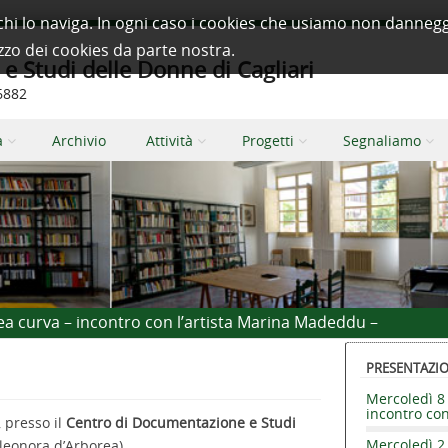
à a chi lo naviga. In ogni caso i cookies che usiamo non dan
izzo dei cookies da parte nostra.
 Studi delle Donne di Cagliari
66882
a
Archivio
Attività
Progetti
Segnaliamo
ea curva – incontro con l’artista Marina Madeddu –
PRESENTAZION
Mercoledì 8 
incontro co
, presso il
Centro di Documentazione e Studi
Mercoledì 2 
leonora d’Arborea)