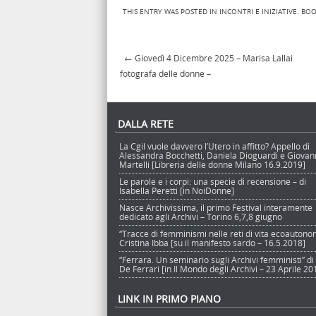
THIS ENTRY WAS POSTED IN
INCONTRI E INIZIATIVE
. BO
←
Giovedì 4 Dicembre 2025 – Marisa Lallai
Post navigation
fotografa delle donne –
DALLA RETE
La Cgil vuole davvero l’Utero in affitto? Appello di
Alessandra Bocchetti, Daniela Dioguardi e Giova
Martelli [Libreria delle donne Milano 16.9.2019]
Le parole e i corpi: una specie di recensione – di
Isabella Peretti [in NoiDonne]
Nasce Archivissima, il primo Festival interamente
dedicato agli Archivi – Torino 6,7,8 giugno
“Tracce di femminismi nelle reti di vita ecoautono
Cristina Ibba [su il manifesto sardo – 16.5.2018]
“Ferrara. Un seminario sugli Archivi femministi” di
De Ferrari [in Il Mondo degli Archivi – 23 Aprile 20
LINK IN PRIMO PIANO