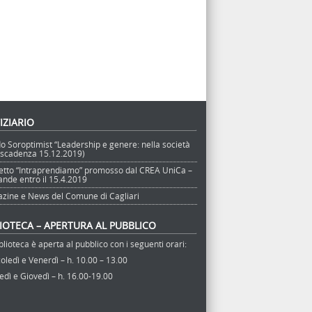
IZIARIO
o Soroptimist “Leadership e genere: nella società
 (scadenza 15.12.2019)
etto “Intraprendiamo” promosso dal CREA UniCa –
nde entro il 15.4.2019
zine e News del Comune di Cagliari
LIOTECA – APERTURA AL PUBBLICO
blioteca è aperta al pubblico con i seguenti orari:
ledì e Venerdì – h. 10.00 – 13.00
dì e Giovedì – h. 16.00-19.00