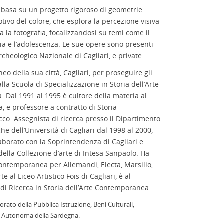
i basa su un progetto rigoroso di geometrie
ivo del colore, che esplora la percezione visiva
a la fotografia, focalizzandosi su temi come il
nzia e l’adolescenza. Le sue opere sono presenti
rcheologico Nazionale di Cagliari, e private.
eo della sua città, Cagliari, per proseguire gli
lla Scuola di Specializzazione in Storia dell’Arte
ca. Dal 1991 al 1995 è cultore della materia al
a, e professore a contratto di Storia
ecco. Assegnista di ricerca presso il Dipartimento
he dell’Università di Cagliari dal 1998 al 2000,
aborato con la Soprintendenza di Cagliari e
della Collezione d’arte di Intesa Sanpaolo. Ha
 contemporanea per Allemandi, Electa, Marsilio,
te al Liceo Artistico Fois di Cagliari, è al
di Ricerca in Storia dell’Arte Contemporanea.
sorato della Pubblica Istruzione, Beni Culturali,
e Autonoma della Sardegna.