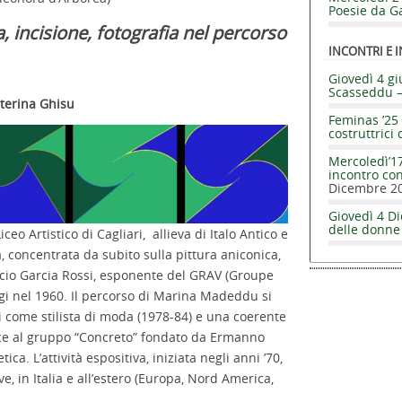
Poesie da Ga
a, incisione, fotografia nel percorso
INCONTRI E I
Giovedì 4 gi
Scasseddu 
Caterina Ghisu
Feminas ’25 
costruttrici 
Mercoledì’17
incontro co
Dicembre 2
Giovedì 4 Di
delle donne
ceo Artistico di Cagliari, allieva di Italo Antico e
a, concentrata da subito sulla pittura aniconica,
acio Garcia Rossi, esponente del GRAV (Groupe
igi nel 1960. Il percorso di Marina Madeddu si
i come stilista di moda (1978-84) e una coerente
isce al gruppo “Concreto” fondato da Ermanno
a. L’attività espositiva, iniziata negli anni ’70,
ve, in Italia e all’estero (Europa, Nord America,