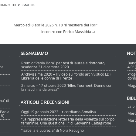
OKMARK THE
PERMALINK
.
Mercoledì 8 aprile 2026 h. 18 “Il mestiere dei libri”
incontro con Enrica Massidda
→
SEGNALIAMO
NOT
Premio “Paola Bora” per tesi di laurea e dottorato,
Band
nna
scadenza 31 dicembre 2020
4.0”
Archivissima 2020 – Il video sul fondo archivistico LDF
Prog
Libreria delle donne di Firenze
doma
2 marzo – 17 ottobre 2020 “Elles Tournent. Donne con
Maga
la macchina da presa”
BIB
ma” di
ARTICOLI E RECENSIONI
La bi
 Paola
Oggi 19 gennaio 2022 – ricordiamo Annalisa
Merco
18]
“La rappresentazione letteraria della violenza sul corpo
Marte
femminile. Una questione …” di Giovanna Caltagirone
“Isabella e Lucrezia” di Nora Racugno