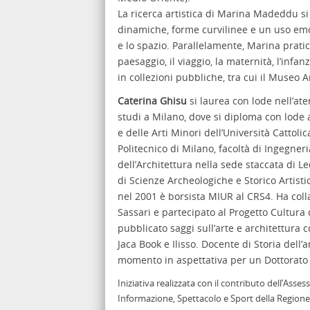
La ricerca artistica di Marina Madeddu s
dinamiche, forme curvilinee e un uso emot
e lo spazio. Parallelamente, Marina pratic
paesaggio, il viaggio, la maternità, l’infa
in collezioni pubbliche, tra cui il Museo A
Caterina Ghisu
si laurea con lode nell’aten
studi a Milano, dove si diploma con lode a
e delle Arti Minori dell’Università Cattoli
Politecnico di Milano, facoltà di Ingegneri
dell’Architettura nella sede staccata di L
di Scienze Archeologiche e Storico Artistic
nel 2001 è borsista MIUR al CRS4. Ha coll
Sassari e partecipato al Progetto Cultura 
pubblicato saggi sull’arte e architettura
Jaca Book e Ilisso. Docente di Storia dell’ar
momento in aspettativa per un Dottorato 
Iniziativa realizzata con il contributo dell’Asses
Informazione, Spettacolo e Sport della Region