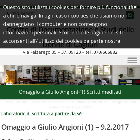
Questo sito utilizza i cookies per fornire più funzionalità
070-666882
a chi lo naviga. In ogni caso i cookies che usiamo non
danneggiano il computer e non contengono
Centro di Documentazione e Studi delle
informazioni personali. Scorrendo le pagine del sito
acconsenti all\'utilizzo dei cookies da parte nostra.
Donne di Cagliari
Via Falzarego 35 – 37, 09123 – tel .070/666882
Skip to content
Omaggio a Giulio Angioni (1) Scritti meditati
Home
/
Attività
/
Laboratori
/
Laboratorio di scrittura a partire da sé
/
Omaggio a Giulio
Angioni (1) – 9 febbraio 2017
Laboratorio di scrittura a partire da sé
Omaggio a Giulio Angioni (1) –
9.2.2017