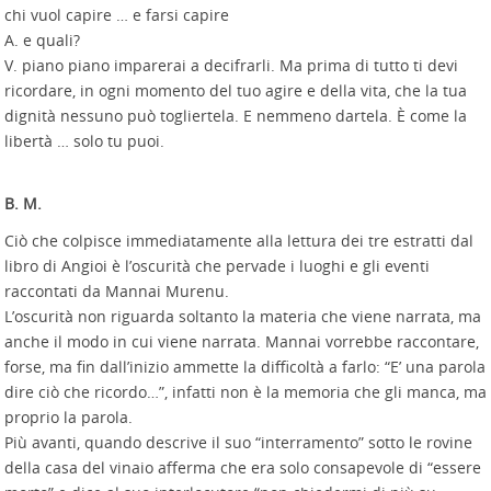
chi vuol capire … e farsi capire
A. e quali?
V. piano piano imparerai a decifrarli. Ma prima di tutto ti devi
ricordare, in ogni momento del tuo agire e della vita, che la tua
dignità nessuno può togliertela. E nemmeno dartela. È come la
libertà … solo tu puoi.
B. M.
Ciò che colpisce immediatamente alla lettura dei tre estratti dal
libro di Angioi è l’oscurità che pervade i luoghi e gli eventi
raccontati da Mannai Murenu.
L’oscurità non riguarda soltanto la materia che viene narrata, ma
anche il modo in cui viene narrata. Mannai vorrebbe raccontare,
forse, ma fin dall’inizio ammette la difficoltà a farlo: “E’ una parola
dire ciò che ricordo…”, infatti non è la memoria che gli manca, ma
proprio la parola.
Più avanti, quando descrive il suo “interramento” sotto le rovine
della casa del vinaio afferma che era solo consapevole di “essere