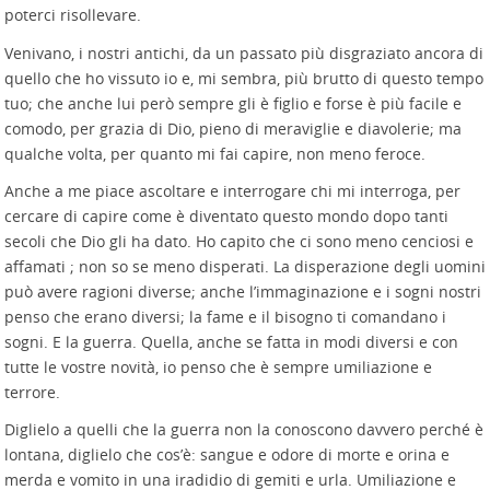
poterci risollevare.
Venivano, i nostri antichi, da un passato più disgraziato ancora di
quello che ho vissuto io e, mi sembra, più brutto di questo tempo
tuo; che anche lui però sempre gli è figlio e forse è più facile e
comodo, per grazia di Dio, pieno di meraviglie e diavolerie; ma
qualche volta, per quanto mi fai capire, non meno feroce.
Anche a me piace ascoltare e interrogare chi mi interroga, per
cercare di capire come è diventato questo mondo dopo tanti
secoli che Dio gli ha dato. Ho capito che ci sono meno cenciosi e
affamati ; non so se meno disperati. La disperazione degli uomini
può avere ragioni diverse; anche l’immaginazione e i sogni nostri
penso che erano diversi; la fame e il bisogno ti comandano i
sogni. E la guerra. Quella, anche se fatta in modi diversi e con
tutte le vostre novità, io penso che è sempre umiliazione e
terrore.
Diglielo a quelli che la guerra non la conoscono davvero perché è
lontana, diglielo che cos’è: sangue e odore di morte e orina e
merda e vomito in una iradidio di gemiti e urla. Umiliazione e