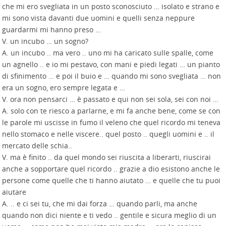
che mi ero svegliata in un posto sconosciuto … isolato e strano e
mi sono vista davanti due uomini e quelli senza neppure
guardarmi mi hanno preso …
V. un incubo … un sogno?
A. un incubo .. ma vero .. uno mi ha caricato sulle spalle, come
un agnello .. e io mi pestavo, con mani e piedi legati … un pianto
di sfinimento … e poi il buio e … quando mi sono svegliata … non
era un sogno, ero sempre legata e …
V. ora non pensarci … è passato e qui non sei sola, sei con noi …
A. solo con te riesco a parlarne, e mi fa anche bene, come se con
le parole mi uscisse in fumo il veleno che quel ricordo mi teneva
nello stomaco e nelle viscere.. quel posto .. quegli uomini e .. il
mercato delle schia..
V. ma è finito .. da quel mondo sei riuscita a liberarti, riuscirai
anche a sopportare quel ricordo .. grazie a dio esistono anche le
persone come quelle che ti hanno aiutato … e quelle che tu puoi
aiutare
A. .. e ci sei tu, che mi dai forza … quando parli, ma anche
quando non dici niente e ti vedo .. gentile e sicura meglio di un