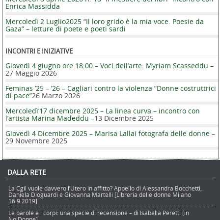
Enrica Massidda
Mercoledì 2 Luglio2025 “Il loro grido è la mia voce. Poesie da
Gaza” – letture di poete e poeti sardi
INCONTRI E INIZIATIVE
Giovedì 4 giugno ore 18:00 – Voci dell’arte: Myriam Scasseddu –
27 Maggio 2026
Feminas ’25 – ’26 – Cagliari contro la violenza “Donne costruttrici
di pace”
26 Marzo 2026
Mercoledì’17 dicembre 2025 – La linea curva – incontro con
l’artista Marina Madeddu –
13 Dicembre 2025
Giovedì 4 Dicembre 2025 – Marisa Lallai fotografa delle donne –
29 Novembre 2025
DALLA RETE
La Cgil vuole davvero l’Utero in affitto? Appello di Alessandra Bocchetti,
Daniela Dioguardi e Giovanna Martelli [Libreria delle donne Milano
16.9.2019]
Le parole e i corpi: una specie di recensione – di Isabella Peretti [in
NoiDonne]