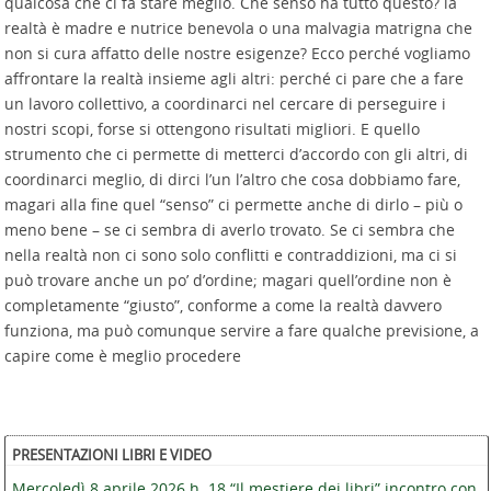
qualcosa che ci fa stare meglio. Che senso ha tutto questo? la
realtà è madre e nutrice benevola o una malvagia matrigna che
non si cura affatto delle nostre esigenze? Ecco perché vogliamo
affrontare la realtà insieme agli altri: perché ci pare che a fare
un lavoro collettivo, a coordinarci nel cercare di perseguire i
nostri scopi, forse si ottengono risultati migliori. E quello
strumento che ci permette di metterci d’accordo con gli altri, di
coordinarci meglio, di dirci l’un l’altro che cosa dobbiamo fare,
magari alla fine quel “senso” ci permette anche di dirlo – più o
meno bene – se ci sembra di averlo trovato. Se ci sembra che
nella realtà non ci sono solo conflitti e contraddizioni, ma ci si
può trovare anche un po’ d’ordine; magari quell’ordine non è
completamente “giusto”, conforme a come la realtà davvero
funziona, ma può comunque servire a fare qualche previsione, a
capire come è meglio procedere
PRESENTAZIONI LIBRI E VIDEO
Mercoledì 8 aprile 2026 h. 18 “Il mestiere dei libri” incontro con