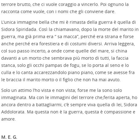
terrore brutto, che ci vuole coraggio a vincerlo. Poi ognuno la
racconta come vuole, con i nomi che gli conviene dare.
L’unica immagine bella che mi è rimasta della guerra è quella di
Sidora Spiridada. Così la chiamavano, dopo la morte del marito in
guerra, ma già prima era “ sa macca”, perché era strana e forse
anche perché era forestiera e di costumi diversi. Arriva leggera,
col suo passo incerto, a onde come quelle del mare, si china
davanti a un morto che sembrava più morto di tutti, la faccia
stanca, solo gli occhi pampas de fogu, se lo porta al seno e lo
culla e lo canta accarezzandolo piano piano, come se avesse fra
le braccia il marito morto o il figlio che non ha mai avuto.
Solo un attimo l’ho vista e non vista; forse me la sono solo
immaginata. Ma con le immagini del terrore che,ferita aperta, ho
ancora dentro a battagliarmi, c’è sempre viva quella di lei, Sidora
Addolorata. Ma questa non è la guerra, questa è compassione e
amore.
M. E. G.