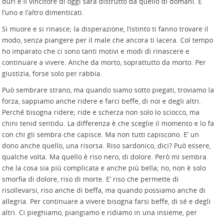
duri e il vincitore di oggi sarà distrutto da quello di domani. E
l’uno e l’altro dimenticati.
Si muore e si rinasce; la disperazione, l’istinto ti fanno trovare il
modo, senza piangere per il male che ancora ti lacera. Col tempo
ho imparato che ci sono tanti motivi e modi di rinascere e
continuare a vivere. Anche da morto, soprattutto da morto. Per
giustizia, forse solo per rabbia.
Può sembrare strano, ma quando siamo sotto piegati, troviamo la
forza, sappiamo anche ridere e farci beffe, di noi e degli altri.
Perché bisogna ridere; ride e scherza non solo lo sciocco, ma
chini tenid sentidu. La differenza è che sceglie il momento e lo fa
con chi gli sembra che capisce. Ma non tutti capiscono. E’ un
dono anche quello, una risorsa. Riso sardonico, dici? Può essere,
qualche volta. Ma quello è riso nero, di dolore. Però mi sembra
che la cosa sia più complicata e anche più bella; no, non è solo
smorfia di dolore, riso di morte. E’ riso che permette di
risollevarsi, riso anche di beffa, ma quando possiamo anche di
allegria. Per continuare a vivere bisogna farsi beffe, di sé e degli
altri. Ci pieghiamo, piangiamo e ridiamo in una insieme, per