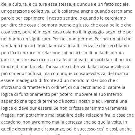
della cultura, è cultura essa stessa, e dunque è un fatto sociale,
un’operazione collettiva. Ed è collettiva anche quando cerchiamo
parole per esprimere il nostro sentire, o quando le cerchiamo
per dire che cosa ci sembra buono e giusto, che cosa bello e che
cosa vero, perché in ogni caso usiamo il linguaggio, segni che per
noi hanno un significato. Per noi, non per me. Per noi umani che
sentiamo i nostri limiti, la nostra insufficienza, e che cerchiamo
perciò di entrare in relazione coi nostri simili nella disperata
(anzi: speranzosa) ricerca di alleati: alleati cui confidare il nostro
timore di non farcela, l’ansia che ci deriva dalla consapevolezza
più o meno confusa, ma comunque consapevolezza, del nostro
essere inadeguati di fronte ad un mondo misterioso che ci
sforziamo di “mettere in ordine”, di cui cerchiamo di capire la
logica di funzionamento per poterci muovere al suo interno
sapendo che tipo di terreno c’è sotto i nostri piedi. Perché una
logica ci deve pur essere! Se non ci fosse saremmo veramente
fregati: non potremmo mai stabilire delle relazioni fra le cose che
accadono, non avremmo mai la certezza che se quella volta, in
quelle determinate circostanze, poi è successo così e così, anche