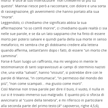
morto” e dice al suo interlocutore “non chiedermi di più su
questo”. Mannai riesce però a raccontare, con dolore e una sorta
di rassegnazione, gli avvenimenti che hanno portato alla sua
“morte”.
Leggendolo, ci chiediamo che significato abbia la sua
affermazione “io so com’è morire”, ci chiediamo quale realtà ci sia
nelle sue parole, e se da un lato sappiamo che ha finto di essere
morto per potersi salvare e quindi parla della sua morte in senso
metaforico, mi sembra che gli dobbiamo credere alla lettera
quando afferma, settant’anni dopo i fatti, di essere “un morto che
cammina”.
Forse è fuori luogo un raffronto, ma mi vengono in mente le
testimonianze di tanti sopravvissuti ai campi di sterminio nazisti
che, una volta “salvati”, hanno “vissuto”, si potrebbe dire con le
parole di Mannai, “in contumacia”, “in permesso dal mondo dei
più”, “non come scampati… ma giusto come morti”.
Così Mannai non trova parole per dire il buio, il vuoto, il nulla in
cui si è trovato immerso suo malgrado. E quanto più si sforza di
avvicinarsi al “cuore della tenebra”, e mi riferisco in particolare
alla seconda parte del primo testo (4° capoverso, righe 4,5,6),