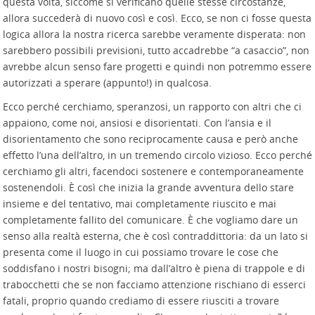
questa volta, siccome si verificano quelle stesse circostanze,
allora succederà di nuovo così e così. Ecco, se non ci fosse questa
logica allora la nostra ricerca sarebbe veramente disperata: non
sarebbero possibili previsioni, tutto accadrebbe “a casaccio”, non
avrebbe alcun senso fare progetti e quindi non potremmo essere
autorizzati a sperare (appunto!) in qualcosa.
Ecco perché cerchiamo, speranzosi, un rapporto con altri che ci
appaiono, come noi, ansiosi e disorientati. Con l’ansia e il
disorientamento che sono reciprocamente causa e però anche
effetto l’una dell’altro, in un tremendo circolo vizioso. Ecco perché
cerchiamo gli altri, facendoci sostenere e contemporaneamente
sostenendoli. È così che inizia la grande avventura dello stare
insieme e del tentativo, mai completamente riuscito e mai
completamente fallito del comunicare. È che vogliamo dare un
senso alla realtà esterna, che è così contraddittoria: da un lato si
presenta come il luogo in cui possiamo trovare le cose che
soddisfano i nostri bisogni; ma dall’altro è piena di trappole e di
trabocchetti che se non facciamo attenzione rischiano di esserci
fatali, proprio quando crediamo di essere riusciti a trovare