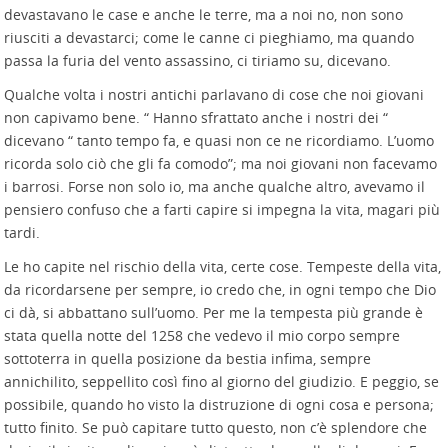
devastavano le case e anche le terre, ma a noi no, non sono
riusciti a devastarci; come le canne ci pieghiamo, ma quando
passa la furia del vento assassino, ci tiriamo su, dicevano.
Qualche volta i nostri antichi parlavano di cose che noi giovani
non capivamo bene. “ Hanno sfrattato anche i nostri dei “
dicevano “ tanto tempo fa, e quasi non ce ne ricordiamo. L’uomo
ricorda solo ciò che gli fa comodo”; ma noi giovani non facevamo
i barrosi. Forse non solo io, ma anche qualche altro, avevamo il
pensiero confuso che a farti capire si impegna la vita, magari più
tardi.
Le ho capite nel rischio della vita, certe cose. Tempeste della vita,
da ricordarsene per sempre, io credo che, in ogni tempo che Dio
ci dà, si abbattano sull’uomo. Per me la tempesta più grande è
stata quella notte del 1258 che vedevo il mio corpo sempre
sottoterra in quella posizione da bestia infima, sempre
annichilito, seppellito così fino al giorno del giudizio. E peggio, se
possibile, quando ho visto la distruzione di ogni cosa e persona;
tutto finito. Se può capitare tutto questo, non c’è splendore che