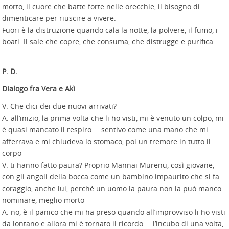
morto, il cuore che batte forte nelle orecchie, il bisogno di
dimenticare per riuscire a vivere.
Fuori è la distruzione quando cala la notte, la polvere, il fumo, i
boati. Il sale che copre, che consuma, che distrugge e purifica.
P. D.
Dialogo fra Vera e Akì
V. Che dici dei due nuovi arrivati?
A. all’inizio, la prima volta che li ho visti, mi è venuto un colpo, mi
è quasi mancato il respiro … sentivo come una mano che mi
afferrava e mi chiudeva lo stomaco, poi un tremore in tutto il
corpo
V. ti hanno fatto paura? Proprio Mannai Murenu, così giovane,
con gli angoli della bocca come un bambino impaurito che si fa
coraggio, anche lui, perché un uomo la paura non la può manco
nominare, meglio morto
A. no, è il panico che mi ha preso quando all’improvviso li ho visti
da lontano e allora mi è tornato il ricordo … l’incubo di una volta,