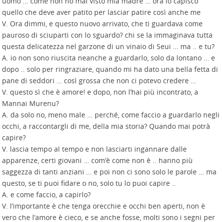
uomo … come non ho mai visto mia madre … ora lo capisco
quello che deve aver patito per lasciar patire così anche me
V. Ora dimmi, e questo nuovo arrivato, che ti guardava come
pauroso di sciuparti con lo sguardo? chi se la immaginava tutta
questa delicatezza nel garzone di un vinaio di Seui … ma .. e tu?
A. io non sono riuscita neanche a guardarlo, solo da lontano … e
dopo .. solo per ringraziare, quando mi ha dato una bella fetta di
pane di seddori … così grossa che non ci potevo credere …
V. questo sì che è amore! e dopo, non l’hai più incontrato, a
Mannai Murenu?
A. da solo no, meno male … perché, come faccio a guardarlo negli
occhi, a raccontargli di me, della mia storia? Quando mai potrà
capire?
V. lascia tempo al tempo e non lasciarti ingannare dalle
apparenze, certi giovani … com’è come non è .. hanno più
saggezza di tanti anziani … e poi non ci sono solo le parole … ma
questo, se ti puoi fidare o no, solo tu lo puoi capire ..
A. e come faccio, a capirlo?
V. l’importante è che tenga orecchie e occhi ben aperti, non è
vero che l’amore è cieco, e se anche fosse, molti sono i segni per