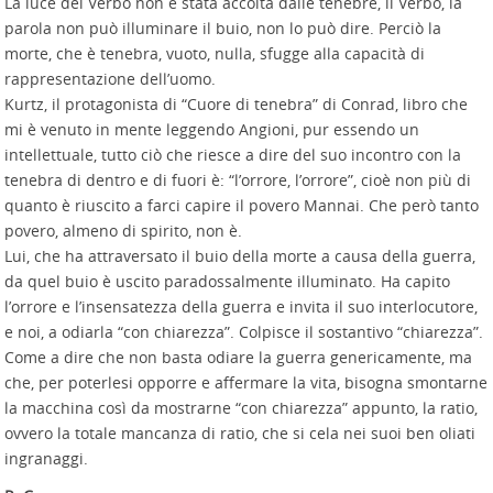
La luce del Verbo non è stata accolta dalle tenebre, il Verbo, la
parola non può illuminare il buio, non lo può dire. Perciò la
morte, che è tenebra, vuoto, nulla, sfugge alla capacità di
rappresentazione dell’uomo.
Kurtz, il protagonista di “Cuore di tenebra” di Conrad, libro che
mi è venuto in mente leggendo Angioni, pur essendo un
intellettuale, tutto ciò che riesce a dire del suo incontro con la
tenebra di dentro e di fuori è: “l’orrore, l’orrore”, cioè non più di
quanto è riuscito a farci capire il povero Mannai. Che però tanto
povero, almeno di spirito, non è.
Lui, che ha attraversato il buio della morte a causa della guerra,
da quel buio è uscito paradossalmente illuminato. Ha capito
l’orrore e l’insensatezza della guerra e invita il suo interlocutore,
e noi, a odiarla “con chiarezza”. Colpisce il sostantivo “chiarezza”.
Come a dire che non basta odiare la guerra genericamente, ma
che, per poterlesi opporre e affermare la vita, bisogna smontarne
la macchina così da mostrarne “con chiarezza” appunto, la ratio,
ovvero la totale mancanza di ratio, che si cela nei suoi ben oliati
ingranaggi.