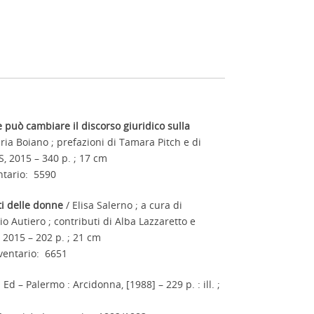
può cambiare il discorso giuridico sulla
aria Boiano ; prefazioni di Tamara Pitch e di
, 2015 – 340 p. ; 17 cm
ntario: 5590
tti delle donne
/ Elisa Salerno ; a cura di
o Autiero ; contributi di Alba Lazzaretto e
 2015 – 202 p. ; 21 cm
ventario: 6651
2. Ed – Palermo : Arcidonna, [1988] – 229 p. : ill. ;