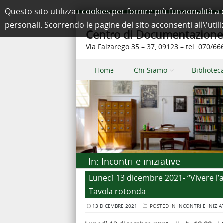
Questo sito utilizza i cookies per fornire più funzionalit
personali. Scorrendo le pagine del sito acconsenti all\'util
Centro di Documentazione e
Via Falzarego 35 – 37, 09123 – tel .070/6
Skip to content
Home
Chi Siamo
Bibliotec
Menu
In:
Incontri e iniziative
Lunedì 13 dicembre 2021- “Vivere l
Tavola rotonda
13 DICEMBRE 2021
POSTED IN
INCONTRI E INIZIA