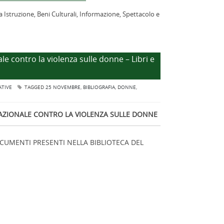
a Istruzione, Beni Culturali, Informazione, Spettacolo e
 contro la violenza sulle donne – Libri e
ATIVE
TAGGED
25 NOVEMBRE
,
BIBLIOGRAFIA
,
DONNE
,
AZIONALE CONTRO LA VIOLENZA SULLE DONNE
DOCUMENTI PRESENTI NELLA BIBLIOTECA DEL