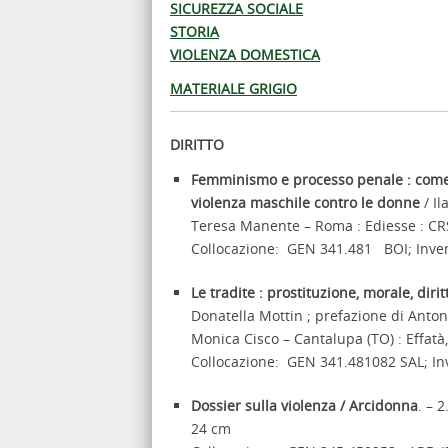
SICUREZZA SOCIALE
STORIA
VIOLENZA DOMESTICA
MATERIALE GRIGIO
DIRITTO
Femminismo e processo penale : come 
violenza maschile contro le donne
/ Il
Teresa Manente – Roma : Ediesse : CRS
Collocazione: GEN 341.481 BOI; Inve
Le tradite : prostituzione, morale, diri
Donatella Mottin ; prefazione di Antoni
Monica Cisco – Cantalupa (TO) : Effatà,
Collocazione: GEN 341.481082 SAL; In
Dossier sulla violenza / Arcidonna
. – 
24 cm