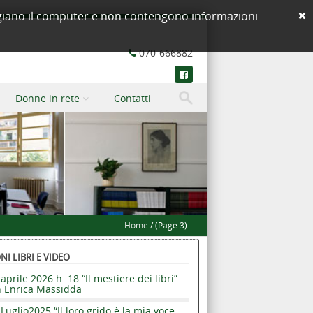
neggiano il computer e non contengono informazioni
070-666882
Donne in rete
Contatti
Home
/ (Page 3)
I LIBRI E VIDEO
aprile 2026 h. 18 “Il mestiere dei libri”
n Enrica Massidda
Luglio2025 “Il loro grido è la mia voce.