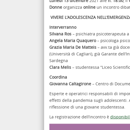
Lunedì 13 dicembre
2021 alle
h. 18.00
, il
Donne
organizza
online
un incontro dibat
VIVERE L’ADOLESCENZA NELL’EMERGEN
Interverranno
Silvana Ros
– psichiatra psicoterapeuta a 
Angela Maria Quaquero
– psicologa psic
Grazia Maria De Matteis
– avv.ta già doce
(Università di Cagliari), già Garante dell’
Sardegna
Clara Melis
– studentessa “Liceo Scientifi
Coordina
Giovanna Caltagirone
– Centro di Docume
Esperte e operatrici responsabili di impo
effetti della pandemia sugli adolescenti. A
riflessione di una giovane studentessa.
La registrazione dell’incontro è
disponibi