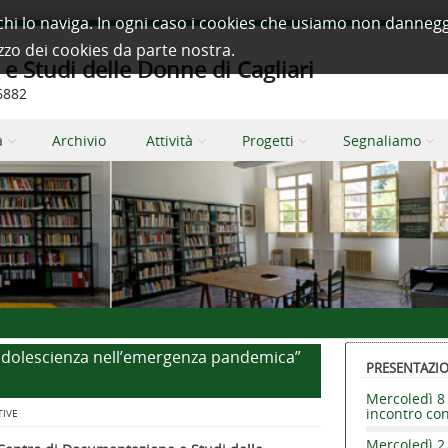
à a chi lo naviga. In ogni caso i cookies che usiamo non dan
izzo dei cookies da parte nostra.
 Studi delle Donne di Cagliari
66882
a
Archivio
Attività
Progetti
Segnaliamo
’adolescienza nell’emergenza pandemica”
PRESENTAZION
Mercoledì 8 
incontro co
TIVE
Mercoledì 2 