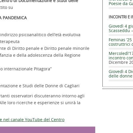
Centro di Documentazione e Studi delle
Poesie da Ga
tito su
INCONTRI E I
ZA PANDEMICA
Giovedì 4 gi
Scasseddu 
indirizzo psicoanalitico dell’età evolutiva
Feminas ’25 
oterapeuta
costruttrici 
nte di Diritto penale e Diritto penale minorile
Mercoledì’17
Infanzia e della adolescenza della Regione
incontro co
Dicembre 2
co internazionale Pitagora”
Giovedì 4 Di
delle donne
ntazione e Studi delle Donne di Cagliari
rtanti osservatori discuteranno intorno agli
lle loro ricerche e esperienze si unirà la
le nel canale YouTube del Centro