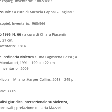
 copie); Inventario: 1882/1883
essuale
/ a cura di Michela Cappai – Cagliari :
opie); Inventario: 960/966
o 1996, N. 66
/ a cura di Chiara Piacentini –
 ; 21 cm.
nventario: 1814
 di ordinaria violenza
/ Tina Lagostena Bassi ; a
Mondadori, 1991 – 190 p. ; 22 cm.
Inventario: 2009
Nicola – Milano :Harper Collins, 2018 – 249 p. ;
ario: 6609
alisi giuridica intersezionale su violenza,
arnovali ; prefazione di Ilaria Mazzei –