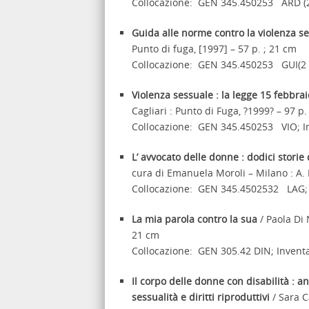
Collocazione: GEN 345.450253 ARD (2
Guida alle norme contro la violenza s
Punto di fuga, [1997] – 57 p. ; 21 cm
Collocazione: GEN 345.450253 GUI(2 c
Violenza sessuale : la legge 15 febbrai
Cagliari : Punto di Fuga, ?1999? – 97 p.
Collocazione: GEN 345.450253 VIO; I
L’ avvocato delle donne : dodici storie
cura di Emanuela Moroli – Milano : A. 
Collocazione: GEN 345.4502532 LAG; 
La mia parola contro la sua
/ Paola Di 
21 cm
Collocazione: GEN 305.42 DIN; Invent
Il corpo delle donne con disabilità : an
sessualità e diritti riproduttivi
/ Sara C