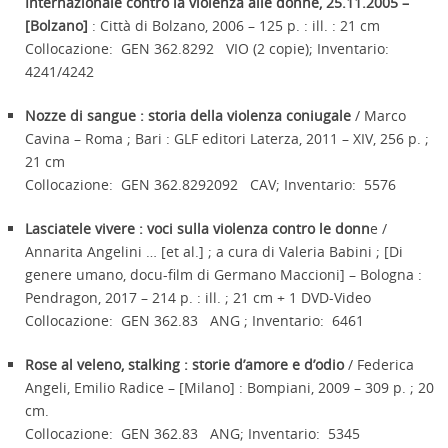
Internazionale contro la violenza alle donne, 25.11.2005 –
[Bolzano]
: Città di Bolzano, 2006 – 125 p. : ill. : 21 cm
Collocazione: GEN 362.8292 VIO (2 copie); Inventario:
4241/4242
Nozze di sangue : storia della violenza coniugale
/ Marco
Cavina – Roma ; Bari : GLF editori Laterza, 2011 – XIV, 256 p. ;
21 cm
Collocazione: GEN 362.8292092 CAV; Inventario: 5576
Lasciatele vivere : voci sulla violenza contro le donn
e /
Annarita Angelini … [et al.] ; a cura di Valeria Babini ; [Di
genere umano, docu-film di Germano Maccioni] – Bologna :
Pendragon, 2017 – 214 p. : ill. ; 21 cm + 1 DVD-Video
Collocazione: GEN 362.83 ANG ; Inventario: 6461
Rose al veleno, stalking : storie d’amore e d’odio
/ Federica
Angeli, Emilio Radice – [Milano] : Bompiani, 2009 – 309 p. ; 20
cm.
Collocazione: GEN 362.83 ANG; Inventario: 5345