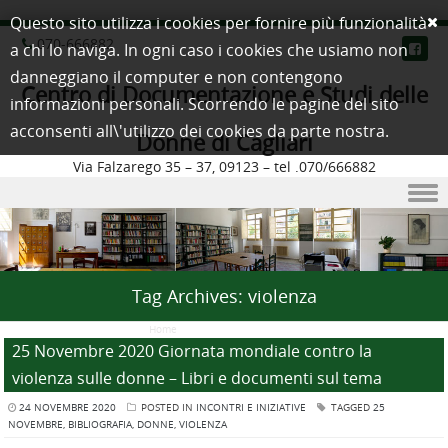
Questo sito utilizza i cookies per fornire più funzionalità
070-666882
a chi lo naviga. In ogni caso i cookies che usiamo non
danneggiano il computer e non contengono
Centro di Documentazione e Studi delle
informazioni personali. Scorrendo le pagine del sito
acconsenti all\'utilizzo dei cookies da parte nostra.
Donne di Cagliari
Via Falzarego 35 – 37, 09123 – tel .070/666882
Skip to content
Tag Archives:
violenza
Home
/
Posts Tagged "violenza"
25 Novembre 2020 Giornata mondiale contro la
violenza sulle donne – Libri e documenti sul tema
24 NOVEMBRE 2020
POSTED IN
INCONTRI E INIZIATIVE
TAGGED
25
NOVEMBRE
,
BIBLIOGRAFIA
,
DONNE
,
VIOLENZA