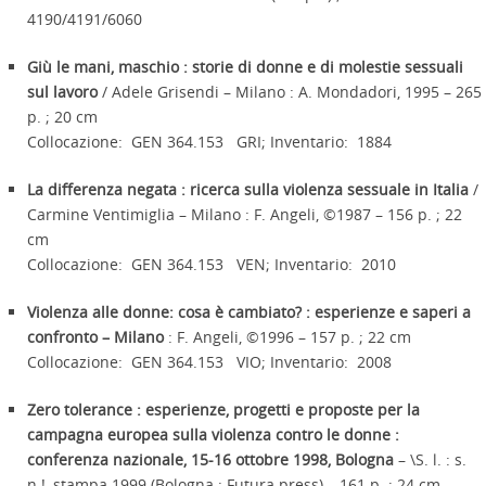
4190/4191/6060
Giù le mani, maschio : storie di donne e di molestie sessuali
sul lavoro
/ Adele Grisendi – Milano : A. Mondadori, 1995 – 265
p. ; 20 cm
Collocazione: GEN 364.153 GRI; Inventario: 1884
La differenza negata : ricerca sulla violenza sessuale in Italia
/
Carmine Ventimiglia – Milano : F. Angeli, ©1987 – 156 p. ; 22
cm
Collocazione: GEN 364.153 VEN; Inventario: 2010
Violenza alle donne: cosa è cambiato? : esperienze e saperi a
confronto – Milano
: F. Angeli, ©1996 – 157 p. ; 22 cm
Collocazione: GEN 364.153 VIO; Inventario: 2008
Zero tolerance : esperienze, progetti e proposte per la
campagna europea sulla violenza contro le donne :
conferenza nazionale, 15-16 ottobre 1998, Bologna
– \S. l. : s.
n.!, stampa 1999 (Bologna : Futura press) – 161 p. ; 24 cm