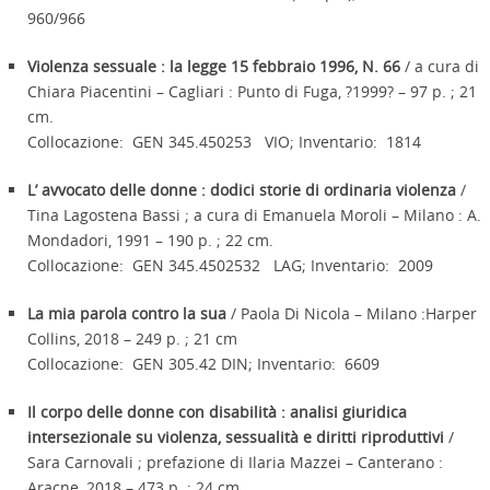
960/966
Violenza sessuale : la legge 15 febbraio 1996, N. 66
/ a cura di
Chiara Piacentini – Cagliari : Punto di Fuga, ?1999? – 97 p. ; 21
cm.
Collocazione: GEN 345.450253 VIO; Inventario: 1814
L’ avvocato delle donne : dodici storie di ordinaria violenza
/
Tina Lagostena Bassi ; a cura di Emanuela Moroli – Milano : A.
Mondadori, 1991 – 190 p. ; 22 cm.
Collocazione: GEN 345.4502532 LAG; Inventario: 2009
La mia parola contro la sua
/ Paola Di Nicola – Milano :Harper
Collins, 2018 – 249 p. ; 21 cm
Collocazione: GEN 305.42 DIN; Inventario: 6609
Il corpo delle donne con disabilità : analisi giuridica
intersezionale su violenza, sessualità e diritti riproduttivi
/
Sara Carnovali ; prefazione di Ilaria Mazzei – Canterano :
Aracne, 2018 – 473 p. ; 24 cm