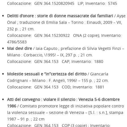
Collocazione: GEN 364.1520820945 LIP; Inventario: 5745
Delitti d’onore : storie di donne massacrate dai familiari
/ Ayṣe
Önal ; traduzione di Emilia Sala – Torino : Einaudi, 2009 – VII,
232 p. ; 21 cm.
Collocazione: GEN 364.15230922 ONA (2 copie); Inventario:
4786/5583
Mai devi dire
/ Iaia Caputo ; prefazione di Silvia Vegetti Finzi –
Milano : Corbaccio, \1995! – IX, 297 p. ; 21 cm.
Collocazione: GEN 364.153 CAP; Inventario: 1880
Molestie sessuali e “in”certezza del diritto
/ Giancarla
Codrignani – Milano : F. Angeli, 1996! – 155 p. ; 22 cm.
Collocazione: GEN 364.153 COD; Inventario: 1881
Atti del convegno : violare il silenzio : Venezia 5-6 dicembre
1986
/ Comitato promotore legge di iniziativa popolare contro
la violenza sessuale – sezione di Venezia – [S.l. : s.n.], stampa
1987 – 91 p. ; 22 cm
Collocazione: GEN 364.153 COP (3 copie) ; Inventario: