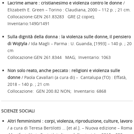
Lacrime amare : cristianesimo e violenza contro le donne
/
Elizabeth E. Green – Torino : Claudiana, 2000 – 112 p. ; 21 cm.
Collocazione:GEN 261.83283 GRE (2 copie);
Inventario:1490/1491
Sulla dignità della donna : la violenza sulle donne, il pensiero
di Wojtyla
/ Ida Magli – Parma : U. Guanda, [1993] – 140 p. ; 20
cm
Collocazione:GEN 261.8344 MAG; Inventario: 1063
Non solo reato, anche peccato : religioni e violenza sulle
donne
/ Paola Cavallari (a cura di) – Cantalupa (TO) : Effatà,
2018 – 140 p. ; 21 cm
Collocazione: GEN 200.82 NON; Inventario: 6868
SCIENZE SOCIALI
Altri femminismi : corpi, violenza, riproduzione, culture, lavoro
/ a cura di Teresa Bertilotti … [et al.]. – Nuova edizione – Roma