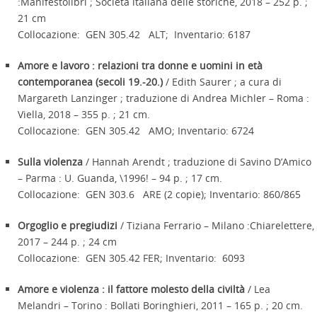
:Manifestolibri ; Società italiana delle storiche, 2018 – 252 p. ;
21 cm
Collocazione: GEN 305.42 ALT; Inventario: 6187
Amore e lavoro : relazioni tra donne e uomini in età
contemporanea (secoli 19.-20.)
/ Edith Saurer ; a cura di
Margareth Lanzinger ; traduzione di Andrea Michler – Roma :
Viella, 2018 – 355 p. ; 21 cm.
Collocazione: GEN 305.42 AMO; Inventario: 6724
Sulla violenza
/ Hannah Arendt ; traduzione di Savino D’Amico
– Parma : U. Guanda, \1996! – 94 p. ; 17 cm.
Collocazione: GEN 303.6 ARE (2 copie); Inventario: 860/865
Orgoglio e pregiudizi
/ Tiziana Ferrario – Milano :Chiarelettere,
2017 – 244 p. ; 24 cm
Collocazione: GEN 305.42 FER; Inventario: 6093
Amore e violenza : il fattore molesto della civiltà
/ Lea
Melandri – Torino : Bollati Boringhieri, 2011 – 165 p. ; 20 cm.