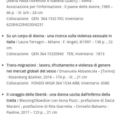
[Maria Paola Fiorensoli e Isabella Guacci] – Roma :
Associazione per l’informazione : Il paese delle donne, 1989 –
46 p. : ill. b/n ; 24 cm
Collocazione: GEN 364.1532 FIO; Inventario:
6228/6229/6230/6231
Su un corpo di donna : una ricerca sulla violenza sessuale in
Italia
/ Laura Terragni – Milano : F. Angeli, ©1997 – 138 p. ; 22
cm.
Collocazione: GEN 364.15320945 TER; Inventario: 1813
Trans-migrazioni : lavoro, sfruttamento e violenza di genere
nei mercati globali del sesso
/ Emanuela Abbatecola – [Torino]
: Rosenberg &Sellier, 2018 – 174 p. : ill. ; 21 cm
Collocazione: FONDO MIGR 364.1534 ABB; Inventario: 6580
Il coraggio della libertà : una donna uscita dall’inferno della
tratta
/ BlessingOkoedion con Anna Pozzi ; prefazione di Dacia
Maraini ; postfazione di Rita Giarretta – Cinisello Balsamo :
Paoline, 2017 – 123 p. ; 21 cm