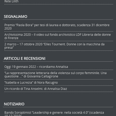
Rete Lilith
SEGNALIAMO
Premio “Paola Bora” per tesi di laurea e dottorato, scadenza 31 dicembre
2020
Archivissima 2020 – Il video sul fondo archivistico LDF Libreria delle donne
di Firenze
2 marzo – 17 ottobre 2020 “Elles Tournent. Donne con la macchina da
presa”
ARTICOLI E RECENSIONI
Oggi 19 gennaio 2022 – ricordiamo Annalisa
“La rappresentazione letteraria della violenza sul corpo femminile. Una
questione …” di Giovanna Caltagirone
“Isabella e Lucrezia” di Nora Racugno
Un ricordo di Tina Anselmi. di Annalisa Diaz
NOTIZIARIO
Bando Soroptimist “Leadership e genere: nella società 4.0” (scadenza
15.12.2019)