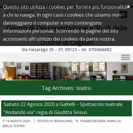
Questo sito utilizza i cookies per fornire più funzionalità
070-666882
a chi lo naviga. In ogni caso i cookies che usiamo non
danneggiano il computer e non contengono
Centro di Documentazione e Studi delle
informazioni personali. Scorrendo le pagine del sito
acconsenti all\'utilizzo dei cookies da parte nostra.
Donne di Cagliari
Via Falzarego 35 – 37, 09123 – tel .070/666882
Skip to content
Tag Archives:
teatro
Home
/
Posts Tagged "teatro"
Sabato 22 Agosto 2020 a Galtellì – Spettacolo teatrale
“Andando via” regia di Giuditta Sireus
19 AGOSTO 2020
POSTED IN
SEGNALIAMO
TAGGED
DELEDDA
,
MARIA LAI
,
SERUIS
,
TEATRO