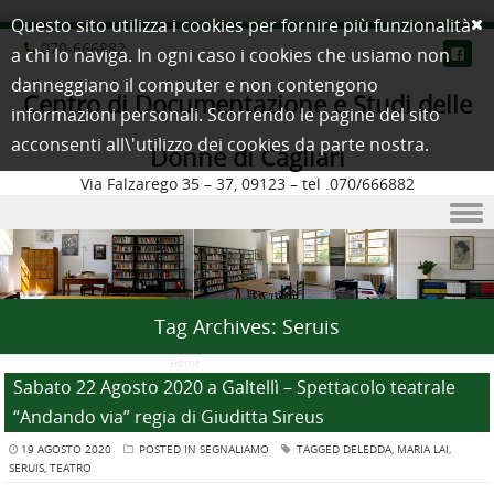
Questo sito utilizza i cookies per fornire più funzionalità
070-666882
a chi lo naviga. In ogni caso i cookies che usiamo non
danneggiano il computer e non contengono
Centro di Documentazione e Studi delle
informazioni personali. Scorrendo le pagine del sito
acconsenti all\'utilizzo dei cookies da parte nostra.
Donne di Cagliari
Via Falzarego 35 – 37, 09123 – tel .070/666882
Skip to content
Tag Archives:
Seruis
Home
/
Posts Tagged "Seruis"
Sabato 22 Agosto 2020 a Galtellì – Spettacolo teatrale
“Andando via” regia di Giuditta Sireus
19 AGOSTO 2020
POSTED IN
SEGNALIAMO
TAGGED
DELEDDA
,
MARIA LAI
,
SERUIS
,
TEATRO