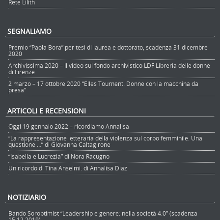
Rete Lilith
SEGNALIAMO
Premio “Paola Bora” per tesi di laurea e dottorato, scadenza 31 dicembre
2020
Archivissima 2020 – Il video sul fondo archivistico LDF Libreria delle donne
di Firenze
2 marzo – 17 ottobre 2020 “Elles Tournent. Donne con la macchina da
presa”
ARTICOLI E RECENSIONI
Oggi 19 gennaio 2022 – ricordiamo Annalisa
“La rappresentazione letteraria della violenza sul corpo femminile. Una
questione …” di Giovanna Caltagirone
“Isabella e Lucrezia” di Nora Racugno
Un ricordo di Tina Anselmi. di Annalisa Diaz
NOTIZIARIO
Bando Soroptimist “Leadership e genere: nella società 4.0” (scadenza
15.12.2019)