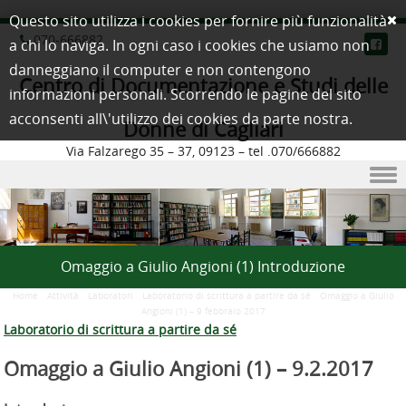
Questo sito utilizza i cookies per fornire più funzionalità
070-666882
a chi lo naviga. In ogni caso i cookies che usiamo non
danneggiano il computer e non contengono
Centro di Documentazione e Studi delle
informazioni personali. Scorrendo le pagine del sito
acconsenti all\'utilizzo dei cookies da parte nostra.
Donne di Cagliari
Via Falzarego 35 – 37, 09123 – tel .070/666882
Skip to content
Omaggio a Giulio Angioni (1) Introduzione
Home
/
Attività
/
Laboratori
/
Laboratorio di scrittura a partire da sé
/
Omaggio a Giulio
Angioni (1) – 9 febbraio 2017
Laboratorio di scrittura a partire da sé
Omaggio a Giulio Angioni (1) –
9.2.2017