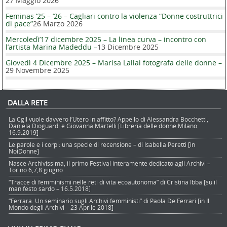
27 Maggio 2026
Feminas ’25 – ’26 – Cagliari contro la violenza “Donne costruttrici
di pace”
26 Marzo 2026
Mercoledì’17 dicembre 2025 – La linea curva – incontro con
l’artista Marina Madeddu –
13 Dicembre 2025
Giovedì 4 Dicembre 2025 – Marisa Lallai fotografa delle donne –
29 Novembre 2025
DALLA RETE
La Cgil vuole davvero l’Utero in affitto? Appello di Alessandra Bocchetti,
Daniela Dioguardi e Giovanna Martelli [Libreria delle donne Milano
16.9.2019]
Le parole e i corpi: una specie di recensione – di Isabella Peretti [in
NoiDonne]
Nasce Archivissima, il primo Festival interamente dedicato agli Archivi –
Torino 6,7,8 giugno
“Tracce di femminismi nelle reti di vita ecoautonoma” di Cristina Ibba [su il
manifesto sardo – 16.5.2018]
“Ferrara. Un seminario sugli Archivi femministi” di Paola De Ferrari [in Il
Mondo degli Archivi – 23 Aprile 2018]