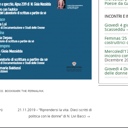
Poesie da Ga
INCONTRI E I
Giovedì 4 gi
Scasseddu 
Feminas ’25 
costruttrici 
Mercoledì’17
incontro co
Dicembre 2
Giovedì 4 Di
delle donne
DEO
. BOOKMARK THE
PERMALINK
.
n)
21.11.2019 – “Riprendersi la vita. Dieci scritti di
politica con le donne” di N. Livi Bacci
→