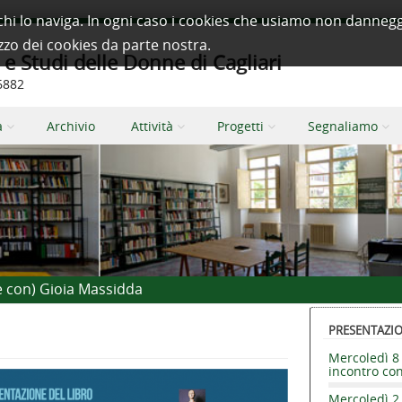
à a chi lo naviga. In ogni caso i cookies che usiamo non dan
izzo dei cookies da parte nostra.
 Studi delle Donne di Cagliari
66882
a
Archivio
Attività
Progetti
Segnaliamo
e con) Gioia Massidda
PRESENTAZION
Mercoledì 8 
incontro co
Mercoledì 2 