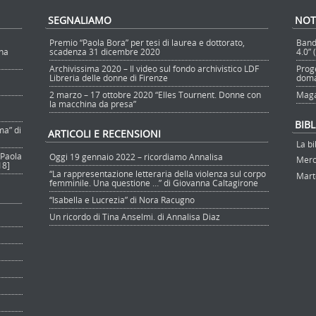
SEGNALIAMO
NOT
Premio “Paola Bora” per tesi di laurea e dottorato,
Band
nna
scadenza 31 dicembre 2020
4.0”
Archivissima 2020 – Il video sul fondo archivistico LDF
Prog
Libreria delle donne di Firenze
doma
2 marzo – 17 ottobre 2020 “Elles Tournent. Donne con
Maga
la macchina da presa”
BIB
ma” di
ARTICOLI E RECENSIONI
La bi
 Paola
Oggi 19 gennaio 2022 – ricordiamo Annalisa
Merco
18]
“La rappresentazione letteraria della violenza sul corpo
Marte
femminile. Una questione …” di Giovanna Caltagirone
“Isabella e Lucrezia” di Nora Racugno
Un ricordo di Tina Anselmi. di Annalisa Diaz