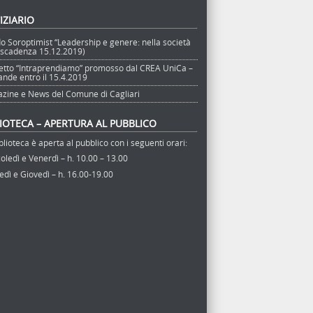
IZIARIO
o Soroptimist “Leadership e genere: nella società
 (scadenza 15.12.2019)
etto “Intraprendiamo” promosso dal CREA UniCa –
nde entro il 15.4.2019
zine e News del Comune di Cagliari
LIOTECA – APERTURA AL PUBBLICO
blioteca è aperta al pubblico con i seguenti orari:
ledì e Venerdì – h. 10.00 – 13.00
dì e Giovedì – h. 16.00-19.00