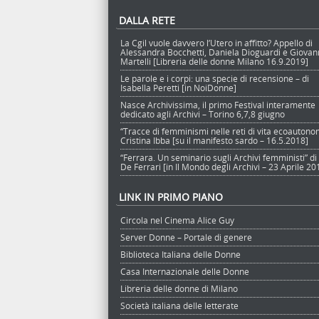
DALLA RETE
La Cgil vuole davvero l’Utero in affitto? Appello di
Alessandra Bocchetti, Daniela Dioguardi e Giova
Martelli [Libreria delle donne Milano 16.9.2019]
Le parole e i corpi: una specie di recensione – di
Isabella Peretti [in NoiDonne]
Nasce Archivissima, il primo Festival interamente
dedicato agli Archivi – Torino 6,7,8 giugno
“Tracce di femminismi nelle reti di vita ecoautono
Cristina Ibba [su il manifesto sardo – 16.5.2018]
“Ferrara. Un seminario sugli Archivi femministi” di
De Ferrari [in Il Mondo degli Archivi – 23 Aprile 20
LINK IN PRIMO PIANO
Circola nel Cinema Alice Guy
Server Donne – Portale di genere
Biblioteca Italiana delle Donne
Casa Internazionale delle Donne
Libreria delle donne di Milano
Società italiana delle letterate