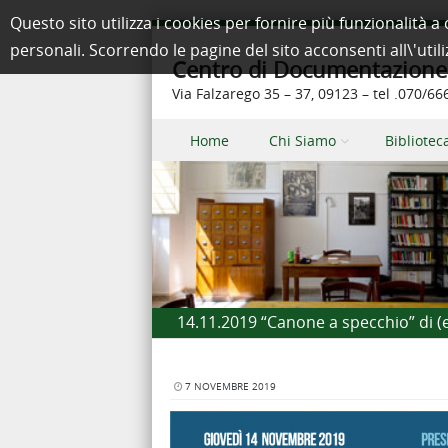
Questo sito utilizza i cookies per fornire più funzionalit
personali. Scorrendo le pagine del sito acconsenti all\'util
Centro di Documentazione e
Via Falzarego 35 – 37, 09123 – tel .070/6
Skip to content
Home
Chi Siamo
Bibliotec
Menu
14.11.2019 “Canone a specchio” di (
7 NOVEMBRE 2019