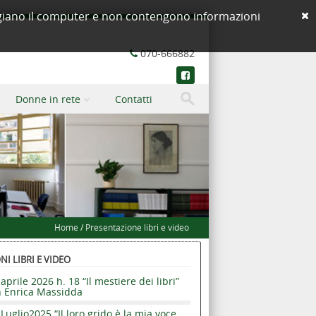
neggiano il computer e non contengono informazioni
070-666882
Donne in rete
Contatti
Home
/
Presentazione libri e video
I LIBRI E VIDEO
aprile 2026 h. 18 “Il mestiere dei libri”
n Enrica Massidda
Luglio2025 “Il loro grido è la mia voce.