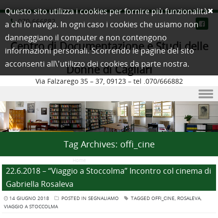
Questo sito utilizza i cookies per fornire più funzionalità
070-666882
a chi lo naviga. In ogni caso i cookies che usiamo non
danneggiano il computer e non contengono
Centro di Documentazione e Studi delle
informazioni personali. Scorrendo le pagine del sito
acconsenti all\'utilizzo dei cookies da parte nostra.
Donne di Cagliari
Via Falzarego 35 – 37, 09123 – tel .070/666882
Skip to content
Tag Archives:
offi_cine
Home
/
Posts Tagged "offi_cine"
22.6.2018 – “Viaggio a Stoccolma” Incontro col cinema di
Gabriella Rosaleva
14 GIUGNO 2018
POSTED IN
SEGNALIAMO
TAGGED
OFFI_CINE
,
ROSALEVA
,
VIAGGIO A STOCCOLMA