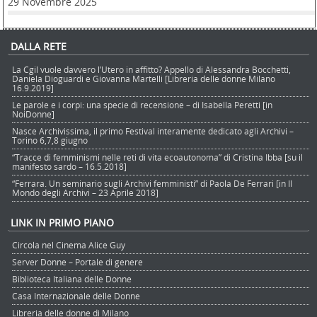
29 Novembre 2025
DALLA RETE
La Cgil vuole davvero l’Utero in affitto? Appello di Alessandra Bocchetti,
Daniela Dioguardi e Giovanna Martelli [Libreria delle donne Milano
16.9.2019]
Le parole e i corpi: una specie di recensione – di Isabella Peretti [in
NoiDonne]
Nasce Archivissima, il primo Festival interamente dedicato agli Archivi –
Torino 6,7,8 giugno
“Tracce di femminismi nelle reti di vita ecoautonoma” di Cristina Ibba [su il
manifesto sardo – 16.5.2018]
“Ferrara. Un seminario sugli Archivi femministi” di Paola De Ferrari [in Il
Mondo degli Archivi – 23 Aprile 2018]
LINK IN PRIMO PIANO
Circola nel Cinema Alice Guy
Server Donne – Portale di genere
Biblioteca Italiana delle Donne
Casa Internazionale delle Donne
Libreria delle donne di Milano