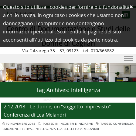
Questo sito utilizza i cookies per fornire più funzionalità
070-666882
a chi lo naviga. In ogni caso i cookies che usiamo non
danneggiano il computer e non contengono
Centro di Documentazione e Studi delle
informazioni personali. Scorrendo le pagine del sito
acconsenti all\'utilizzo dei cookies da parte nostra.
Donne di Cagliari
Via Falzarego 35 – 37, 09123 – tel .070/666882
Skip to content
Tag Archives:
intelligenza
Home
/
Posts Tagged "intelligenza"
2.12.2018 – Le donne, un “soggetto imprevisto”
Conferenza di Lea Melandri
19 NOVEMBRE 2018
POSTED IN
INCONTRI E INIZIATIVE
TAGGED
CONFERENZA
,
EMOZIONE
,
FESTIVAL
,
INTELLIGENZA
,
LEA
,
LEI
,
LETTURA
,
MELANDRI