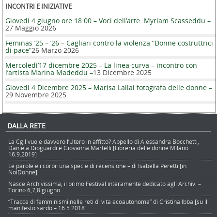
INCONTRI E INIZIATIVE
Giovedì 4 giugno ore 18:00 – Voci dell’arte: Myriam Scasseddu –
27 Maggio 2026
Feminas ’25 – ’26 – Cagliari contro la violenza “Donne costruttrici
di pace”
26 Marzo 2026
Mercoledì’17 dicembre 2025 – La linea curva – incontro con
l’artista Marina Madeddu –
13 Dicembre 2025
Giovedì 4 Dicembre 2025 – Marisa Lallai fotografa delle donne –
29 Novembre 2025
DALLA RETE
La Cgil vuole davvero l’Utero in affitto? Appello di Alessandra Bocchetti,
Daniela Dioguardi e Giovanna Martelli [Libreria delle donne Milano
16.9.2019]
Le parole e i corpi: una specie di recensione – di Isabella Peretti [in
NoiDonne]
Nasce Archivissima, il primo Festival interamente dedicato agli Archivi –
Torino 6,7,8 giugno
“Tracce di femminismi nelle reti di vita ecoautonoma” di Cristina Ibba [su il
manifesto sardo – 16.5.2018]