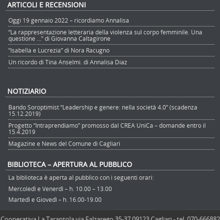
ARTICOLI E RECENSIONI
Oggi 19 gennaio 2022 – ricordiamo Annalisa
“La rappresentazione letteraria della violenza sul corpo femminile. Una
questione …” di Giovanna Caltagirone
“Isabella e Lucrezia” di Nora Racugno
Un ricordo di Tina Anselmi. di Annalisa Diaz
NOTIZIARIO
Bando Soroptimist “Leadership e genere: nella società 4.0” (scadenza
15.12.2019)
Progetto “Intraprendiamo” promosso dal CREA UniCa – domande entro il
15.4.2019
Magazine e News del Comune di Cagliari
BIBLIOTECA – APERTURA AL PUBBLICO
La biblioteca è aperta al pubblico con i seguenti orari:
Mercoledì e Venerdì – h. 10.00 – 13.00
Martedì e Giovedì – h. 16.00-19.00
Cooperativa La Tarantola via Falzarego 35-37 09123 Cagliari - tel. 070-666882