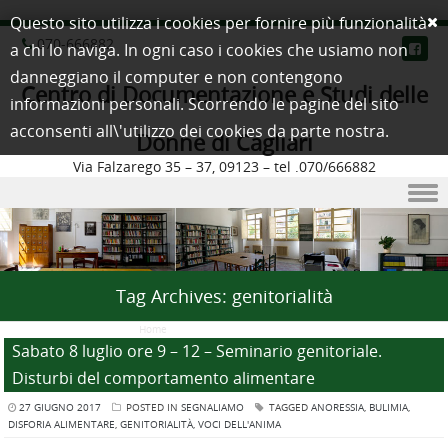
Questo sito utilizza i cookies per fornire più funzionalità
070-666882
a chi lo naviga. In ogni caso i cookies che usiamo non
danneggiano il computer e non contengono
Centro di Documentazione e Studi delle
informazioni personali. Scorrendo le pagine del sito
acconsenti all\'utilizzo dei cookies da parte nostra.
Donne di Cagliari
Via Falzarego 35 – 37, 09123 – tel .070/666882
Skip to content
Tag Archives:
genitorialità
Home
/
Posts Tagged "genitorialità"
Sabato 8 luglio ore 9 – 12 – Seminario genitoriale.
Disturbi del comportamento alimentare
27 GIUGNO 2017
POSTED IN
SEGNALIAMO
TAGGED
ANORESSIA
,
BULIMIA
,
DISFORIA ALIMENTARE
,
GENITORIALITÀ
,
VOCI DELL'ANIMA