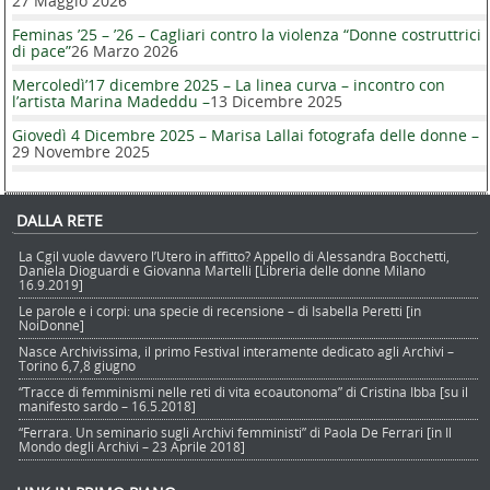
27 Maggio 2026
Feminas ’25 – ’26 – Cagliari contro la violenza “Donne costruttrici
di pace”
26 Marzo 2026
Mercoledì’17 dicembre 2025 – La linea curva – incontro con
l’artista Marina Madeddu –
13 Dicembre 2025
Giovedì 4 Dicembre 2025 – Marisa Lallai fotografa delle donne –
29 Novembre 2025
DALLA RETE
La Cgil vuole davvero l’Utero in affitto? Appello di Alessandra Bocchetti,
Daniela Dioguardi e Giovanna Martelli [Libreria delle donne Milano
16.9.2019]
Le parole e i corpi: una specie di recensione – di Isabella Peretti [in
NoiDonne]
Nasce Archivissima, il primo Festival interamente dedicato agli Archivi –
Torino 6,7,8 giugno
“Tracce di femminismi nelle reti di vita ecoautonoma” di Cristina Ibba [su il
manifesto sardo – 16.5.2018]
“Ferrara. Un seminario sugli Archivi femministi” di Paola De Ferrari [in Il
Mondo degli Archivi – 23 Aprile 2018]