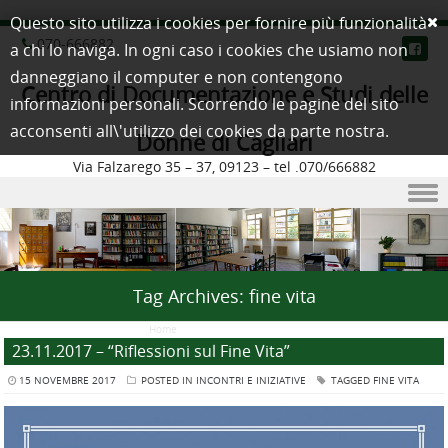
Questo sito utilizza i cookies per fornire più funzionalità
070-666882
a chi lo naviga. In ogni caso i cookies che usiamo non
danneggiano il computer e non contengono
Centro di Documentazione e Studi delle
informazioni personali. Scorrendo le pagine del sito
acconsenti all\'utilizzo dei cookies da parte nostra.
Donne di Cagliari
Via Falzarego 35 – 37, 09123 – tel .070/666882
Skip to content
Tag Archives:
fine vita
Home
/
Posts Tagged "fine vita"
23.11.2017 – “Riflessioni sul Fine Vita”
15 NOVEMBRE 2017
POSTED IN
INCONTRI E INIZIATIVE
TAGGED
FINE VITA