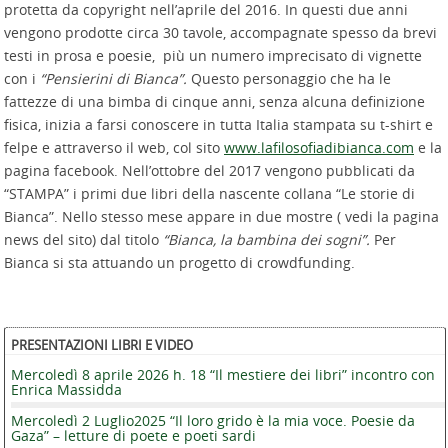
protetta da copyright nell’aprile del 2016. In questi due anni
vengono prodotte circa 30 tavole, accompagnate spesso da brevi
testi in prosa e poesie, più un numero imprecisato di vignette
con i
“Pensierini di Bianca”.
Questo personaggio che ha le
fattezze di una bimba di cinque anni, senza alcuna definizione
fisica, inizia a farsi conoscere in tutta Italia stampata su t-shirt e
felpe e attraverso il web, col sito
www.lafilosofiadibianca.com
e la
pagina facebook. Nell’ottobre del 2017 vengono pubblicati da
“STAMPA” i primi due libri della nascente collana “Le storie di
Bianca”. Nello stesso mese appare in due mostre ( vedi la pagina
news del sito) dal titolo
“Bianca, la bambina dei sogni”.
Per
Bianca si sta attuando un progetto di crowdfunding.
PRESENTAZIONI LIBRI E VIDEO
Mercoledì 8 aprile 2026 h. 18 “Il mestiere dei libri” incontro con
Enrica Massidda
Mercoledì 2 Luglio2025 “Il loro grido è la mia voce. Poesie da
Gaza” – letture di poete e poeti sardi