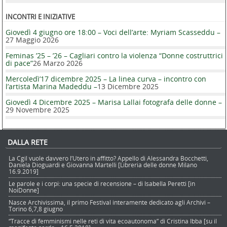
INCONTRI E INIZIATIVE
Giovedì 4 giugno ore 18:00 – Voci dell’arte: Myriam Scasseddu –
27 Maggio 2026
Feminas ’25 – ’26 – Cagliari contro la violenza “Donne costruttrici
di pace”
26 Marzo 2026
Mercoledì’17 dicembre 2025 – La linea curva – incontro con
l’artista Marina Madeddu –
13 Dicembre 2025
Giovedì 4 Dicembre 2025 – Marisa Lallai fotografa delle donne –
29 Novembre 2025
DALLA RETE
La Cgil vuole davvero l’Utero in affitto? Appello di Alessandra Bocchetti,
Daniela Dioguardi e Giovanna Martelli [Libreria delle donne Milano
16.9.2019]
Le parole e i corpi: una specie di recensione – di Isabella Peretti [in
NoiDonne]
Nasce Archivissima, il primo Festival interamente dedicato agli Archivi –
Torino 6,7,8 giugno
“Tracce di femminismi nelle reti di vita ecoautonoma” di Cristina Ibba [su il