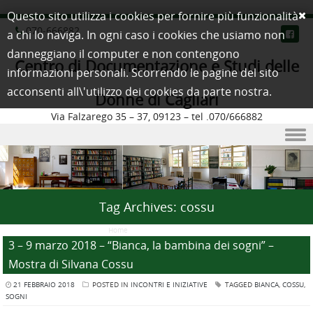
Questo sito utilizza i cookies per fornire più funzionalità
070-666882
a chi lo naviga. In ogni caso i cookies che usiamo non
danneggiano il computer e non contengono
Centro di Documentazione e Studi delle
informazioni personali. Scorrendo le pagine del sito
acconsenti all\'utilizzo dei cookies da parte nostra.
Donne di Cagliari
Via Falzarego 35 – 37, 09123 – tel .070/666882
Skip to content
Tag Archives:
cossu
Home
/
Posts Tagged "cossu"
3 – 9 marzo 2018 – “Bianca, la bambina dei sogni” –
Mostra di Silvana Cossu
21 FEBBRAIO 2018
POSTED IN
INCONTRI E INIZIATIVE
TAGGED
BIANCA
,
COSSU
,
SOGNI