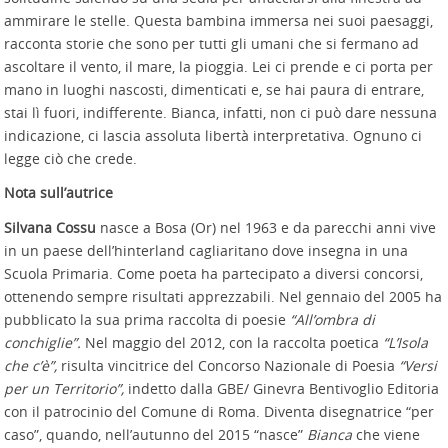
ammirare le stelle. Questa bambina immersa nei suoi paesaggi,
racconta storie che sono per tutti gli umani che si fermano ad
ascoltare il vento, il mare, la pioggia. Lei ci prende e ci porta per
mano in luoghi nascosti, dimenticati e, se hai paura di entrare,
stai lì fuori, indifferente. Bianca, infatti, non ci può dare nessuna
indicazione, ci lascia assoluta libertà interpretativa. Ognuno ci
legge ciò che crede.
Nota sull’autrice
Silvana Cossu
nasce a Bosa (Or) nel 1963 e da parecchi anni vive
in un paese dell’hinterland cagliaritano dove insegna in una
Scuola Primaria. Come poeta ha partecipato a diversi concorsi,
ottenendo sempre risultati apprezzabili. Nel gennaio del 2005 ha
pubblicato la sua prima raccolta di poesie
“All’ombra di
conchiglie”.
Nel maggio del 2012, con la raccolta poetica
“L’Isola
che c’è”,
risulta vincitrice del Concorso Nazionale di Poesia
“Versi
per un Territorio”,
indetto dalla GBE/ Ginevra Bentivoglio Editoria
con il patrocinio del Comune di Roma. Diventa disegnatrice “per
caso”, quando, nell’autunno del 2015 “nasce”
Bianca
che viene