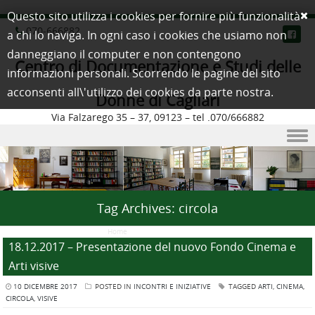
Questo sito utilizza i cookies per fornire più funzionalità
070-666882
a chi lo naviga. In ogni caso i cookies che usiamo non
danneggiano il computer e non contengono
Centro di Documentazione e Studi delle
informazioni personali. Scorrendo le pagine del sito
acconsenti all\'utilizzo dei cookies da parte nostra.
Donne di Cagliari
Via Falzarego 35 – 37, 09123 – tel .070/666882
Skip to content
Tag Archives:
circola
Home
/
Posts Tagged "circola"
18.12.2017 – Presentazione del nuovo Fondo Cinema e
Arti visive
10 DICEMBRE 2017
POSTED IN
INCONTRI E INIZIATIVE
TAGGED
ARTI
,
CINEMA
,
CIRCOLA
,
VISIVE