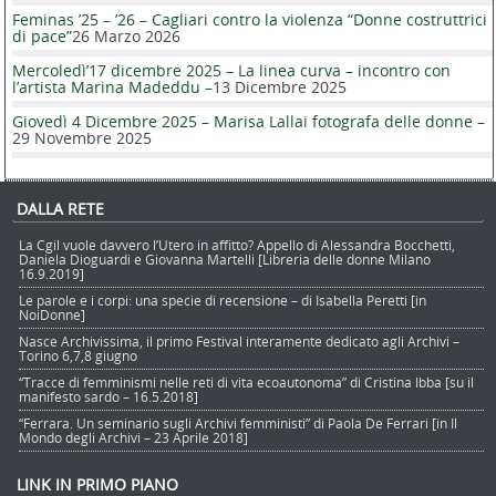
Feminas ’25 – ’26 – Cagliari contro la violenza “Donne costruttrici
di pace”
26 Marzo 2026
Mercoledì’17 dicembre 2025 – La linea curva – incontro con
l’artista Marina Madeddu –
13 Dicembre 2025
Giovedì 4 Dicembre 2025 – Marisa Lallai fotografa delle donne –
29 Novembre 2025
DALLA RETE
La Cgil vuole davvero l’Utero in affitto? Appello di Alessandra Bocchetti,
Daniela Dioguardi e Giovanna Martelli [Libreria delle donne Milano
16.9.2019]
Le parole e i corpi: una specie di recensione – di Isabella Peretti [in
NoiDonne]
Nasce Archivissima, il primo Festival interamente dedicato agli Archivi –
Torino 6,7,8 giugno
“Tracce di femminismi nelle reti di vita ecoautonoma” di Cristina Ibba [su il
manifesto sardo – 16.5.2018]
“Ferrara. Un seminario sugli Archivi femministi” di Paola De Ferrari [in Il
Mondo degli Archivi – 23 Aprile 2018]
LINK IN PRIMO PIANO