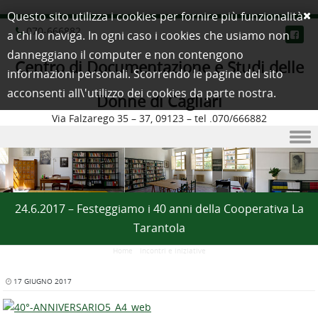
Questo sito utilizza i cookies per fornire più funzionalità
070-666882
a chi lo naviga. In ogni caso i cookies che usiamo non
danneggiano il computer e non contengono
Centro di Documentazione e Studi delle
informazioni personali. Scorrendo le pagine del sito
acconsenti all\'utilizzo dei cookies da parte nostra.
Donne di Cagliari
Via Falzarego 35 – 37, 09123 – tel .070/666882
Skip to content
24.6.2017 – Festeggiamo i 40 anni della Cooperativa La
Tarantola
Home
/
Incontri e iniziative
17 GIUGNO 2017