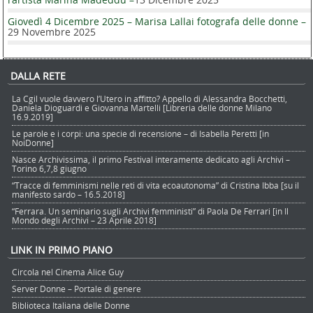
Giovedì 4 Dicembre 2025 – Marisa Lallai fotografa delle donne –
29 Novembre 2025
DALLA RETE
La Cgil vuole davvero l’Utero in affitto? Appello di Alessandra Bocchetti,
Daniela Dioguardi e Giovanna Martelli [Libreria delle donne Milano
16.9.2019]
Le parole e i corpi: una specie di recensione – di Isabella Peretti [in
NoiDonne]
Nasce Archivissima, il primo Festival interamente dedicato agli Archivi –
Torino 6,7,8 giugno
“Tracce di femminismi nelle reti di vita ecoautonoma” di Cristina Ibba [su il
manifesto sardo – 16.5.2018]
“Ferrara. Un seminario sugli Archivi femministi” di Paola De Ferrari [in Il
Mondo degli Archivi – 23 Aprile 2018]
LINK IN PRIMO PIANO
Circola nel Cinema Alice Guy
Server Donne – Portale di genere
Biblioteca Italiana delle Donne