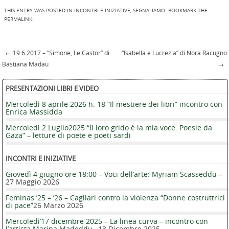
THIS ENTRY WAS POSTED IN
INCONTRI E INIZIATIVE
,
SEGNALIAMO
. BOOKMARK THE
PERMALINK
.
←
19.6.2017 – “Simone, Le Castor” di
“Isabella e Lucrezia” di Nora Racugno
Post navigation
Bastiana Madau
→
PRESENTAZIONI LIBRI E VIDEO
Mercoledì 8 aprile 2026 h. 18 “Il mestiere dei libri” incontro con
Enrica Massidda
Mercoledì 2 Luglio2025 “Il loro grido è la mia voce. Poesie da
Gaza” – letture di poete e poeti sardi
INCONTRI E INIZIATIVE
Giovedì 4 giugno ore 18:00 – Voci dell’arte: Myriam Scasseddu –
27 Maggio 2026
Feminas ’25 – ’26 – Cagliari contro la violenza “Donne costruttrici
di pace”
26 Marzo 2026
Mercoledì’17 dicembre 2025 – La linea curva – incontro con
l’artista Marina Madeddu –
13 Dicembre 2025