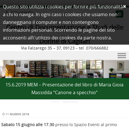
Questo sito utilizza i cookies per fornire più funzionalità
070-666882
a chi lo naviga. In ogni caso i cookies che usiamo non
danneggiano il computer e non contengono
Centro di Documentazione e Studi delle
informazioni personali. Scorrendo le pagine del sito
acconsenti all\'utilizzo dei cookies da parte nostra.
Donne di Cagliari
Via Falzarego 35 – 37, 09123 – tel .070/666882
Skip to content
15.6.2019 MEM – Presentazione del libro di Maria Gioia
Massidda “Canone a specchio”
Home
/
segnaliamo
11 GIUGNO 2019
Sabato 15 giugno alle 17.30
presso lo Spazio Eventi al primo