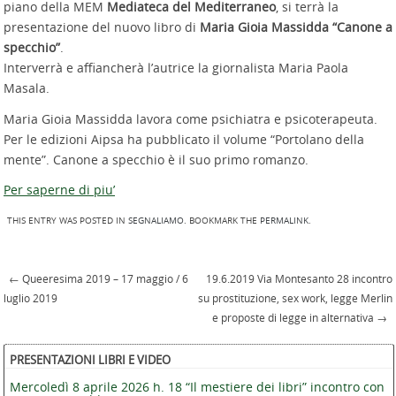
piano della MEM
Mediateca del Mediterraneo
, si terrà la
presentazione del nuovo libro di
Maria Gioia Massidda “Canone a
specchio”
.
Interverrà e affiancherà l’autrice la giornalista Maria Paola
Masala.
Maria Gioia Massidda lavora come psichiatra e psicoterapeuta.
Per le edizioni Aipsa ha pubblicato il volume “Portolano della
mente”. Canone a specchio è il suo primo romanzo.
Per saperne di piu’
THIS ENTRY WAS POSTED IN
SEGNALIAMO
. BOOKMARK THE
PERMALINK
.
←
Queeresima 2019 – 17 maggio / 6
19.6.2019 Via Montesanto 28 incontro
Post navigation
luglio 2019
su prostituzione, sex work, legge Merlin
e proposte di legge in alternativa
→
PRESENTAZIONI LIBRI E VIDEO
Mercoledì 8 aprile 2026 h. 18 “Il mestiere dei libri” incontro con