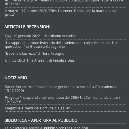
Archivissima 2020 – Il video sul fondo archivistico LDF Libreria delle donne
di Firenze
2 marzo – 17 ottobre 2020 “Elles Tournent. Donne con la macchina da
presa”
ARTICOLI E RECENSIONI
Oggi 19 gennaio 2022 – ricordiamo Annalisa
“La rappresentazione letteraria della violenza sul corpo femminile. Una
questione …” di Giovanna Caltagirone
“Isabella e Lucrezia” di Nora Racugno
Un ricordo di Tina Anselmi. di Annalisa Diaz
NOTIZIARIO
Bando Soroptimist “Leadership e genere: nella società 4.0” (scadenza
15.12.2019)
Progetto “Intraprendiamo” promosso dal CREA UniCa – domande entro il
15.4.2019
Magazine e News del Comune di Cagliari
BIBLIOTECA – APERTURA AL PUBBLICO
La biblioteca è aperta al pubblico con i seguenti orari: