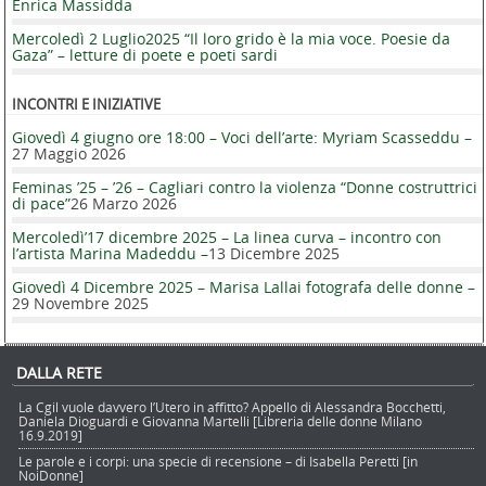
Enrica Massidda
Mercoledì 2 Luglio2025 “Il loro grido è la mia voce. Poesie da
Gaza” – letture di poete e poeti sardi
INCONTRI E INIZIATIVE
Giovedì 4 giugno ore 18:00 – Voci dell’arte: Myriam Scasseddu –
27 Maggio 2026
Feminas ’25 – ’26 – Cagliari contro la violenza “Donne costruttrici
di pace”
26 Marzo 2026
Mercoledì’17 dicembre 2025 – La linea curva – incontro con
l’artista Marina Madeddu –
13 Dicembre 2025
Giovedì 4 Dicembre 2025 – Marisa Lallai fotografa delle donne –
29 Novembre 2025
DALLA RETE
La Cgil vuole davvero l’Utero in affitto? Appello di Alessandra Bocchetti,
Daniela Dioguardi e Giovanna Martelli [Libreria delle donne Milano
16.9.2019]
Le parole e i corpi: una specie di recensione – di Isabella Peretti [in
NoiDonne]