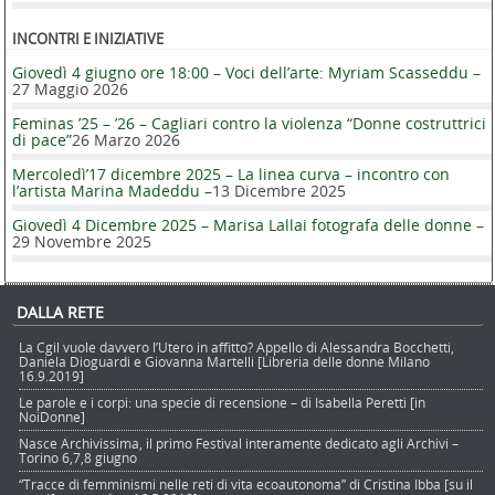
INCONTRI E INIZIATIVE
Giovedì 4 giugno ore 18:00 – Voci dell’arte: Myriam Scasseddu –
27 Maggio 2026
Feminas ’25 – ’26 – Cagliari contro la violenza “Donne costruttrici
di pace”
26 Marzo 2026
Mercoledì’17 dicembre 2025 – La linea curva – incontro con
l’artista Marina Madeddu –
13 Dicembre 2025
Giovedì 4 Dicembre 2025 – Marisa Lallai fotografa delle donne –
29 Novembre 2025
DALLA RETE
La Cgil vuole davvero l’Utero in affitto? Appello di Alessandra Bocchetti,
Daniela Dioguardi e Giovanna Martelli [Libreria delle donne Milano
16.9.2019]
Le parole e i corpi: una specie di recensione – di Isabella Peretti [in
NoiDonne]
Nasce Archivissima, il primo Festival interamente dedicato agli Archivi –
Torino 6,7,8 giugno
“Tracce di femminismi nelle reti di vita ecoautonoma” di Cristina Ibba [su il