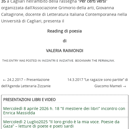
35
a Cagliari nell’ambito della rassegna “
Per certi versi
”
organizzata dall’Associazione Grimorio della arti, Giovanna
Caltagirone, docente di Letteratura Italiana Contemporanea nella
Università di Cagliari, presenta il
Reading di poesia
di
VALERIA RAIMONDI
THIS ENTRY WAS POSTED IN
INCONTRI E INIZIATIVE
. BOOKMARK THE
PERMALINK
.
←
24.2.2017 – Presentazione
14.3.2017 “Le ragazze sono partite” di
Post navigation
dell’Agenda Letteraria Zizzanie
Giacomo Mameli
→
PRESENTAZIONI LIBRI E VIDEO
Mercoledì 8 aprile 2026 h. 18 “Il mestiere dei libri” incontro con
Enrica Massidda
Mercoledì 2 Luglio2025 “Il loro grido è la mia voce. Poesie da
Gaza” – letture di poete e poeti sardi