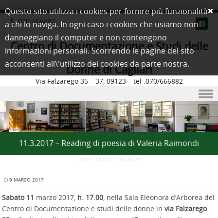
Questo sito utilizza i cookies per fornire più funzionalità
070-666882
a chi lo naviga. In ogni caso i cookies che usiamo non
danneggiano il computer e non contengono
Centro di Documentazione e Studi delle
informazioni personali. Scorrendo le pagine del sito
acconsenti all\'utilizzo dei cookies da parte nostra.
Donne di Cagliari
Via Falzarego 35 – 37, 09123 – tel .070/666882
Skip to content
11.3.2017 – Reading di poesia di Valeria Raimondi
Home
/
Incontri e iniziative
9 MARZO 2017
Sabato 11
marzo 2017,
h. 17.00
, nella Sala Eleonora d’Arborea del
Centro di Documentazione e studi delle donne in
via Falzarego