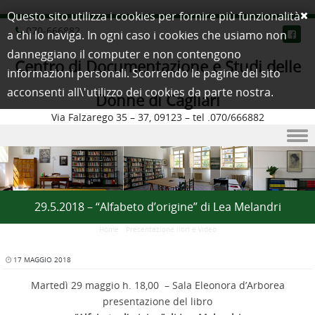
Questo sito utilizza i cookies per fornire più funzionalità
070-666882
a chi lo naviga. In ogni caso i cookies che usiamo non
danneggiano il computer e non contengono
Centro di Documentazione e Studi delle
informazioni personali. Scorrendo le pagine del sito
acconsenti all\'utilizzo dei cookies da parte nostra.
Donne di Cagliari
Via Falzarego 35 – 37, 09123 – tel .070/666882
Skip to content
29.5.2018 – “Alfabeto d’origine” di Lea Melandri
Home
/
Presentazione libri e video
17 MAGGIO 2018
Martedì 29 maggio h. 18,00 – Sala Eleonora d’Arborea
presentazione del libro