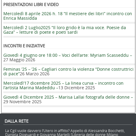
PRESENTAZIONI LIBRI E VIDEO
Mercoledì 8 aprile 2026 h. 18 “Il mestiere dei libri” incontro con
Enrica Massidda
Mercoledì 2 Luglio2025 “Il loro grido è la mia voce. Poesie da
Gaza” – letture di poete e poeti sardi
INCONTRI E INIZIATIVE
Giovedì 4 giugno ore 18:00 – Voci dell’arte: Myriam Scasseddu –
27 Maggio 2026
Feminas ’25 – ’26 – Cagliari contro la violenza “Donne costruttrici
di pace”
26 Marzo 2026
Mercoledì’17 dicembre 2025 – La linea curva – incontro con
l’artista Marina Madeddu –
13 Dicembre 2025
Giovedì 4 Dicembre 2025 – Marisa Lallai fotografa delle donne –
29 Novembre 2025
DALLA RETE
La Cgil vuole davvero l’Utero in affitto? Appello di Alessandra Bocchetti,
Daniela Dioguardi e Giovanna Martelli [Libreria delle donne Milano