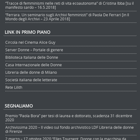
“Tracce di femminismi nelle reti di vita ecoautonoma” di Cristina Ibba [su il
manifesto sardo – 16.5.2018]
“Ferrara. Un seminario sugli Archivi femministi” di Paola De Ferrari [in Il
Mondo degli Archivi – 23 Aprile 2018]
LINK IN PRIMO PIANO
Circola nel Cinema Alice Guy
Server Donne – Portale di genere
Biblioteca Italiana delle Donne
Casa Internazionale delle Donne
Libreria delle donne di Milano
Società italiana delle letterate
Rete Lilith
SEGNALIAMO
Premio “Paola Bora” per tesi di laurea e dottorato, scadenza 31 dicembre
2020
Archivissima 2020 – Il video sul fondo archivistico LDF Libreria delle donne
di Firenze
2 marzo – 17 ottobre 2020 “Elles Tournent. Donne con la macchina da