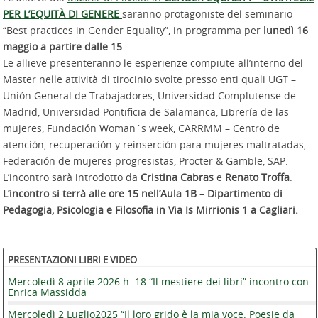
PER L’EQUITÀ DI GENERE
saranno protagoniste del seminario
“Best practices in Gender Equality”, in programma per
lunedì 16
maggio a partire dalle 15
.
Le allieve presenteranno le esperienze compiute all’interno del
Master nelle attività di tirocinio svolte presso enti quali UGT –
Unión General de Trabajadores, Universidad Complutense de
Madrid, Universidad Pontificia de Salamanca, Librería de las
mujeres, Fundación Woman´s week, CARRMM – Centro de
atención, recuperación y reinserción para mujeres maltratadas,
Federación de mujeres progresistas, Procter & Gamble, SAP.
L’incontro sarà introdotto da
Cristina Cabras
e
Renato Troffa
.
L’incontro si terrà alle ore 15 nell’Aula 1B – Dipartimento di
Pedagogia, Psicologia e Filosofia in Via Is Mirrionis 1 a Cagliari.
PRESENTAZIONI LIBRI E VIDEO
Mercoledì 8 aprile 2026 h. 18 “Il mestiere dei libri” incontro con
Enrica Massidda
Mercoledì 2 Luglio2025 “Il loro grido è la mia voce. Poesie da