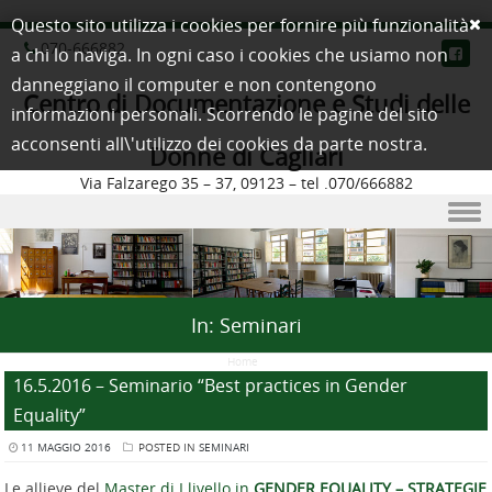
Questo sito utilizza i cookies per fornire più funzionalità
070-666882
a chi lo naviga. In ogni caso i cookies che usiamo non
danneggiano il computer e non contengono
Centro di Documentazione e Studi delle
informazioni personali. Scorrendo le pagine del sito
acconsenti all\'utilizzo dei cookies da parte nostra.
Donne di Cagliari
Via Falzarego 35 – 37, 09123 – tel .070/666882
Skip to content
In:
Seminari
Home
/
16.5.2016 – Seminario “Best practices in Gender
Equality”
11 MAGGIO 2016
POSTED IN
SEMINARI
Le allieve del
Master di I livello in
GENDER EQUALITY – STRATEGIE