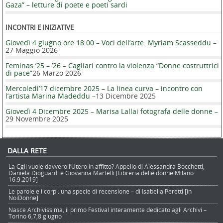
Gaza” – letture di poete e poeti sardi
INCONTRI E INIZIATIVE
Giovedì 4 giugno ore 18:00 – Voci dell’arte: Myriam Scasseddu –
27 Maggio 2026
Feminas ’25 – ’26 – Cagliari contro la violenza “Donne costruttrici
di pace”
26 Marzo 2026
Mercoledì’17 dicembre 2025 – La linea curva – incontro con
l’artista Marina Madeddu –
13 Dicembre 2025
Giovedì 4 Dicembre 2025 – Marisa Lallai fotografa delle donne –
29 Novembre 2025
DALLA RETE
La Cgil vuole davvero l’Utero in affitto? Appello di Alessandra Bocchetti,
Daniela Dioguardi e Giovanna Martelli [Libreria delle donne Milano
16.9.2019]
Le parole e i corpi: una specie di recensione – di Isabella Peretti [in
NoiDonne]
Nasce Archivissima, il primo Festival interamente dedicato agli Archivi –
Torino 6,7,8 giugno