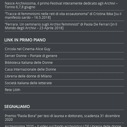
Nasce Archivissima, il primo Festival interamente dedicato agli Archivi –
Torino 6,7,8 giugno
“Tracce di femminismi nelle reti di vita ecoautonoma” di Cristina Ibba [su il
manifesto sardo – 16.5.2018]
“Ferrara. Un seminario sugli Archivi femministi” di Paola De Ferrari [in Il
Mondo degli Archivi – 23 Aprile 2018]
LINK IN PRIMO PIANO
Circola nel Cinema Alice Guy
Server Donne – Portale di genere
Biblioteca Italiana delle Donne
Casa Internazionale delle Donne
Libreria delle donne di Milano
Società italiana delle letterate
Rete Lilith
SEGNALIAMO
Premio “Paola Bora” per tesi di laurea e dottorato, scadenza 31 dicembre
2020
Archivissima 2020 – Il video sul fondo archivistico LDF Libreria delle donne