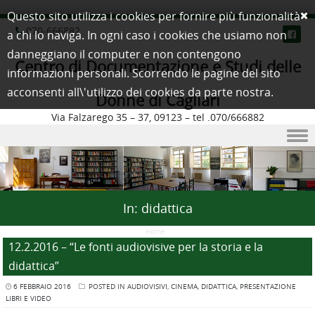
Questo sito utilizza i cookies per fornire più funzionalità
070-666882
a chi lo naviga. In ogni caso i cookies che usiamo non
danneggiano il computer e non contengono
Centro di Documentazione e Studi delle
informazioni personali. Scorrendo le pagine del sito
acconsenti all\'utilizzo dei cookies da parte nostra.
Donne di Cagliari
Via Falzarego 35 – 37, 09123 – tel .070/666882
Skip to content
In:
didattica
Home
/
12.2.2016 – “Le fonti audiovisive per la storia e la
didattica”
6 FEBBRAIO 2016
POSTED IN
AUDIOVISIVI
,
CINEMA
,
DIDATTICA
,
PRESENTAZIONE
LIBRI E VIDEO