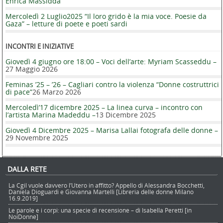
Enrica Massidda
Mercoledì 2 Luglio2025 “Il loro grido è la mia voce. Poesie da
Gaza” – letture di poete e poeti sardi
INCONTRI E INIZIATIVE
Giovedì 4 giugno ore 18:00 – Voci dell’arte: Myriam Scasseddu –
27 Maggio 2026
Feminas ’25 – ’26 – Cagliari contro la violenza “Donne costruttrici
di pace”
26 Marzo 2026
Mercoledì’17 dicembre 2025 – La linea curva – incontro con
l’artista Marina Madeddu –
13 Dicembre 2025
Giovedì 4 Dicembre 2025 – Marisa Lallai fotografa delle donne –
29 Novembre 2025
DALLA RETE
La Cgil vuole davvero l’Utero in affitto? Appello di Alessandra Bocchetti,
Daniela Dioguardi e Giovanna Martelli [Libreria delle donne Milano
16.9.2019]
Le parole e i corpi: una specie di recensione – di Isabella Peretti [in
NoiDonne]