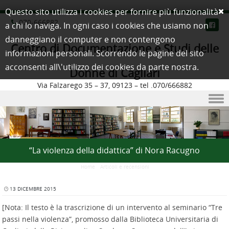
Questo sito utilizza i cookies per fornire più funzionalità
070-666882
a chi lo naviga. In ogni caso i cookies che usiamo non
danneggiano il computer e non contengono
Centro di Documentazione e Studi delle
informazioni personali. Scorrendo le pagine del sito
acconsenti all\'utilizzo dei cookies da parte nostra.
Donne di Cagliari
Via Falzarego 35 – 37, 09123 – tel .070/666882
Skip to content
“La violenza della didattica” di Nora Racugno
Home
/
Articoli e recensioni
13 DICEMBRE 2015
[Nota: Il testo è la trascrizione di un intervento al seminario “Tre
passi nella violenza”, promosso dalla Biblioteca Universitaria di