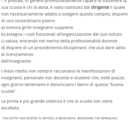
– Il preside, in genere professionalmente capace di sostenere la
sua scuola e chi la abita, è stato sostituito dal
dirigente
il quale,
non necessariamente adatto a svolgere questo compito, dispone
di uno straordinario potere:
a) nomina gli/le insegnanti supplenti
b) assegna i ruoli funzionali all’organizzazione del suo istituto
c) valuta, entrando nel merito della professionalità docente
d) dispone di un procedimento disciplinare, che può dare adito
al licenziamento
dell’insegnante.
I mass-media non sempre raccontano le manifestazioni di
insegnanti, personale non docente e studenti che, nelle piazze,
ogni giorno lamentano e denunciano i danni di questa “buona
scuola”.
La prima e più grande violenza è che la scuola non viene
ascoltata.
THIS ENTRY WAS POSTED IN
ARTICOLI E RECENSIONI
. BOOKMARK THE
PERMALINK
.