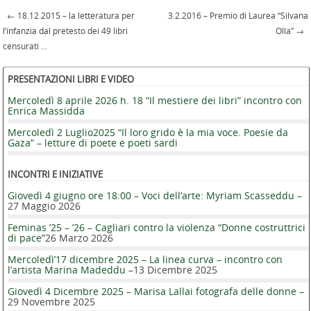
←
18.12.2015 – la letteratura per
3.2.2016 – Premio di Laurea “Silvana
Post navigation
l’infanzia dal pretesto dei 49 libri
Olla”
→
censurati …
PRESENTAZIONI LIBRI E VIDEO
Mercoledì 8 aprile 2026 h. 18 “Il mestiere dei libri” incontro con
Enrica Massidda
Mercoledì 2 Luglio2025 “Il loro grido è la mia voce. Poesie da
Gaza” – letture di poete e poeti sardi
INCONTRI E INIZIATIVE
Giovedì 4 giugno ore 18:00 – Voci dell’arte: Myriam Scasseddu –
27 Maggio 2026
Feminas ’25 – ’26 – Cagliari contro la violenza “Donne costruttrici
di pace”
26 Marzo 2026
Mercoledì’17 dicembre 2025 – La linea curva – incontro con
l’artista Marina Madeddu –
13 Dicembre 2025
Giovedì 4 Dicembre 2025 – Marisa Lallai fotografa delle donne –
29 Novembre 2025