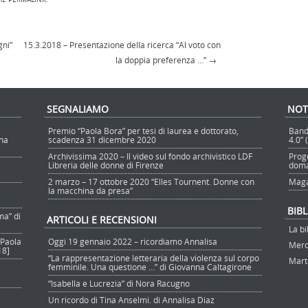
gni”
15.3.2018 – Presentazione della ricerca “Al voto con
la doppia preferenza …”
→
SEGNALIAMO
NOT
Premio “Paola Bora” per tesi di laurea e dottorato,
Band
nna
scadenza 31 dicembre 2020
4.0”
Archivissima 2020 – Il video sul fondo archivistico LDF
Prog
Libreria delle donne di Firenze
doma
2 marzo – 17 ottobre 2020 “Elles Tournent. Donne con
Maga
la macchina da presa”
BIB
ma” di
ARTICOLI E RECENSIONI
La bi
 Paola
Oggi 19 gennaio 2022 – ricordiamo Annalisa
Merco
18]
“La rappresentazione letteraria della violenza sul corpo
Marte
femminile. Una questione …” di Giovanna Caltagirone
“Isabella e Lucrezia” di Nora Racugno
Un ricordo di Tina Anselmi. di Annalisa Diaz