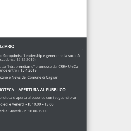
IZIARIO
o Soroptimist “Leadership e genere: nella società
 (scadenza 15.12.2019)
etto “Intraprendiamo” promosso dal CREA UniCa –
nde entro il 15.4.2019
zine e News del Comune di Cagliari
LIOTECA – APERTURA AL PUBBLICO
blioteca è aperta al pubblico con i seguenti orari:
ledì e Venerdì – h. 10.00 – 13.00
dì e Giovedì – h. 16.00-19.00