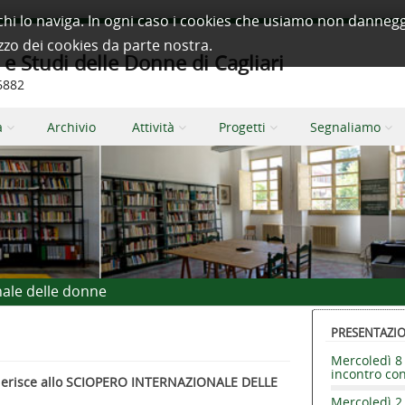
à a chi lo naviga. In ogni caso i cookies che usiamo non dan
izzo dei cookies da parte nostra.
 Studi delle Donne di Cagliari
66882
a
Archivio
Attività
Progetti
Segnaliamo
nale delle donne
PRESENTAZION
Mercoledì 8 
incontro co
aderisce allo SCIOPERO INTERNAZIONALE DELLE
Mercoledì 2 