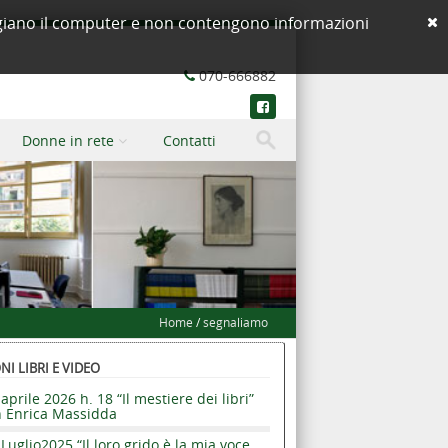
neggiano il computer e non contengono informazioni
070-666882
Donne in rete
Contatti
Home
/
segnaliamo
I LIBRI E VIDEO
aprile 2026 h. 18 “Il mestiere dei libri”
n Enrica Massidda
Luglio2025 “Il loro grido è la mia voce.