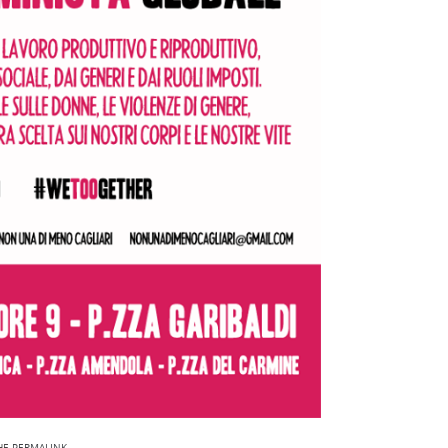
HE
PERMALINK
.