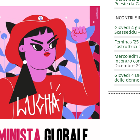
Poesie da Ga
INCONTRI E I
Giovedì 4 gi
Scasseddu 
Feminas ’25 
costruttrici 
Mercoledì’17
incontro co
Dicembre 2
Giovedì 4 Di
delle donne