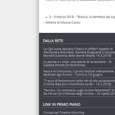
←
3 – 9 marzo 2018 – “Bianca, la bambina dei so
Post navigation
– Mostra di Silvana Cossu
DALLA RETE
La Cgil vuole davvero l’Utero in affitto? Appello di
Alessandra Bocchetti, Daniela Dioguardi e Giova
Martelli [Libreria delle donne Milano 16.9.2019]
Le parole e i corpi: una specie di recensione – di
Isabella Peretti [in NoiDonne]
Nasce Archivissima, il primo Festival interamente
dedicato agli Archivi – Torino 6,7,8 giugno
“Tracce di femminismi nelle reti di vita ecoautono
Cristina Ibba [su il manifesto sardo – 16.5.2018]
“Ferrara. Un seminario sugli Archivi femministi” di
De Ferrari [in Il Mondo degli Archivi – 23 Aprile 20
LINK IN PRIMO PIANO
Circola nel Cinema Alice Guy