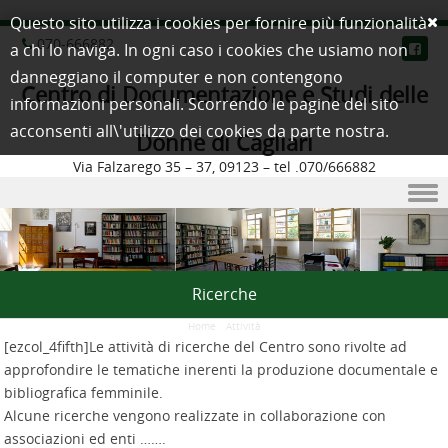
Questo sito utilizza i cookies per fornire più funzionalità
070-666882
a chi lo naviga. In ogni caso i cookies che usiamo non
danneggiano il computer e non contengono
Centro di Documentazione e Studi delle
informazioni personali. Scorrendo le pagine del sito
acconsenti all\'utilizzo dei cookies da parte nostra.
Donne di Cagliari
Via Falzarego 35 – 37, 09123 – tel .070/666882
Skip to content
Ricerche
Home
/
Attività
[ezcol_4fifth]Le attività di ricerche del Centro sono rivolte ad
approfondire le tematiche inerenti la produzione documentale e
bibliografica femminile.
Alcune ricerche vengono realizzate in collaborazione con
associazioni ed enti …….