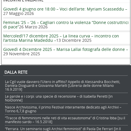
Giovedì 4 giugno ore 18:00 – Voci dell’arte: Myriam Scasseddu –
27 Maggio 2026
Feminas ’25 – ’26 – Cagliari contro la violenza “Donne costruttrici
di pace”
26 Marzo 2026
Mercoledì’17 dicembre 2025 – La linea curva – incontro con
l’artista Marina Madeddu –
13 Dicembre 2025
Giovedì 4 Dicembre 2025 – Marisa Lallai fotografa delle donne –
29 Novembre 2025
DALLA RETE
La Cgil vuole davvero l’Utero in affitto? Appello di Alessandra Bocchetti,
Daniela Dioguardi e Giovanna Martelli [Libreria delle donne Milano
16.9.2019]
Le parole e i corpi: una specie di recensione – di Isabella Peretti [in
NoiDonne]
Nasce Archivissima, il primo Festival interamente dedicato agli Archivi –
Torino 6,7,8 giugno
“Tracce di femminismi nelle reti di vita ecoautonoma” di Cristina Ibba [su il
manifesto sardo – 16.5.2018]
“Ferrara. Un seminario sugli Archivi femministi” di Paola De Ferrari [in Il