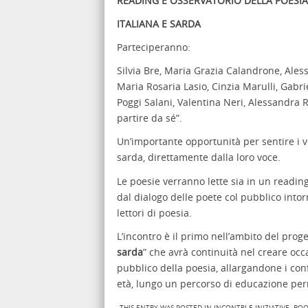
READING E OSSERVATORIO DELLA POESIA
ITALIANA E SARDA
Parteciperanno:
Silvia Bre, Maria Grazia Calandrone, Aless
Maria Rosaria Lasio, Cinzia Marulli, Gabrie
Poggi Salani, Valentina Neri, Alessandra Ra
partire da sé”.
Un’importante opportunità per sentire i ve
sarda, direttamente dalla loro voce.
Le poesie verranno lette sia in un reading 
dal dialogo delle poete col pubblico into
lettori di poesia.
L’incontro è il primo nell’ambito del proge
sarda
” che avrà continuità nel creare occ
pubblico della poesia, allargandone i confin
età, lungo un percorso di educazione per
THIS ENTRY WAS POSTED IN
INCONTRI E INIZIATIVE
. BO