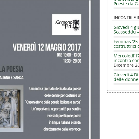
Poesie da Ga
INCONTRI E I
Giovedì 4 gi
Scasseddu 
Feminas ’25 
costruttrici 
Mercoledì’17
incontro co
Dicembre 2
Giovedì 4 Di
delle donne