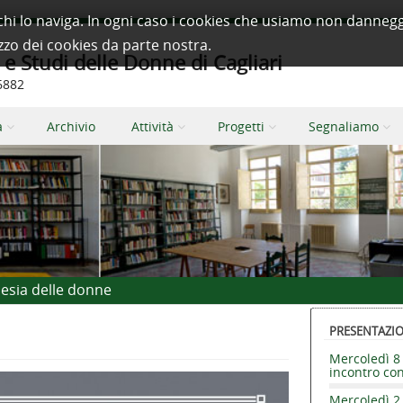
à a chi lo naviga. In ogni caso i cookies che usiamo non dan
izzo dei cookies da parte nostra.
 Studi delle Donne di Cagliari
66882
a
Archivio
Attività
Progetti
Segnaliamo
oesia delle donne
PRESENTAZION
Mercoledì 8 
incontro co
Mercoledì 2 