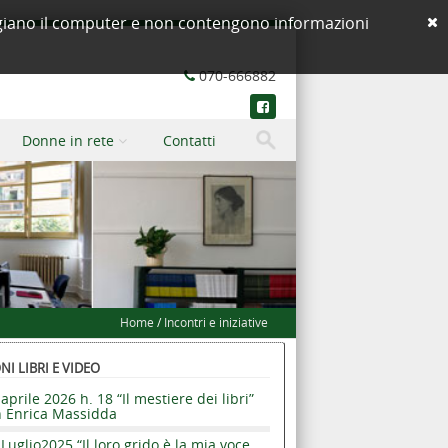
neggiano il computer e non contengono informazioni
070-666882
Donne in rete
Contatti
Home
/
Incontri e iniziative
I LIBRI E VIDEO
aprile 2026 h. 18 “Il mestiere dei libri”
n Enrica Massidda
Luglio2025 “Il loro grido è la mia voce.