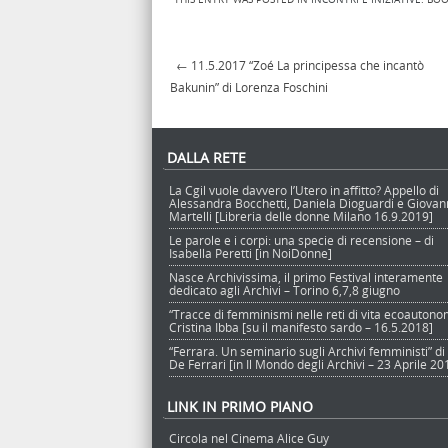
←
11.5.2017 “Zoé La principessa che incantò
Post navigation
Bakunin” di Lorenza Foschini
DALLA RETE
La Cgil vuole davvero l’Utero in affitto? Appello di
Alessandra Bocchetti, Daniela Dioguardi e Giova
Martelli [Libreria delle donne Milano 16.9.2019]
Le parole e i corpi: una specie di recensione – di
Isabella Peretti [in NoiDonne]
Nasce Archivissima, il primo Festival interamente
dedicato agli Archivi – Torino 6,7,8 giugno
“Tracce di femminismi nelle reti di vita ecoautono
Cristina Ibba [su il manifesto sardo – 16.5.2018]
“Ferrara. Un seminario sugli Archivi femministi” di
De Ferrari [in Il Mondo degli Archivi – 23 Aprile 20
LINK IN PRIMO PIANO
Circola nel Cinema Alice Guy