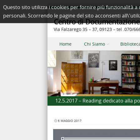
Questo sito utilizza i cookies per fornire più funzionalit
personali. Scorrendo le pagine del sito acconsenti all\'util
Centro di Documentazione e
Via Falzarego 35 – 37, 09123 – tel .070/6
Skip to content
Home
Chi Siamo
Bibliotec
Menu
12.5.2017 – Reading dedicato alla p
6 MAGGIO 2017