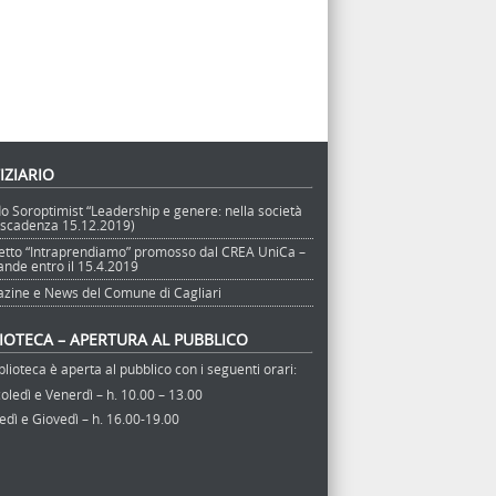
IZIARIO
o Soroptimist “Leadership e genere: nella società
 (scadenza 15.12.2019)
etto “Intraprendiamo” promosso dal CREA UniCa –
nde entro il 15.4.2019
zine e News del Comune di Cagliari
LIOTECA – APERTURA AL PUBBLICO
blioteca è aperta al pubblico con i seguenti orari:
ledì e Venerdì – h. 10.00 – 13.00
dì e Giovedì – h. 16.00-19.00