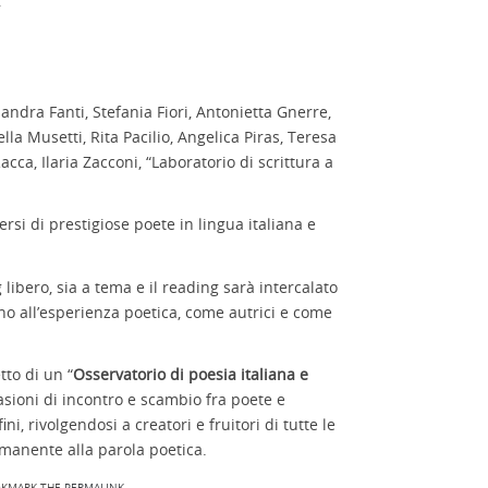
andra Fanti, Stefania Fiori, Antonietta Gnerre,
lla Musetti, Rita Pacilio, Angelica Piras, Teresa
cca, Ilaria Zacconi, “Laboratorio di scrittura a
rsi di prestigiose poete in lingua italiana e
libero, sia a tema e il reading sarà intercalato
rno all’esperienza poetica, come autrici e come
tto di un “
Osservatorio di poesia italiana e
asioni di incontro e scambio fra poete e
i, rivolgendosi a creatori e fruitori di tutte le
manente alla parola poetica.
OKMARK THE
PERMALINK
.