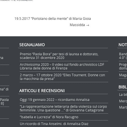
19.5.2017 “Portolano della mente” di Maria Gioia
Massidda
→
SEGNALIAMO
NOT
Premio “Paola Bora” per tesi di laurea e dottorato,
Band
nna
scadenza 31 dicembre 2020
4.0”
Archivissima 2020 – Il video sul fondo archivistico LDF
Prog
Libreria delle donne di Firenze
doma
2 marzo – 17 ottobre 2020 “Elles Tournent. Donne con
Maga
la macchina da presa”
BIB
ma” di
ARTICOLI E RECENSIONI
La bi
 Paola
Oggi 19 gennaio 2022 – ricordiamo Annalisa
Merco
18]
“La rappresentazione letteraria della violenza sul corpo
Marte
femminile. Una questione …” di Giovanna Caltagirone
“Isabella e Lucrezia” di Nora Racugno
Un ricordo di Tina Anselmi. di Annalisa Diaz