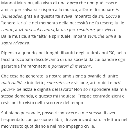
Mannai Murenu, alla vista di una
barca
che non può essere
amica, per salvarsi si ispira alla musica, all’arte di suonare
is
launeddas
; grazie a quest’arte aveva imparato da
ziu Cocco
a
“tenere l’aria” e nel momento della necessità ne fa tesoro; lui le
canne
, anzi
una sola canna
, la
usa
per
respirare
, per
vivere
.
Dalla musica, arte “alta” e spirituale, impara
tecniche utili
alla
sopravvivenza
.
Ripenso a quando, nei lunghi dibattiti degli ultimi anni ’60, nella
facoltà occupata discutevamo di una società da cui bandire ogni
gerarchia fra “architetti e
portatori di mattoni
”.
Che cosa ha generato la nostra ambizione giovanile di unire
materialità
e intelletto,
concretezza
e visione, arti nobili e
arti
povere
, bellezza e dignità del lavoro? Non so rispondere alla mia
stessa domanda, e questo mi inquieta. Troppe contraddizioni e
revisioni ho visto nello scorrere del tempo.
Sul piano personale, posso riconoscere a me stessa di aver
frequentato con passione i libri, di aver incardinato la lettura nel
mio vissuto quotidiano e nel mio impegno civile.