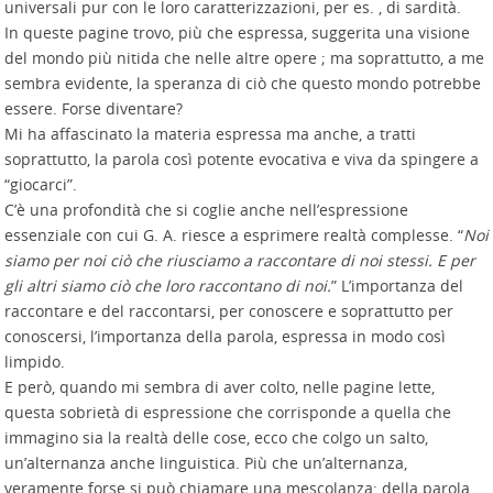
universali pur con le loro caratterizzazioni, per es. , di sardità.
In queste pagine trovo, più che espressa, suggerita una visione
del mondo più nitida che nelle altre opere ; ma soprattutto, a me
sembra evidente, la speranza di ciò che questo mondo potrebbe
essere. Forse diventare?
Mi ha affascinato la materia espressa ma anche, a tratti
soprattutto, la parola così potente evocativa e viva da spingere a
“giocarci”.
C’è una profondità che si coglie anche nell’espressione
essenziale con cui G. A. riesce a esprimere realtà complesse. “
Noi
siamo per noi ciò che riusciamo a raccontare di noi stessi. E per
gli altri siamo ciò che loro raccontano di noi.
” L’importanza del
raccontare e del raccontarsi, per conoscere e soprattutto per
conoscersi, l’importanza della parola, espressa in modo così
limpido.
E però, quando mi sembra di aver colto, nelle pagine lette,
questa sobrietà di espressione che corrisponde a quella che
immagino sia la realtà delle cose, ecco che colgo un salto,
un’alternanza anche linguistica. Più che un’alternanza,
veramente forse si può chiamare una mescolanza: della parola