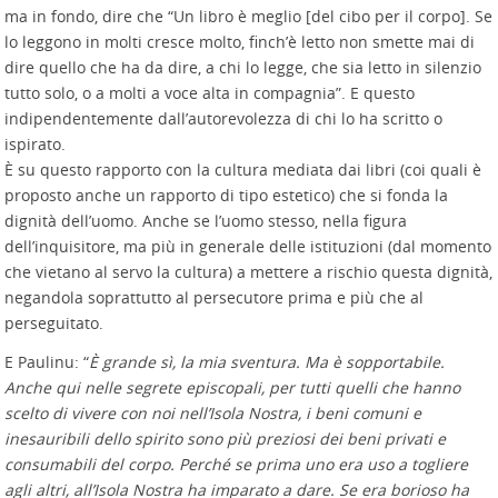
ma in fondo, dire che “Un libro è meglio [del cibo per il corpo]. Se
lo leggono in molti cresce molto, finch’è letto non smette mai di
dire quello che ha da dire, a chi lo legge, che sia letto in silenzio
tutto solo, o a molti a voce alta in compagnia”. E questo
indipendentemente dall’autorevolezza di chi lo ha scritto o
ispirato.
È su questo rapporto con la cultura mediata dai libri (coi quali è
proposto anche un rapporto di tipo estetico) che si fonda la
dignità dell’uomo. Anche se l’uomo stesso, nella figura
dell’inquisitore, ma più in generale delle istituzioni (dal momento
che vietano al servo la cultura) a mettere a rischio questa dignità,
negandola soprattutto al persecutore prima e più che al
perseguitato.
E Paulinu: “
È grande sì, la mia sventura. Ma è sopportabile.
Anche qui nelle segrete episcopali, per tutti quelli che hanno
scelto di vivere con noi nell’Isola Nostra, i beni comuni e
inesauribili dello spirito sono più preziosi dei beni privati e
consumabili del corpo. Perché se prima uno era uso a togliere
agli altri, all’Isola Nostra ha imparato a dare. Se era borioso ha