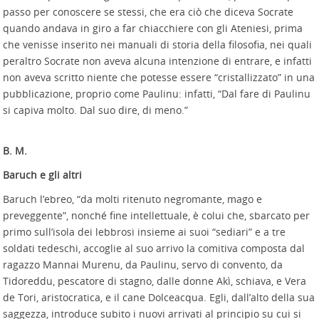
passo per conoscere se stessi, che era ciò che diceva Socrate
quando andava in giro a far chiacchiere con gli Ateniesi, prima
che venisse inserito nei manuali di storia della filosofia, nei quali
peraltro Socrate non aveva alcuna intenzione di entrare, e infatti
non aveva scritto niente che potesse essere “cristallizzato” in una
pubblicazione, proprio come Paulinu: infatti, “Dal fare di Paulinu
si capiva molto. Dal suo dire, di meno.”
B. M.
Baruch e gli altri
Baruch l’ebreo, “da molti ritenuto negromante, mago e
preveggente”, nonché fine intellettuale, è colui che, sbarcato per
primo sull’isola dei lebbrosi insieme ai suoi “sediari” e a tre
soldati tedeschi, accoglie al suo arrivo la comitiva composta dal
ragazzo Mannai Murenu, da Paulinu, servo di convento, da
Tidoreddu, pescatore di stagno, dalle donne Akì, schiava, e Vera
de Tori, aristocratica, e il cane Dolceacqua. Egli, dall’alto della sua
saggezza, introduce subito i nuovi arrivati al principio su cui si