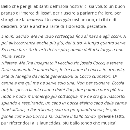
Bello che per gli abitanti dell’”isola nostra” ci sia voluto un buon
pranzo di “merca di lissa”, per riuscire a parlarne fra loro, per
sbrogliare la
matassa
. Un
miscuglio
così umano, di cibi e di
desideri. Grazie anche all’arte di Tidoreddu pescatore.
E io mi decido. Me ne vado sott’acqua fino al naso e agli occhi. A
poi all’occorrenza anche più giù, del tutto. A lungo quanto serve.
So come fare. So le arti del respiro, quelle dell’aria lunga a non
finire, senza
rifiatare. Me l’ha insegnato il vecchio zio Josefo Cocco, a tenere
l’aria suonando le launeddas, le tre canne da bocca in armonia,
arte di famiglia da molte generazioni di Cocco suonatori. Di
canne a me qui me ne serve solo una. Non per suonare. Eccola
qui, io spezzo la mia canna dov’è fine, due palmi o poco più tra
nodo e nodo, m’immergo giù sott’acqua, me ne sto giù nascosto,
spiando e respirando, un capo in bocca el’altro capo della canna
fuori all’aria, a fior d’acqua, solo un po’ quando serve, le gote
gonfie come zio Cocco a far ballare il ballo tondo.
[prevale tatto,
pur riferendosi a is launeddas, più ballo tondo che musica]