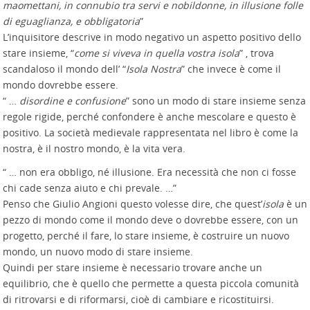
maomettani, in connubio tra servi e nobildonne, in illusione folle
di eguaglianza, e obbligatoria
”
L’inquisitore descrive in modo negativo un aspetto positivo dello
stare insieme, “
come si viveva in quella vostra isola
” , trova
scandaloso il mondo dell’ “
Isola Nostra
” che invece è come il
mondo dovrebbe essere.
“ …
disordine e confusione
” sono un modo di stare insieme senza
regole rigide, perché confondere è anche mescolare e questo è
positivo. La società medievale rappresentata nel libro è come la
nostra, è il nostro mondo, è la vita vera.
“ … non era obbligo, né illusione. Era necessità che non ci fosse
chi cade senza aiuto e chi prevale. …”
Penso che Giulio Angioni questo volesse dire, che quest’
isola
è un
pezzo di mondo come il mondo deve o dovrebbe essere, con un
progetto, perché il fare, lo stare insieme, è costruire un nuovo
mondo, un nuovo modo di stare insieme.
Quindi per stare insieme è necessario trovare anche un
equilibrio, che è quello che permette a questa piccola comunità
di ritrovarsi e di riformarsi, cioè di cambiare e ricostituirsi.