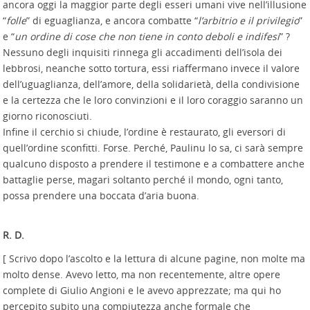
ancora oggi la maggior parte degli esseri umani vive nell’illusione
“
folle
” di eguaglianza, e ancora combatte “
l’arbitrio e il privilegio
”
e “
un ordine di cose che non tiene in conto deboli e indifesi
” ?
Nessuno degli inquisiti rinnega gli accadimenti dell’isola dei
lebbrosi, neanche sotto tortura, essi riaffermano invece il valore
dell’uguaglianza, dell’amore, della solidarietà, della condivisione
e la certezza che le loro convinzioni e il loro coraggio saranno un
giorno riconosciuti.
Infine il cerchio si chiude, l’ordine è restaurato, gli eversori di
quell’ordine sconfitti. Forse. Perché, Paulinu lo sa, ci sarà sempre
qualcuno disposto a prendere il testimone e a combattere anche
battaglie perse, magari soltanto perché il mondo, ogni tanto,
possa prendere una boccata d’aria buona.
R. D.
[ Scrivo dopo l’ascolto e la lettura di alcune pagine, non molte ma
molto dense. Avevo letto, ma non recentemente, altre opere
complete di Giulio Angioni e le avevo apprezzate; ma qui ho
percepito subito una compiutezza anche formale che