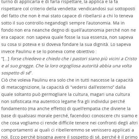
turno di applicarla e di farla rispettare, la applica e la fa
rispettare col criterio della vendetta: vendicandosi sui sottoposti
del fatto che non è mai stato capace di ribellarsi a chi lo teneva
sotto il suo controllo negandogli sempre l’autonomia. Ma in
fondo non era neanche degno di quell’autonomia perché non ne
era capace: non sapeva quale fosse la sua essenza, non sapeva
su cosa si poteva e si doveva fondare la sua dignità. Lo sapeva
invece Paulinu e se lo poneva come obiettivo :
“[…]
forse chiedevo e chiedo che i pastori siano più vicini a Cristo
e al suo gregge. Che la loro orgogliosa autorità abbia una volta
sospetto di sé
”.
Ciò che voleva Paulinu era solo che in tutti nascesse la capacità
di metacognizione, la capacità di “vedersi dall’esterno” dalla
quale soltanto può germogliare la cultura, magari una cultura
non sofisticata ma autentico legame fra gli individui perché
fondamento (ma anche effetto) di quell’empatia che diviene la
base di qualsiasi morale perché, facendoci conoscere chi siamo e
che cosa vogliamo ci rende difficile tenere nei confronti degli altri
comportamenti ai quali ci ribelleremmo se venissero applicati a
noi. Ecco perché bisogna avere il sospetto di sé, perché è il primo