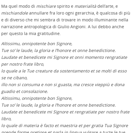
Ma quel modo di
mischiare
spirito e
materialità
dell’arte, e
mischiandole
annullare fra loro ogni gerarchia, è qualcosa di più
e di diverso che mi sembra di trovare in modo illuminante nella
narrazione antropologica di Giulio Angioni. A lui debbo anche
per questo la mia gratitudine.
Altissimu, onnipotente bon Signore,
Tue so’ le laude, la gloria e l’honore et onne benedictione.
Laudate et benedicete mi Signore et onni momento rengratiate
per nostro frate libro,
lo quale a le Tue creature da sostentamento et se molti di esso
se ne cibano,
illo non si consuma e non si guasta, ma cresce vieppiù e dona
guadio et consolazione.
Altissimu, onnipotente bon Signore,
Tue so’ le laude, la gloria e l’honore et onne benedictione.
Laudate et benedicete mi Signore et rengratiate per nostro frate
libro,
lo quale di materia è facto et maestria et per gratia Tua Signore
prende forme pretiose et parla in lingua vulgare a tucte le tue