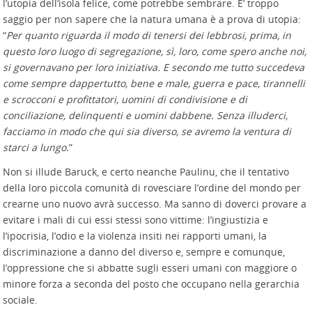
l’utopia dell’isola felice, come potrebbe sembrare. E’ troppo
saggio per non sapere che la natura umana è a prova di utopia:
“
Per quanto riguarda il modo di tenersi dei lebbrosi, prima, in
questo loro luogo di segregazione, sì, loro, come spero anche noi,
si governavano per loro iniziativa. E secondo me tutto succedeva
come sempre dappertutto, bene e male, guerra e pace, tirannelli
e scrocconi e profittatori, uomini di condivisione e di
conciliazione, delinquenti e uomini dabbene. Senza illuderci,
facciamo in modo che qui sia diverso, se avremo la ventura di
starci a lungo.
”
Non si illude Baruck, e certo neanche Paulinu, che il tentativo
della loro piccola comunità di rovesciare l’ordine del mondo per
crearne uno nuovo avrà successo. Ma sanno di doverci provare a
evitare i mali di cui essi stessi sono vittime: l’ingiustizia e
l’ipocrisia, l’odio e la violenza insiti nei rapporti umani, la
discriminazione a danno del diverso e, sempre e comunque,
l’oppressione che si abbatte sugli esseri umani con maggiore o
minore forza a seconda del posto che occupano nella gerarchia
sociale.