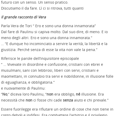
futuro con un senso. Un senso pratico.
Discutiamo il da fare. Lì ci si ritrova, tutti quanti
Il grande racconto di Vera
Parla Vera de Tori “ Ero e sono una donna innamorata”
Dal fare di Paulinu si capiva molto. Dal suo dire, di meno. E io
meno degli altri. Ero e sono una donna innamorata.”
… “E dunque ho incominciato a servire la verità, la libertà e la
giustizia. Perché senza di esse la vita non vale la pena.”
Riferisce le parole dell’inquisitore episcopale
“ … Vivevate in disordine e confusione, cristiani con ebrei e
musulmani, sani con lebbrosi, liberi con servi, cristiani e
maomettani, in connubio tra servi e nobildonne, in illusione folle
di eguaglianza, e obbligatoria.”
e nuovamente di Paulinu:
“
No
,” diceva loro Paulinu, “
non
era obbligo,
né
illusione. Era
necessità che
non
ci fosse chi cade
senza
aiuto e chi prevale.”
Essere fuorilegge era rifiutare un ordine di cose che non tiene in
conto deboli e indifesi. Era combattere l’arbitrio e il privilegio.