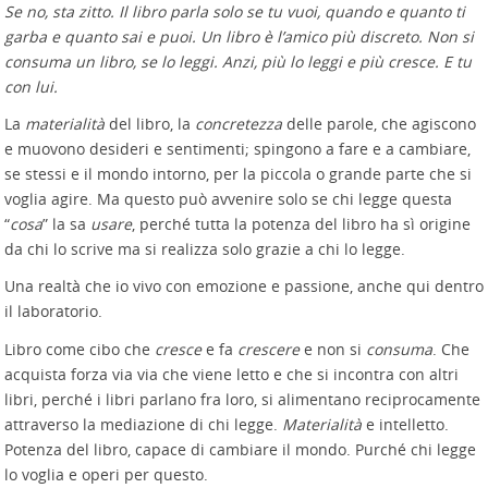
Se no, sta zitto. Il libro parla solo se tu vuoi, quando e quanto ti
garba e quanto sai e puoi. Un libro è l’amico più discreto. Non si
consuma un libro, se lo leggi. Anzi, più lo leggi e più cresce. E tu
con lui.
La
materialità
del libro, la
concretezza
delle parole, che agiscono
e muovono desideri e sentimenti; spingono a fare e a cambiare,
se stessi e il mondo intorno, per la piccola o grande parte che si
voglia agire. Ma questo può avvenire solo se chi legge questa
“
cosa
” la sa
usare
, perché tutta la potenza del libro ha sì origine
da chi lo scrive ma si realizza solo grazie a chi lo legge.
Una realtà che io vivo con emozione e passione, anche qui dentro
il laboratorio.
Libro come cibo che
cresce
e fa
crescere
e non si
consuma
. Che
acquista forza via via che viene letto e che si incontra con altri
libri, perché i libri parlano fra loro, si alimentano reciprocamente
attraverso la mediazione di chi legge.
Materialità
e intelletto.
Potenza del libro, capace di cambiare il mondo. Purché chi legge
lo voglia e operi per questo.