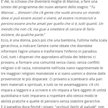
E’ Akì, la schiava che diventerà moglie di Mannai, a fare una
sintesi del programma dei nuovi abitanti dello stagno: “
Tu
Mannai … dimostri che c’è gente che vuole ancora un mondo
dove si può essere aiutati a vivere, ad essere riconosciuti e
persino essere anche amati per quello che si è, tutti quanti. Un
mondo che non c’è, ma guai a smettere di cercare di farlo
esistere, da qualche parte.
”
Ecco, è una donna, poco più che una bambina, l’ultima nella scala
gerarchica, a indicare l’amore come ideale che dovrebbe
informare l’agire umano e trasformare l’inferno in paradiso.
Così, tutti i disperati che approdano all’isola dei lebbrosi ci
provano, a formare una comunità senza classi, senza conflitti
religiosi o di razza, nonostante nell’isola siano rappresentate le
tre maggiori religioni monoteiste e vi siano uomini e donne dalle
provenienze le più disparate. Ci provano a scambiarsi alla pari
beni materiali e spirituali, e tutti se ne avvantaggiano: c’è chi
impara a leggere e a scrivere e chi impara a fare oggetti di utilità
quotidiana e tutti imparano a rispettare allo stesso modo le
abilità pratiche e quelle di pensiero senza stabilire gerarchie.
E il paradiso dura finché i pisani, “
occhiuti falchi di palude
”, non