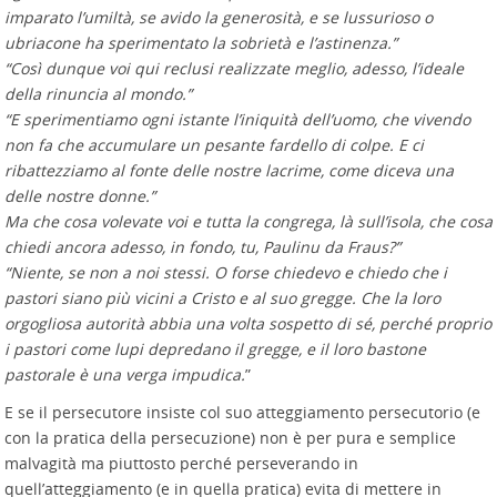
imparato l’umiltà, se avido la generosità, e se lussurioso o
ubriacone ha sperimentato la sobrietà e l’astinenza.”
“Così dunque voi qui reclusi realizzate meglio, adesso, l’ideale
della rinuncia al mondo.”
“E sperimentiamo ogni istante l’iniquità dell’uomo, che vivendo
non fa che accumulare un pesante fardello di colpe. E ci
ribattezziamo al fonte delle nostre lacrime, come diceva una
delle nostre donne.”
Ma che cosa volevate voi e tutta la congrega, là sull’isola, che cosa
chiedi ancora adesso, in fondo, tu, Paulinu da Fraus?”
“Niente, se non a noi stessi. O forse chiedevo e chiedo che i
pastori siano più vicini a Cristo e al suo gregge. Che la loro
orgogliosa autorità abbia una volta sospetto di sé, perché proprio
i pastori come lupi depredano il gregge, e il loro bastone
pastorale è una verga impudica.
”
E se il persecutore insiste col suo atteggiamento persecutorio (e
con la pratica della persecuzione) non è per pura e semplice
malvagità ma piuttosto perché perseverando in
quell’atteggiamento (e in quella pratica) evita di mettere in