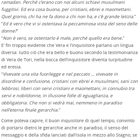
ramadan. Perché c’erano con noi alcuni schiavi musulmani
fuggitivi. Ed era cosa buona, per cristiani, ebrei e maomettani.
Quel giorno, chi ha ne fa dono a chi non ha, e c’è grande letizia.
”
“
Ed è vero che vi si ostentava la peccaminosa vista del seno delle
donne?
”
“
Non è vero, se ostentarlo è male, perché quello era bene.
”
E’ fin troppo evidente che Vera e l’inquisitore parlano un lingua
diversa: tutto ciò che era bello e buono secondo la testimonianza
di Vera de Tori, nella bocca dell’inquisitore diventa turpitudine
ed eresia.
“
Vivevate una vita fuorilegge e nel peccato … vivevate in
disordine e confusione, cristiani con ebrei e musulmani, sani con
lebbrosi, liberi con servi cristiani e maomettani, in connubio tra
servi e nobildonne, in illusione folle di eguaglianza, e
obbligatoria. Che non si vedrà mai, nemmeno in paradiso
nell’eterna finale gerarchia.
”
Come poteva capire, il buon inquisitore di quel tempo, convinto
di portarsi dietro le gerarchie anche in paradiso, il senso del
messaggio e della sfida lanciati dall’isola in mezzo allo Stagno, se