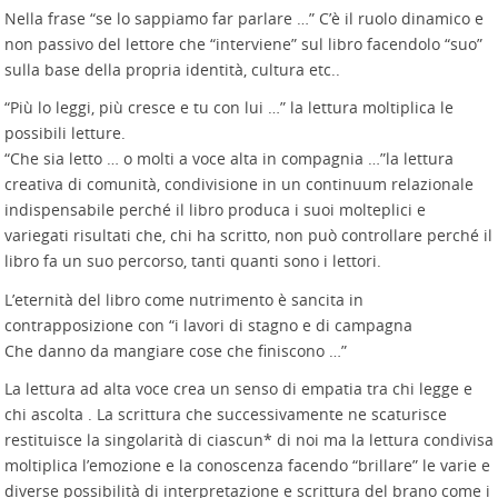
Nella frase “se lo sappiamo far parlare …” C’è il ruolo dinamico e
non passivo del lettore che “interviene” sul libro facendolo “suo”
sulla base della propria identità, cultura etc..
“Più lo leggi, più cresce e tu con lui …” la lettura moltiplica le
possibili letture.
“Che sia letto … o molti a voce alta in compagnia …”la lettura
creativa di comunità, condivisione in un continuum relazionale
indispensabile perché il libro produca i suoi molteplici e
variegati risultati che, chi ha scritto, non può controllare perché il
libro fa un suo percorso, tanti quanti sono i lettori.
L’eternità del libro come nutrimento è sancita in
contrapposizione con “i lavori di stagno e di campagna
Che danno da mangiare cose che finiscono …”
La lettura ad alta voce crea un senso di empatia tra chi legge e
chi ascolta . La scrittura che successivamente ne scaturisce
restituisce la singolarità di ciascun* di noi ma la lettura condivisa
moltiplica l’emozione e la conoscenza facendo “brillare” le varie e
diverse possibilità di interpretazione e scrittura del brano come i