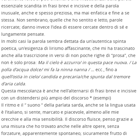
essenziale scandita in frasi brevi e incisive e della parola
inusuale, anche e spesso preziosa, ma mai enfatica e fine a se
stessa. Non sembrano, quelle che ho sentito e letto, parole
ricercate; danno invece l’idea di essere cercate dentro di sé e
lungamente pensate.
In molti casi la parola sembra dettata da un’autentica spinta
poetica, un’esigenza di lirismo affascinante, che mi ha trascinato
anche alla trascrizione in versi di non poche righe di “prosa”, che
non è solo prosa:
Ma il cielo è azzurro/ in questa pace nuova. / La
polla d’acqua dolce/ mi fa la ninna nanna / …
ecc., fino a
quell’ostia in cielo/ candida e precaria/che spunta dal tremore
d’aria calda
.
Questa mescolanza è anche nell’alternarsi di frasi brevi e incisive
con un distendersi più ampio del discorso * (esempi)
Il ritmo e il “ suono “ della parlata sarda, anche se la lingua usata
è l’italiano, si sente, marcato e piacevole, almeno alle mie
orecchie e alla mia sensibilità. Il discorso fluisce, penso grazie a
una misura che ho trovato anche nelle altre opere, senza
forzature, apparentemente spontaneo; sicuramente frutto di