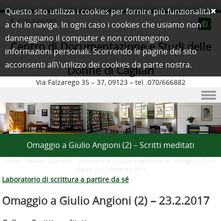
Questo sito utilizza i cookies per fornire più funzionalità
070-666882
a chi lo naviga. In ogni caso i cookies che usiamo non
danneggiano il computer e non contengono
Centro di Documentazione e Studi delle
informazioni personali. Scorrendo le pagine del sito
acconsenti all\'utilizzo dei cookies da parte nostra.
Donne di Cagliari
Via Falzarego 35 – 37, 09123 – tel .070/666882
Skip to content
Omaggio a Giulio Angioni (2) – Scritti meditati
Home
/
Attività
/
Laboratori
/
Laboratorio di scrittura a partire da sé
/
Omaggio a Giulio
Angioni (2) – 23 febbraio 2017
Laboratorio di scrittura a partire da sé
Omaggio a Giulio Angioni (2) –
23.2.2017