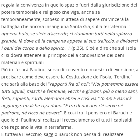
regola la convivenza in quello spazio fuori dalla giurisdizione del
potere temporale e religioso che vige, anche se
temporaneamente, sospeso in attesa di sapere chi vincerà la
battaglia che ancora insanguina Santa Gia, sulla terraferma: “…
appena buio, se siete d’accordo, ci riuniamo tutti nello spiazzo
grande, là dove c’è la campana appesa al suo traliccio, a dividerci
i beni del corpo e dello spirito
…” (p.35). Cioè a dire che sull’isola
ci si dovrà attenere al principio della condivisione dei beni
materiali e spirituali.
Più in là sarà Paulinu, servo di convento e maestro di eversione, a
precisare come deve essere la Costituzione dell’isola, “l’ordine”
che sarà alla base dei “
rapporti fra di noi
”: “
Noi potremmo essere
tutti uguali, maschi e femmine, vecchi e giovani, più o meno sani,
forti, sapienti, sardi, alemanni ebrei e così via.” (p.43) E Baruck
aggiunge, qualche riga dopo:
“
E tra di noi non c’è servo né
padrone, né ricco né povero
”. E così fra il pensiero di Baruch e
quello di Paulinu si realizza il rovesciamento di tutti i capisaldi
che regolano la vita in terraferma.
E tuttavia il vecchio, saggio Baruck non pensa di realizzare