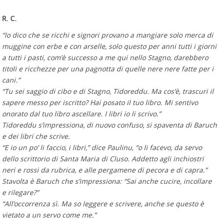
R. C.
“Io dico che se ricchi e signori provano a mangiare solo merca di
muggine con erbe e con arselle, solo questo per anni tutti i giorni
a tutti i pasti, com’è successo a me qui nello Stagno, darebbero
titoli e ricchezze per una pagnotta di quelle nere nere fatte per i
cani.”
“Tu sei saggio di cibo e di Stagno, Tidoreddu. Ma cos’è, trascuri il
sapere messo per iscritto? Hai posato il tuo libro. Mi sentivo
onorato dal tuo libro ascellare. I libri io li scrivo.”
Tidoreddu s’impressiona, di nuovo confuso, si spaventa di Baruch
e dei libri che scrive.
“E io un po’ li faccio, i libri,” dice Paulinu, “o li facevo, da servo
dello scrittorio di Santa Maria di Cluso. Addetto agli inchiostri
neri e rossi da rubrica, e alle pergamene di pecora e di capra.”
Stavolta è Baruch che s’impressiona: “Sai anche cucire, incollare
e rilegare?”
“All’occorrenza sì. Ma so leggere e scrivere, anche se questo è
vietato a un servo come me.”