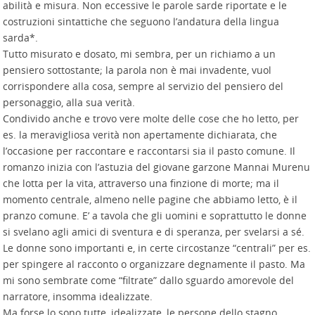
abilità e misura. Non eccessive le parole sarde riportate e le
costruzioni sintattiche che seguono l’andatura della lingua
sarda*.
Tutto misurato e dosato, mi sembra, per un richiamo a un
pensiero sottostante; la parola non è mai invadente, vuol
corrispondere alla cosa, sempre al servizio del pensiero del
personaggio, alla sua verità.
Condivido anche e trovo vere molte delle cose che ho letto, per
es. la meravigliosa verità non apertamente dichiarata, che
l’occasione per raccontare e raccontarsi sia il pasto comune. Il
romanzo inizia con l’astuzia del giovane garzone Mannai Murenu
che lotta per la vita, attraverso una finzione di morte; ma il
momento centrale, almeno nelle pagine che abbiamo letto, è il
pranzo comune. E’ a tavola che gli uomini e soprattutto le donne
si svelano agli amici di sventura e di speranza, per svelarsi a sé.
Le donne sono importanti e, in certe circostanze “centrali” per es.
per spingere al racconto o organizzare degnamente il pasto. Ma
mi sono sembrate come “filtrate” dallo sguardo amorevole del
narratore, insomma idealizzate.
Ma forse lo sono tutte, idealizzate, le persone dello stagno.