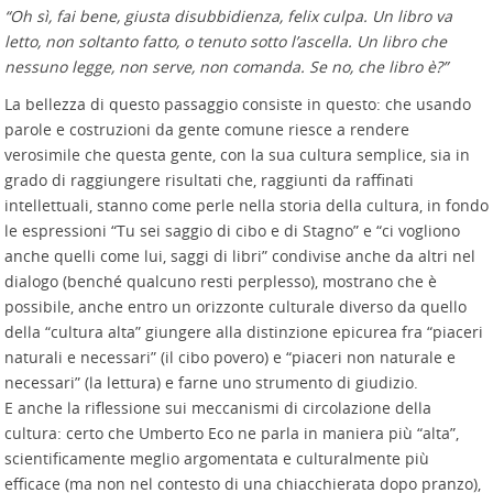
“Oh sì, fai bene, giusta disubbidienza, felix culpa. Un libro va
letto, non soltanto fatto, o tenuto sotto l’ascella. Un libro che
nessuno legge, non serve, non comanda. Se no, che libro è?”
La bellezza di questo passaggio consiste in questo: che usando
parole e costruzioni da gente comune riesce a rendere
verosimile che questa gente, con la sua cultura semplice, sia in
grado di raggiungere risultati che, raggiunti da raffinati
intellettuali, stanno come perle nella storia della cultura, in fondo
le espressioni “Tu sei saggio di cibo e di Stagno” e “ci vogliono
anche quelli come lui, saggi di libri” condivise anche da altri nel
dialogo (benché qualcuno resti perplesso), mostrano che è
possibile, anche entro un orizzonte culturale diverso da quello
della “cultura alta” giungere alla distinzione epicurea fra “piaceri
naturali e necessari” (il cibo povero) e “piaceri non naturale e
necessari” (la lettura) e farne uno strumento di giudizio.
E anche la riflessione sui meccanismi di circolazione della
cultura: certo che Umberto Eco ne parla in maniera più “alta”,
scientificamente meglio argomentata e culturalmente più
efficace (ma non nel contesto di una chiacchierata dopo pranzo),