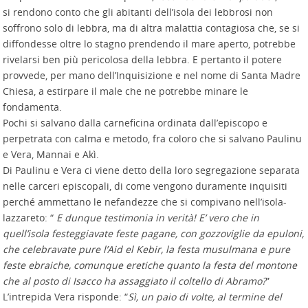
si rendono conto che gli abitanti dell’isola dei lebbrosi non
soffrono solo di lebbra, ma di altra malattia contagiosa che, se si
diffondesse oltre lo stagno prendendo il mare aperto, potrebbe
rivelarsi ben più pericolosa della lebbra. E pertanto il potere
provvede, per mano dell’Inquisizione e nel nome di Santa Madre
Chiesa, a estirpare il male che ne potrebbe minare le
fondamenta.
Pochi si salvano dalla carneficina ordinata dall’episcopo e
perpetrata con calma e metodo, fra coloro che si salvano Paulinu
e Vera, Mannai e Akì.
Di Paulinu e Vera ci viene detto della loro segregazione separata
nelle carceri episcopali, di come vengono duramente inquisiti
perché ammettano le nefandezze che si compivano nell’isola-
lazzareto: “
E dunque testimonia in verità! E’ vero che in
quell’isola festeggiavate feste pagane, con gozzoviglie da epuloni,
che celebravate pure l’Aid el Kebir, la festa musulmana e pure
feste ebraiche, comunque eretiche quanto la festa del montone
che al posto di Isacco ha assaggiato il coltello di Abramo?
”
L’intrepida Vera risponde: “
Sì, un paio di volte, al termine del