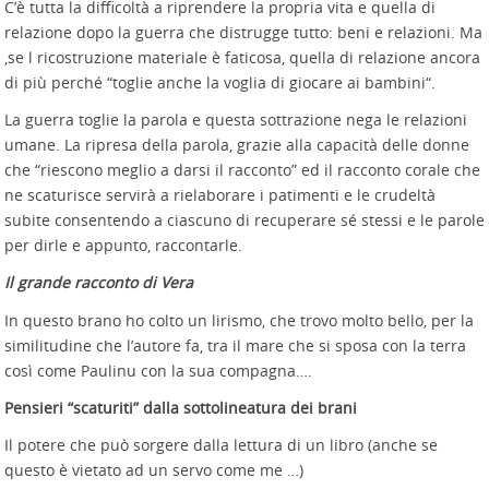
C’è tutta la difficoltà a riprendere la propria vita e quella di
relazione dopo la guerra che distrugge tutto: beni e relazioni. Ma
,se l ricostruzione materiale è faticosa, quella di relazione ancora
di più perché “toglie anche la voglia di giocare ai bambini“.
La guerra toglie la parola e questa sottrazione nega le relazioni
umane. La ripresa della parola, grazie alla capacità delle donne
che “riescono meglio a darsi il racconto” ed il racconto corale che
ne scaturisce servirà a rielaborare i patimenti e le crudeltà
subite consentendo a ciascuno di recuperare sé stessi e le parole
per dirle e appunto, raccontarle.
Il grande racconto di Vera
In questo brano ho colto un lirismo, che trovo molto bello, per la
similitudine che l’autore fa, tra il mare che si sposa con la terra
così come Paulinu con la sua compagna….
Pensieri “scaturiti” dalla sottolineatura dei brani
Il potere che può sorgere dalla lettura di un libro (anche se
questo è vietato ad un servo come me …)