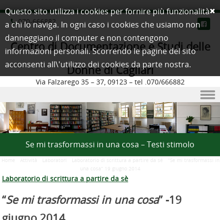
Questo sito utilizza i cookies per fornire più funzionalità
070-666882
a chi lo naviga. In ogni caso i cookies che usiamo non
danneggiano il computer e non contengono
Centro di Documentazione e Studi delle
informazioni personali. Scorrendo le pagine del sito
acconsenti all\'utilizzo dei cookies da parte nostra.
Donne di Cagliari
Via Falzarego 35 – 37, 09123 – tel .070/666882
Skip to content
Se mi trasformassi in una cosa – Testi stimolo
Home
/
Attività
/
Laboratori
/
Laboratorio di scrittura a partire da sé
/
“Se mi trasformassi in
una cosa” 19 giugno 2014
Laboratorio di scrittura a partire da sè
“
Se mi trasformassi in una cosa
” -19
giugno 2014