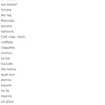
sia morta?
Orrore
Ah! No.
Rieccola,
ancora
tossisce,
Clof, clop, cloch,
cloffete,
cloppete,
chchch…
La tisi
l’uccide.
Dio santo,
quel suo
eterno
tossire
mi fa
morire,
un poco