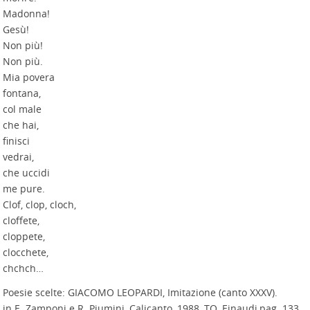
Madonna!
Gesù!
Non più!
Non più.
Mia povera
fontana,
col male
che hai,
finisci
vedrai,
che uccidi
me pure.
Clof, clop, cloch,
cloffete,
cloppete,
clocchete,
chchch…
Poesie scelte: GIACOMO LEOPARDI, Imitazione (canto XXXV).
in E. Zamponi e R. Piumini, Calicanto, 1988, TO, Einaudi,pag. 133