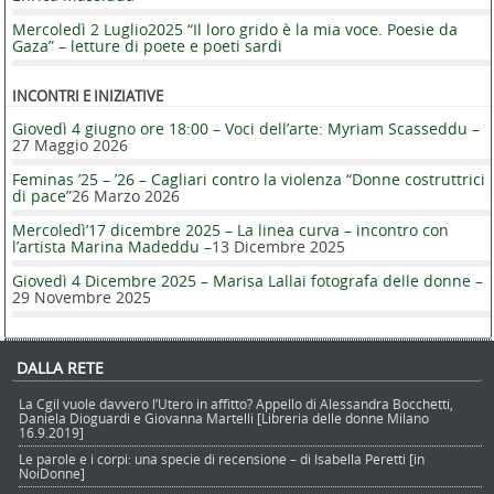
Mercoledì 2 Luglio2025 “Il loro grido è la mia voce. Poesie da
Gaza” – letture di poete e poeti sardi
INCONTRI E INIZIATIVE
Giovedì 4 giugno ore 18:00 – Voci dell’arte: Myriam Scasseddu –
27 Maggio 2026
Feminas ’25 – ’26 – Cagliari contro la violenza “Donne costruttrici
di pace”
26 Marzo 2026
Mercoledì’17 dicembre 2025 – La linea curva – incontro con
l’artista Marina Madeddu –
13 Dicembre 2025
Giovedì 4 Dicembre 2025 – Marisa Lallai fotografa delle donne –
29 Novembre 2025
DALLA RETE
La Cgil vuole davvero l’Utero in affitto? Appello di Alessandra Bocchetti,
Daniela Dioguardi e Giovanna Martelli [Libreria delle donne Milano
16.9.2019]
Le parole e i corpi: una specie di recensione – di Isabella Peretti [in
NoiDonne]