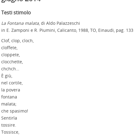
Testi stimolo
La Fontana malata
, di Aldo Palazzeschi
in E. Zamponi e R. Piumini, Calicanto, 1988, TO, Einaudi, pag. 133
Clof, clop, cloch,
cloffete,
cloppete,
clocchette,
chchch…
È giù,
nel cortile,
la povera
fontana
malata;
che spasimo!
Sentirla
tossire.
Tossisce,