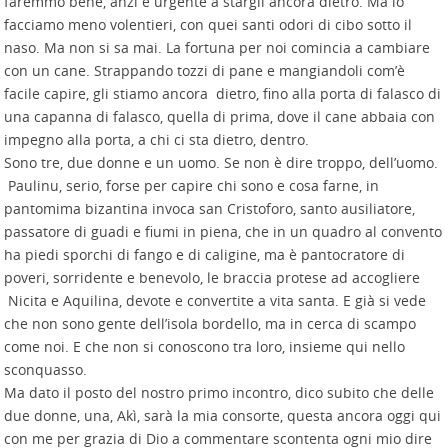
faremmo bene, anzi è urgente a stargli ancora dietro. Ma lo
facciamo meno volentieri, con quei santi odori di cibo sotto il
naso. Ma non si sa mai. La fortuna per noi comincia a cambiare
con un cane. Strappando tozzi di pane e mangiandoli com’è
facile capire, gli stiamo ancora dietro, fino alla porta di falasco di
una capanna di falasco, quella di prima, dove il cane abbaia con
impegno alla porta, a chi ci sta dietro, dentro.
Sono tre, due donne e un uomo. Se non è dire troppo, dell’uomo.
Paulinu, serio, forse per capire chi sono e cosa farne, in
pantomima bizantina invoca san Cristoforo, santo ausiliatore,
passatore di guadi e fiumi in piena, che in un quadro al convento
ha piedi sporchi di fango e di caligine, ma è pantocratore di
poveri, sorridente e benevolo, le braccia protese ad accogliere
Nicita e Aquilina, devote e convertite a vita santa. E già si vede
che non sono gente dell’isola bordello, ma in cerca di scampo
come noi. E che non si conoscono tra loro, insieme qui nello
sconquasso.
Ma dato il posto del nostro primo incontro, dico subito che delle
due donne, una, Akì, sarà la mia consorte, questa ancora oggi qui
con me per grazia di Dio a commentare scontenta ogni mio dire