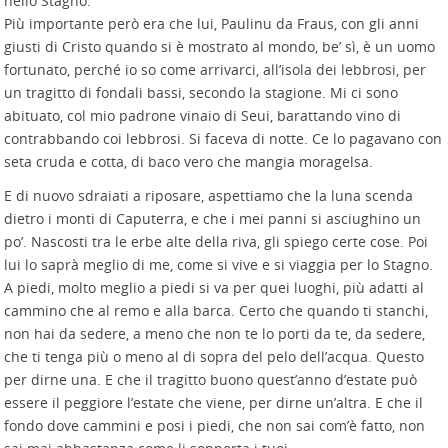
nello Stagno.
Più importante però era che lui, Paulinu da Fraus, con gli anni
giusti di Cristo quando si è mostrato al mondo, be’ sì, è un uomo
fortunato, perché io so come arrivarci, all’isola dei lebbrosi, per
un tragitto di fondali bassi, secondo la stagione. Mi ci sono
abituato, col mio padrone vinaio di Seui, barattando vino di
contrabbando coi lebbrosi. Si faceva di notte. Ce lo pagavano con
seta cruda e cotta, di baco vero che mangia moragelsa.
E di nuovo sdraiati a riposare, aspettiamo che la luna scenda
dietro i monti di Caputerra, e che i mei panni si asciughino un
po’. Nascosti tra le erbe alte della riva, gli spiego certe cose. Poi
lui lo saprà meglio di me, come si vive e si viaggia per lo Stagno.
A piedi, molto meglio a piedi si va per quei luoghi, più adatti al
cammino che al remo e alla barca. Certo che quando ti stanchi,
non hai da sedere, a meno che non te lo porti da te, da sedere,
che ti tenga più o meno al di sopra del pelo dell’acqua. Questo
per dirne una. E che il tragitto buono quest’anno d’estate può
essere il peggiore l’estate che viene, per dirne un’altra. E che il
fondo dove cammini e posi i piedi, che non sai com’è fatto, non