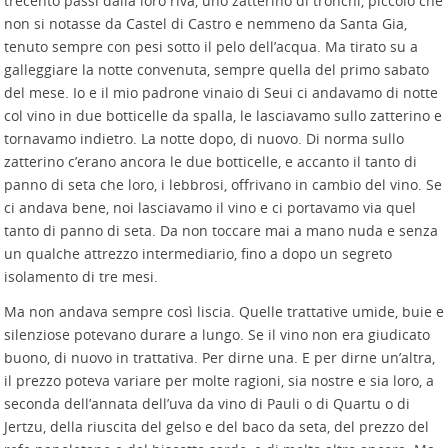
trecento passi dalla loro riva, uno zatterino di tronchi, piccolo che
non si notasse da Castel di Castro e nemmeno da Santa Gia,
tenuto sempre con pesi sotto il pelo dell’acqua. Ma tirato su a
galleggiare la notte convenuta, sempre quella del primo sabato
del mese. Io e il mio padrone vinaio di Seui ci andavamo di notte
col vino in due botticelle da spalla, le lasciavamo sullo zatterino e
tornavamo indietro. La notte dopo, di nuovo. Di norma sullo
zatterino c’erano ancora le due botticelle, e accanto il tanto di
panno di seta che loro, i lebbrosi, offrivano in cambio del vino. Se
ci andava bene, noi lasciavamo il vino e ci portavamo via quel
tanto di panno di seta. Da non toccare mai a mano nuda e senza
un qualche attrezzo intermediario, fino a dopo un segreto
isolamento di tre mesi.
Ma non andava sempre così liscia. Quelle trattative umide, buie e
silenziose potevano durare a lungo. Se il vino non era giudicato
buono, di nuovo in trattativa. Per dirne una. E per dirne un’altra,
il prezzo poteva variare per molte ragioni, sia nostre e sia loro, a
seconda dell’annata dell’uva da vino di Pauli o di Quartu o di
Jertzu, della riuscita del gelso e del baco da seta, del prezzo del