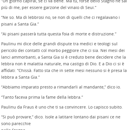
“Un giorno capirai, se ci va bene. Ma tu, forse dello Stagno ne sai
più di me, per essere garzone del vinaio di Seui.”
“Ne so. Ma di lebbrosi no, se non di quelli che ci regalavano i
pisani a Santa Gia.”
“Ai pisani passerà tutta questa foia di morte e distruzione.”
Paulinu mi dice delle grandi dispute tra medici e teologi sul
pericolo dei contatti col morbo peggiore che ci sia. Nei mesi dei
lanci ammorbanti, a Santa Gia si è creduto bene decidere che la
lebbra non è malattia naturale, ma castigo di Dio. E a Dio ci si è
affidati: “Chissà. Fatto sta che in sette mesi nessuno si è presa la
lebbra a Santa Gia.”
“Abbiamo imparato presto a rimandarli al mandante,” dico io.
“Tanto faceva prima la fame della lebbra.”
Paulinu da Fraus è uno che ti sa convincere. Lo capisco subito.
“Si può provare,” dico. Isole a latitare lontano dai pisani ce ne
sono parecchie