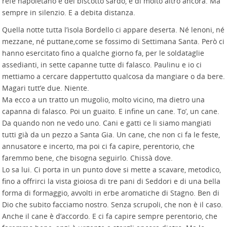
refe napoletano e del biscotto sardo, e di molto altro ancora. Ma
sempre in silenzio. E a debita distanza.
Quella notte tutta l’isola Bordello ci appare deserta. Né lenoni, né
mezzane, né puttane,come se fossimo di Settimana Santa. Però ci
hanno esercitato fino a qualche giorno fa, per le soldataglie
assedianti, in sette capanne tutte di falasco. Paulinu e io ci
mettiamo a cercare dappertutto qualcosa da mangiare o da bere.
Magari tutt’e due. Niente.
Ma ecco a un tratto un mugolio, molto vicino, ma dietro una
capanna di falasco. Poi un guaito. E infine un cane. To’, un cane.
Da quando non ne vedo uno. Cani e gatti ce li siamo mangiati
tutti già da un pezzo a Santa Gia. Un cane, che non ci fa le feste,
annusatore e incerto, ma poi ci fa capire, perentorio, che
faremmo bene, che bisogna seguirlo. Chissà dove.
Lo sa lui. Ci porta in un punto dove si mette a scavare, metodico,
fino a offrirci la vista gioiosa di tre pani di Seddori e di una bella
forma di formaggio, avvolti in erbe aromatiche di Stagno. Ben di
Dio che subito facciamo nostro. Senza scrupoli, che non è il caso.
Anche il cane è d’accordo. E ci fa capire sempre perentorio, che