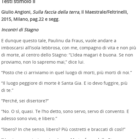
Testi stimolo II
Giulio Angioni,
Sulla faccia della terra
, Il Maestrale/Feltrinelli,
2015, Milano, pag.22 e segg.
Incontri di Stagno
E dunque questo tale, Paulinu da Fraus, vuole andare a
imboscarsi all’isola lebbrosa, con me, compagno di vita e non più
di morte, al centro dello Stagno: “L’idea magari è buona. Se non
proviamo, non lo sapremo mai,” dice lui.
“Posto che ci arriviamo in quel luogo di morti, più morti di noi.”
“Il luogo peggiore di morte è Santa Gia. E io devo fuggire, più
di te.”
“Perché, sei disertore?”
“No. O sì, quasi. Te l’ho detto, sono servo, servo di convento. E
adesso sono vivo, e libero.”
“libero? In che senso, libero? Più costretti e braccati di così!”