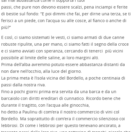
sai mai abbastanza come li sopporta i tuoi
passi, che pure non devono essere scalzi, pena inciampi e ferite
di bestie sul fondo: “E poi dimmi che fai, per dirne una terza, se ti
ferisci a un piede, con l’acqua su alle cosce, al fianco o anche di
più?”
E così, ci siamo sistemati le vesti, ci siamo armati di due canne
robuste ripulite, una per mano, ci siamo fatti il segno della croce
e ci siamo avviati con speranza, cercando di tenerci più vicini
possibile al limite delle saline, ai loro margini alti.
Prima dell’alba avremmo potuto essere abbastanza distanti da
non dare nell’occhio, alla luce del giorno.
La prima meta è l’isola vicina del Bordello, a poche centinaia di
passi dalla nostra riva.
Fino a pochi giorni prima era servita da una barca e da un
barcaiolo con diritti ereditari di cunnatico. Ricordo bene che
durante il tragitto, con l’acqua alle ginocchia,
ho detto a Paulinu di com’era il nostro commercio di vini col
Bordello. Ma soprattutto di com’era il commercio silenzioso coi
lebbrosi. Di come i lebbrosi per questo tenevano ancorato, a