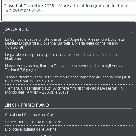
Giovedì 4 Dicembre 2025 – Marisa Lallai fotografa delle donne –
29 Novembre 2025
DALLA RETE
La Cgil vuole davvero l’Utero in affitto? Appello di Alessandra Bocchetti,
Daniela Dioguardi e Giovanna Martelli [Libreria delle donne Milano
16.9.2019]
Le parole e i corpi: una specie di recensione – di Isabella Peretti [in
NoiDonne]
Nasce Archivissima, il primo Festival interamente dedicato agli Archivi –
Torino 6,7,8 giugno
“Tracce di femminismi nelle reti di vita ecoautonoma” di Cristina Ibba [su il
manifesto sardo – 16.5.2018]
“Ferrara. Un seminario sugli Archivi femministi” di Paola De Ferrari [in Il
Mondo degli Archivi – 23 Aprile 2018]
LINK IN PRIMO PIANO
Circola nel Cinema Alice Guy
Server Donne – Portale di genere
Biblioteca Italiana delle Donne