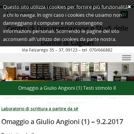
Questo sito utilizza i cookies per fornire più funzionalità
070-666882
a chi lo naviga. In ogni caso i cookies che usiamo non
danneggiano il computer e non contengono
Centro di Documentazione e Studi delle
informazioni personali. Scorrendo le pagine del sito
acconsenti all\'utilizzo dei cookies da parte nostra.
Donne di Cagliari
Via Falzarego 35 – 37, 09123 – tel .070/666882
Skip to content
Omaggio a Giulio Angioni (1) Testi stimolo II
Home
/
Attività
/
Laboratori
/
Laboratorio di scrittura a partire da sé
/
Omaggio a Giulio
Angioni (1) – 9 febbraio 2017
Laboratorio di scrittura a partire da sé
Omaggio a Giulio Angioni (1) –
9.2.2017