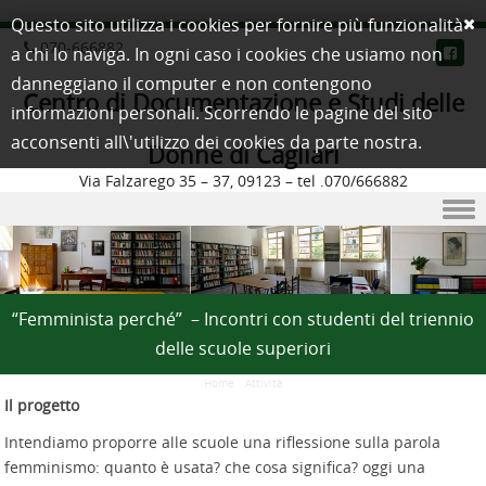
Questo sito utilizza i cookies per fornire più funzionalità
070-666882
a chi lo naviga. In ogni caso i cookies che usiamo non
danneggiano il computer e non contengono
Centro di Documentazione e Studi delle
informazioni personali. Scorrendo le pagine del sito
acconsenti all\'utilizzo dei cookies da parte nostra.
Donne di Cagliari
Via Falzarego 35 – 37, 09123 – tel .070/666882
Skip to content
“Femminista perché” – Incontri con studenti del triennio
delle scuole superiori
Home
/
Attività
Il progetto
Intendiamo proporre alle scuole una riflessione sulla parola
femminismo: quanto è usata? che cosa significa? oggi una