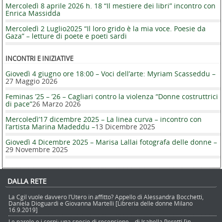
Mercoledì 8 aprile 2026 h. 18 “Il mestiere dei libri” incontro con
Enrica Massidda
Mercoledì 2 Luglio2025 “Il loro grido è la mia voce. Poesie da
Gaza” – letture di poete e poeti sardi
INCONTRI E INIZIATIVE
Giovedì 4 giugno ore 18:00 – Voci dell’arte: Myriam Scasseddu –
27 Maggio 2026
Feminas ’25 – ’26 – Cagliari contro la violenza “Donne costruttrici
di pace”
26 Marzo 2026
Mercoledì’17 dicembre 2025 – La linea curva – incontro con
l’artista Marina Madeddu –
13 Dicembre 2025
Giovedì 4 Dicembre 2025 – Marisa Lallai fotografa delle donne –
29 Novembre 2025
DALLA RETE
La Cgil vuole davvero l’Utero in affitto? Appello di Alessandra Bocchetti,
Daniela Dioguardi e Giovanna Martelli [Libreria delle donne Milano
16.9.2019]
Le parole e i corpi: una specie di recensione – di Isabella Peretti [in